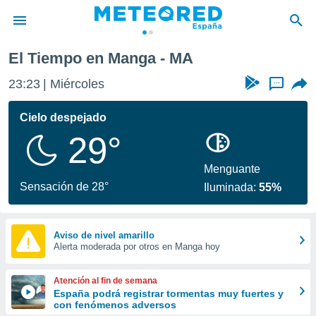
El Tiempo en Manga - MA
privacidad
23:23
Miércoles
...
o de
tiempo.com)
borado por
Cielo despejado
es para
29°
ue la
 que se
e calidad.
Menguante
eder a este
Sensación de 28°
Iluminada:
55%
ediante las
opciones:
ookies y
Aviso de nivel amarillo
Alerta moderada por otros en Manga hoy
e forma
d digital
Atención al fin de semana
ada, basada
España podrá registrar tormentas muy fuertes y
con fenómenos adversos
mación