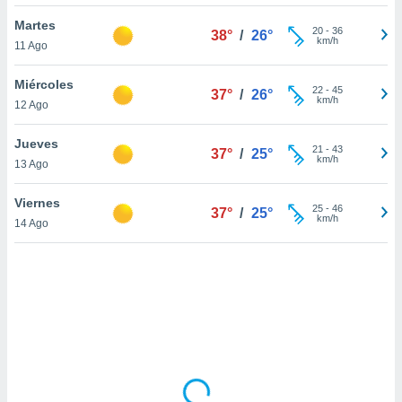
uedes
uestro sitio
Martes
20
-
36
38°
/
26°
.com. En
km/h
11 Ago
te
 de que
Miércoles
talarán
22
-
45
37°
/
26°
km/h
12 Ago
e sean
para
a
Jueves
21
-
43
37°
/
25°
por el sitio
km/h
13 Ago
o se
cookies para
Viernes
25
-
46
37°
/
25°
km/h
14 Ago
nto ni para
licidad o
ado, aunque
sualizar
general no
ada. Puedes
 instalación
y acceder a
io web a
ste abono