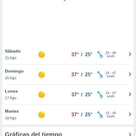
 botón
.
nto,
cios
kies,
ores únicos
Sábado
25
-
48
as similares
37°
/
25°
km/h
15 Ago
nar,
rocesar
Domingo
onales como
24
-
47
37°
/
25°
km/h
 este sitio
16 Ago
recciones IP
ficadores de
Lunes
24
-
47
37°
/
25°
 posible
km/h
17 Ago
s
 traten tus
Martes
nales en
23
-
45
37°
/
25°
km/h
 interés
18 Ago
go a lo que
nerte. Para
Gráficas del tiempo
retirar su