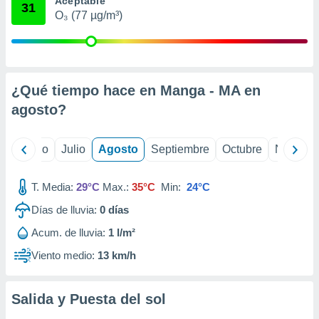
Aceptable
 seleccionar
31
o.
O₃ (77 µg/m³)
calización
precisa e
ión mediante
¿Qué tiempo hace en Manga - MA en
, publicidad
agosto
?
dos,
 publicidad
,
yo
Junio
Julio
Agosto
Septiembre
Octubre
Noviemb
ón de
 desarrollo
s.
T. Media:
29°C
Max.:
35°C
Min:
24°C
tros 1199
Días de lluvia:
0
días
ios
Acum. de lluvia:
1 l/m²
Viento medio:
13 km/h
Salida y Puesta del sol