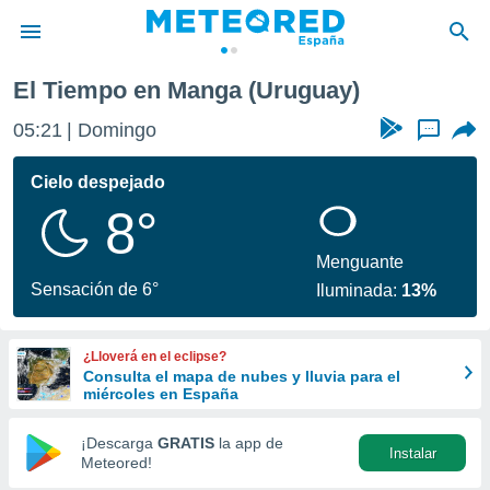
El Tiempo en Manga (Uruguay)
privacidad
05:21
Domingo
...
o de
tiempo.com)
borado por
Cielo despejado
es para
8°
ue la
 que se
e calidad.
Menguante
eder a este
Sensación de 6°
Iluminada:
13%
ediante las
opciones:
¿Lloverá en el eclipse?
ookies y
Consulta el mapa de nubes y lluvia para el
e forma
miércoles en España
d digital
¡Descarga
GRATIS
la app de
Instalar
ada, basada
Meteored!
mación