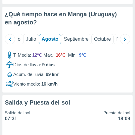
 seleccionar
o.
¿Qué tiempo hace en Manga (Uruguay)
calización
precisa e
en
agosto
?
ión mediante
, publicidad
yo
Junio
Julio
Agosto
Septiembre
Octubre
Noviemb
dos,
T. Media:
12°C
Max.:
16°C
Min:
9°C
 publicidad
,
Días de lluvia:
9
días
ón de
 desarrollo
Acum. de lluvia:
99 l/m²
s.
Viento medio:
16 km/h
tros 1199
ios
Salida y Puesta del sol
Salida del sol
Puesta del sol
07:31
18:09