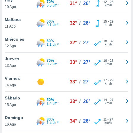
70%
12
-
26
31°
/
26°
6.5 l/m²
km/h
10 Ago
do en
 mismo.
sultar más
Mañana
50%
15
-
29
32°
/
26°
 en nuestra
0.1 l/m²
km/h
11 Ago
 Cookies
y
ualquier
Miércoles
60%
18
-
32
32°
/
27°
1.1 l/m²
km/h
12 Ago
ento
 botón
ación de
Jueves
70%
16
-
28
33°
/
27°
kies
0.2 l/m²
km/h
13 Ago
 disponible
e nuestra
Viernes
17
-
29
.
33°
/
27°
km/h
14 Ago
IVAMENTE,
Sábado
50%
14
-
27
33°
/
26°
1.4 l/m²
km/h
15 Ago
as
 a cookies
Domingo
80%
11
-
27
34°
/
26°
1.4 l/m²
km/h
 no aceptar
16 Ago
ón de