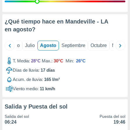
 seleccionar
o.
calización
precisa e
¿Qué tiempo hace en Mandeville - LA
ión mediante
en
agosto
?
, publicidad
yo
Junio
Julio
Agosto
Septiembre
Octubre
Noviemb
dos,
 publicidad
,
T. Media:
28°C
Max.:
30°C
Min:
26°C
ón de
Días de lluvia:
17
días
 desarrollo
s.
Acum. de lluvia:
165 l/m²
tros 1199
Viento medio:
11 km/h
ios
Salida y Puesta del sol
Salida del sol
Puesta del sol
06:24
19:46