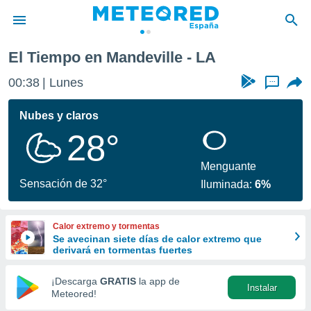
El Tiempo en Mandeville - LA
privacidad
00:38
Lunes
...
o de
tiempo.com)
borado por
Nubes y claros
es para
28°
ue la
 que se
e calidad.
Menguante
eder a este
Sensación de 32°
Iluminada:
6%
ediante las
opciones:
Calor extremo y tormentas
ookies y
Se avecinan siete días de calor extremo que
e forma
derivará en tormentas fuertes
d digital
¡Descarga
GRATIS
la app de
Instalar
ada, basada
Meteored!
mación