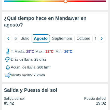
 seleccionar
o.
calización
precisa e
¿Qué tiempo hace en Mandawar en
ión mediante
agosto
?
, publicidad
yo
Junio
Julio
Agosto
Septiembre
Octubre
Noviemb
dos,
 publicidad
,
T. Media:
29°C
Max.:
32°C
Min:
26°C
ón de
Días de lluvia:
25
días
 desarrollo
s.
Acum. de lluvia:
280 l/m²
tros 1199
Viento medio:
7 km/h
ios
Salida y Puesta del sol
Salida del sol
Puesta del sol
05:42
19:02