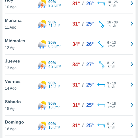
90%
10
-
25
31°
/
26°
8.2 l/m²
km/h
10 Ago
do en
 mismo.
sultar más
Mañana
90%
16
-
38
31°
/
25°
 en nuestra
21 l/m²
km/h
11 Ago
 Cookies
y
ualquier
Miércoles
30%
6
-
13
34°
/
26°
0.5 l/m²
km/h
12 Ago
ento
 botón
ación de
Jueves
90%
8
-
21
34°
/
27°
kies
4.3 l/m²
km/h
13 Ago
 disponible
e nuestra
Viernes
90%
9
-
19
.
31°
/
25°
12 l/m²
km/h
14 Ago
IVAMENTE,
Sábado
90%
7
-
18
31°
/
25°
13 l/m²
km/h
15 Ago
as
 a cookies
Domingo
90%
5
-
21
31°
/
25°
15 l/m²
km/h
 no aceptar
16 Ago
ón de