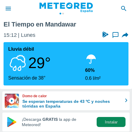
El Tiempo en Mandawar
privacidad
15:12
Lunes
...
o de
tiempo.com)
borado por
Lluvia débil
es para
29°
ue la
 que se
e calidad.
60%
eder a este
Sensación de 38°
0.6 l/m²
ediante las
opciones:
Domo de calor
ookies y
Se esperan temperaturas de 43 ºC y noches
e forma
tórridas en España
d digital
¡Descarga
GRATIS
la app de
Instalar
ada, basada
Meteored!
mación