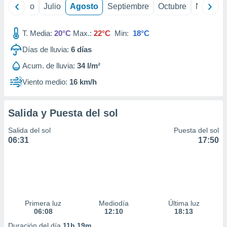
 seleccionar
yo
Junio
Julio
Agosto
Septiembre
Octubre
Noviemb
o.
calización
T. Media:
20°C
Max.:
22°C
Min:
18°C
precisa e
ión mediante
Días de lluvia:
6
días
, publicidad
Acum. de lluvia:
34 l/m²
Viento medio:
16 km/h
dos,
 publicidad
,
Salida y Puesta del sol
ón de
 desarrollo
Salida del sol
Puesta del sol
s.
06:31
17:50
tros 1199
ios
Primera luz
Mediodía
Última luz
06:08
12:10
18:13
Duración del día
11h 19m