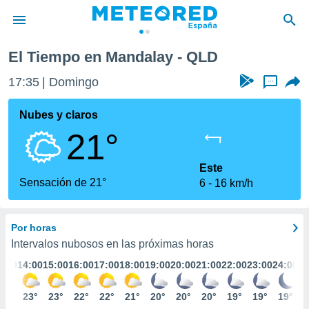
El Tiempo en Mandalay - QLD
privacidad
17:35
Domingo
...
o de
tiempo.com)
borado por
Nubes y claros
es para
21°
ue la
 que se
e calidad.
Este
eder a este
Sensación de 21°
6
16 km/h
ediante las
opciones:
Por horas
ookies y
e forma
Intervalos nubosos en las próximas horas
3:00
14:00
15:00
16:00
17:00
18:00
19:00
20:00
21:00
22:00
23:00
24:00
d digital
ada, basada
23°
23°
23°
22°
22°
21°
20°
20°
20°
19°
19°
19°
mación