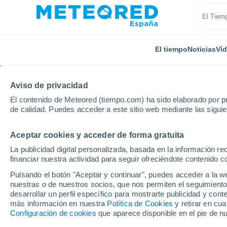
El tiempo
Noticias
Ví
Aviso de privacidad
El contenido de Meteored (tiempo.com) ha sido elaborado por pr
de calidad. Puedes acceder a este sitio web mediante las sigui
Aceptar cookies y acceder de forma gratuita
Inicio
Estados Unidos
Estado de Kansas
Manch
La publicidad digital personalizada, basada en la información r
financiar nuestra actividad para seguir ofreciéndote contenido c
El Tiempo en Manchest
Pulsando el botón "Aceptar y continuar", puedes acceder a la w
nuestras o de nuestros socios, que nos permiten el seguimiento
03:00
Domingo
desarrollar un perfil específico para mostrarte publicidad y co
más información en nuestra
Política de Cookies
y retirar en cu
Configuración de cookies
que aparece disponible en el pie de n
Cielo despejado