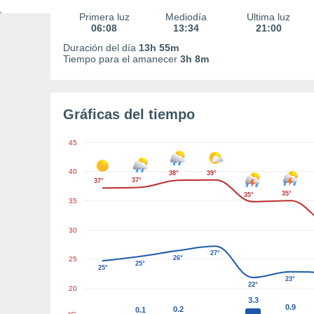
Primera luz
Mediodía
Última luz
06:08
13:34
21:00
Duración del día
13h 55m
Tiempo para el amanecer
3h 8m
Gráficas del tiempo
45
40
38°
39°
37°
37°
35°
35°
35
30
27°
26°
25
25°
25°
23°
22°
20
3.3
0.9
0.2
0.1