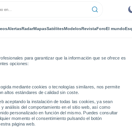
deos
Alertas
Radar
Mapas
Satélites
Modelos
Revista
Foro
El mundo
Esq
ofesionales para garantizar que la información que se ofrece es
entes opciones:
ester
ecogida mediante cookies o tecnologías similares, nos permite
on altos estándares de calidad sin coste.
er - KS
eb aceptando la instalación de todas las cookies, ya sean
 y análisis del comportamiento en el sitio web, así como
...
ntenido personalizado en función del mismo. Puedes consultar
alquier momento el consentimiento pulsando el botón
Por horas
uestra página web.
Intervalos nubosos en las
próximas horas