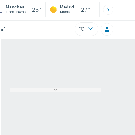
Manchester
Madrid
Barcelona
26°
27°
Flora Township
Madrid
Barcelona
°C
uí