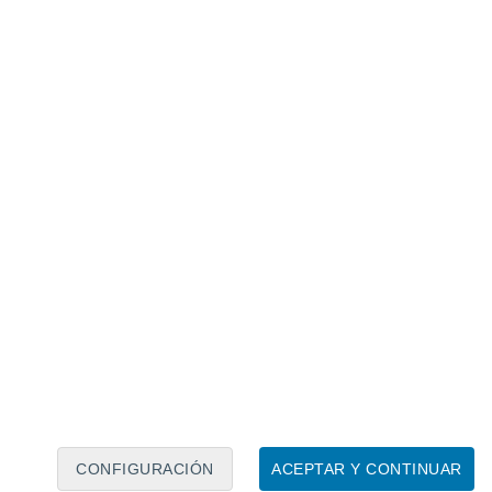
Calendario lunar
Lun
Mar
Mié
Jue
Vie
Sáb
Dom
9
10
11
12
13
14
15
16
CONFIGURACIÓN
ACEPTAR Y CONTINUAR