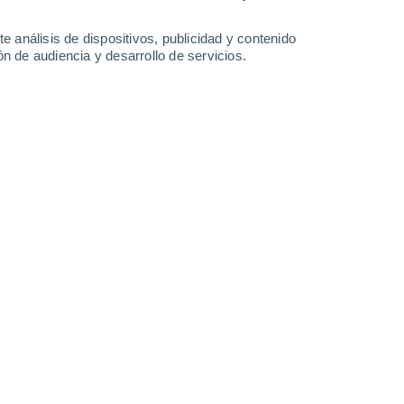
3.3 l/m²
0.9 l/m²
5.7 l/m²
39°
/
27°
35°
/
22°
35°
/
23°
31°
/
22°
e análisis de dispositivos, publicidad y contenido
n de audiencia y desarrollo de servicios.
-
29
km/h
26
-
56
km/h
21
-
43
km/h
17
-
35
km/h
 de agosto
Sur
0 Bajo
20
-
32 km/h
FPS:
no
Sur
0 Bajo
20
-
32 km/h
FPS:
no
Sur
0 Bajo
20
-
32 km/h
FPS:
no
Sur
0 Bajo
19
-
31 km/h
FPS:
no