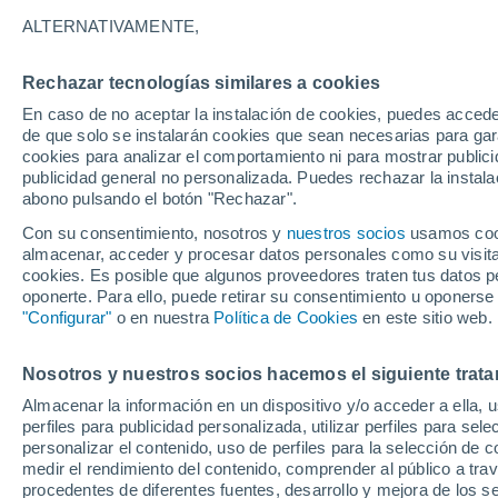
26°
ALTERNATIVAMENTE,
Rechazar tecnologías similares a cookies
Menguant
En caso de no aceptar la instalación de cookies, puedes acced
Iluminada
Sensación de 27°
de que solo se instalarán cookies que sean necesarias para garan
cookies para analizar el comportamiento ni para mostrar publici
publicidad general no personalizada. Puedes rechazar la instala
abono pulsando el botón "Rechazar".
¿Lloverá en el eclipse?
Consulta el mapa de nubes y lluvia para el
Con su consentimiento, nosotros y
nuestros socios
usamos cooki
miércoles en España
almacenar, acceder y procesar datos personales como su visita e
cookies. Es posible que algunos proveedores traten tus datos pe
El Tiempo 1 - 7 días
Por horas
Actualidad
Mapa d
oponerte. Para ello, puede retirar su consentimiento u oponerse
"Configurar"
o en nuestra
Política de Cookies
en este sitio web.
Nosotros y nuestros socios hacemos el siguiente trata
Mañana
Martes
M
Hoy
Almacenar la información en un dispositivo y/o acceder a ella, 
10 Ago
11 Ago
9 Ago
perfiles para publicidad personalizada, utilizar perfiles para sele
personalizar el contenido, uso de perfiles para la selección de c
medir el rendimiento del contenido, comprender al público a tra
procedentes de diferentes fuentes, desarrollo y mejora de los se
30%
30%