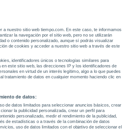
Aviso de nivel amarillo
Alerta moderada por altas
temperaturas en Manchester hoy
e
er a nuestro sitio web tiempo.com. En este caso, te informamos
:
13%
tizar la navegación por el sitio web, pero no se utilizarán
dad o contenido personalizado, aunque sí podrás visualizar
ción de cookies y acceder a nuestro sitio web a través de este
es, identificadores únicos o tecnologías similares para
n este sitio web, las direcciones IP y los identificadores de
rsonales en virtud de un interés legítimo, algo a lo que puedes
e nubosidad
Radar de lluvia
Satélites
Modelos
 al tratamiento de datos en cualquier momento haciendo clic en
miento de datos:
iércoles
Jueves
Viernes
Sábado
uso de datos limitados para seleccionar anuncios básicos, crear
12 Ago
13 Ago
14 Ago
15 Ago
ccionar la publicidad personalizada, crear un perfil para
ontenido personalizado, medir el rendimiento de la publicidad,
vés de estadísticas o a través de la combinación de datos
rvicios, uso de datos limitados con el objetivo de seleccionar el
70%
70%
60%