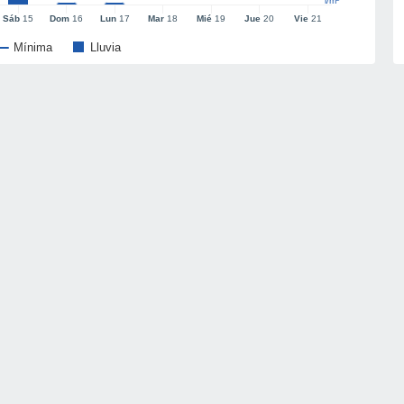
l/m²
Sáb
15
Dom
16
Lun
17
Mar
18
Mié
19
Jue
20
Vie
21
Mínima
Lluvia