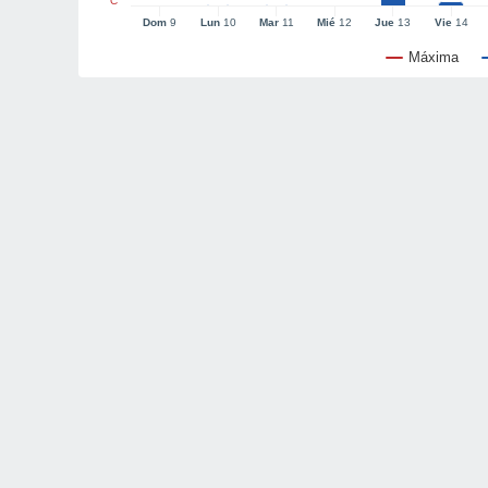
°C
Dom
9
Lun
10
Mar
11
Mié
12
Jue
13
Vie
14
Máxima