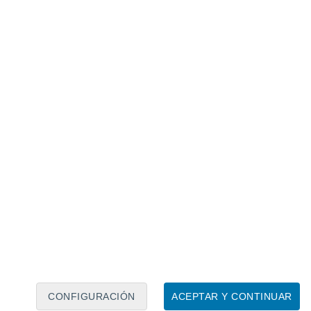
Calendario lunar
Lun
Mar
Mié
Jue
Vie
Sáb
Dom
6
7
8
9
10
11
12
13
14
15
16
17
18
19
CONFIGURACIÓN
ACEPTAR Y CONTINUAR