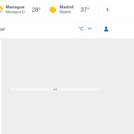
Managua
Madrid
Barcelona
28°
37°
Managua Department
Madrid
Barcelona
°C
uí