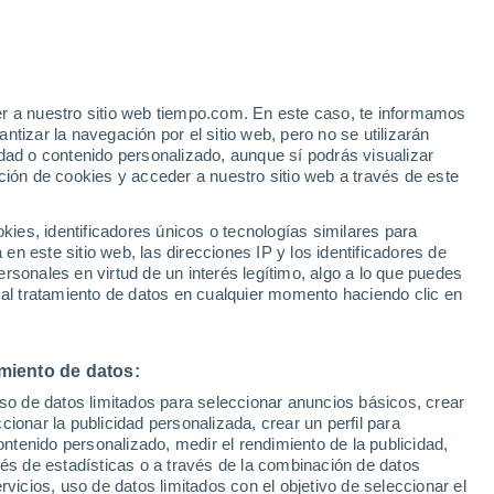
er a nuestro sitio web tiempo.com. En este caso, te informamos
/h
tizar la navegación por el sitio web, pero no se utilizarán
dad o contenido personalizado, aunque sí podrás visualizar
ción de cookies y acceder a nuestro sitio web a través de este
 de
es, identificadores únicos o tecnologías similares para
n este sitio web, las direcciones IP y los identificadores de
rsonales en virtud de un interés legítimo, algo a lo que puedes
 lluvia
Radar de lluvia
Satélites
Modelos
 al tratamiento de datos en cualquier momento haciendo clic en
miento de datos:
omingo
Lunes
Martes
Miércoles
uso de datos limitados para seleccionar anuncios básicos, crear
9 Ago
10 Ago
11 Ago
12 Ago
ccionar la publicidad personalizada, crear un perfil para
ontenido personalizado, medir el rendimiento de la publicidad,
vés de estadísticas o a través de la combinación de datos
rvicios, uso de datos limitados con el objetivo de seleccionar el
50%
90%
90%
90%