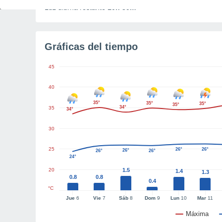
Luz diurna restante
10h 39m
Gráficas del tiempo
45
40
35°
35°
35°
35°
34°
35
34°
30
25
26°
26°
26°
26°
26°
24°
20
1.5
1.4
1.3
0.8
0.8
0.4
°C
Jue
6
Vie
7
Sáb
8
Dom
9
Lun
10
Mar
11
Máxima