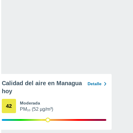
Calidad del aire en Managua
Detalle
hoy
Moderada
42
PM₁₀ (52 µg/m³)