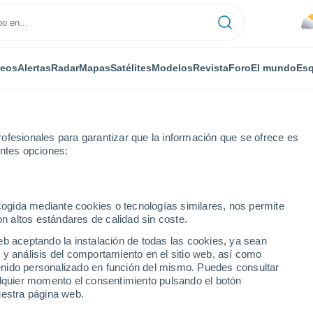
deos
Alertas
Radar
Mapas
Satélites
Modelos
Revista
Foro
El mundo
Esq
ofesionales para garantizar que la información que se ofrece es
entes opciones:
anagua
ecogida mediante cookies o tecnologías similares, nos permite
on altos estándares de calidad sin coste.
eb aceptando la instalación de todas las cookies, ya sean
 y análisis del comportamiento en el sitio web, así como
...
ntenido personalizado en función del mismo. Puedes consultar
alquier momento el consentimiento pulsando el botón
Por horas
uestra página web.
Calor Húmedo Sofocante en las
próximas horas