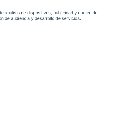
0.4 l/m²
1.4 l/m²
1.3 l/m²
0.8 l/m²
35°
/
26°
35°
/
26°
35°
/
26°
36°
/
26°
e análisis de dispositivos, publicidad y contenido
n de audiencia y desarrollo de servicios.
-
56
km/h
28
-
54
km/h
26
-
53
km/h
24
-
51
km/h
to
oso
Este
2 Bajo
17
-
33 km/h
FPS:
no
Este
5 Medio
20
-
39 km/h
FPS:
6-10
oso
Este
7 Alto
24
-
45 km/h
FPS:
15-25
Este
9 ¡Muy Alto!
25
-
47 km/h
FPS:
25-50