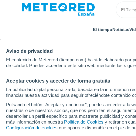
El tiempo
Noticias
Ví
Aviso de privacidad
El contenido de Meteored (tiempo.com) ha sido elaborado por pr
de calidad. Puedes acceder a este sitio web mediante las sigui
Aceptar cookies y acceder de forma gratuita
Inicio
Nicaragua
Departamento de Managua
M
La publicidad digital personalizada, basada en la información r
financiar nuestra actividad para seguir ofreciéndote contenido c
El Tiempo en Managua
Pulsando el botón "Aceptar y continuar", puedes acceder a la w
nuestras o de nuestros socios, que nos permiten el seguimiento
07:52
Jueves
desarrollar un perfil específico para mostrarte publicidad y co
más información en nuestra
Política de Cookies
y retirar en cu
Configuración de cookies
que aparece disponible en el pie de n
Parcialmente nuboso