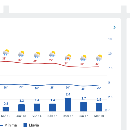
13
10
36°
35°
35°
35°
34°
33°
33°
7.5
5
26°
26°
26°
26°
26°
26°
26°
2.4
2.5
1.7
1.5
1.4
1.4
1.3
0.8
l/m²
Mié
12
Jue
13
Vie
14
Sáb
15
Dom
16
Lun
17
Mar
18
Mínima
Lluvia