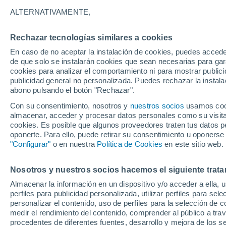
28°
ALTERNATIVAMENTE,
Rechazar tecnologías similares a cookies
Este
En caso de no aceptar la instalación de cookies, puedes acced
Sensación de 30°
17
-
33 km
de que solo se instalarán cookies que sean necesarias para garan
cookies para analizar el comportamiento ni para mostrar publici
publicidad general no personalizada. Puedes rechazar la instala
abono pulsando el botón "Rechazar".
Previsión para el eclipse
Samuel Biener avisa de posibles tormentas y
Con su consentimiento, nosotros y
nuestros socios
usamos cooki
un domo de calor en España
almacenar, acceder y procesar datos personales como su visita e
cookies. Es posible que algunos proveedores traten tus datos pe
El Tiempo 1 - 7 días
Por horas
Actualidad
Mapa de
oponerte. Para ello, puede retirar su consentimiento u oponerse
"Configurar"
o en nuestra
Política de Cookies
en este sitio web.
Nosotros y nuestros socios hacemos el siguiente trata
Mañana
Sábado
D
Hoy
Almacenar la información en un dispositivo y/o acceder a ella, 
7 Ago
8 Ago
6 Ago
perfiles para publicidad personalizada, utilizar perfiles para sele
personalizar el contenido, uso de perfiles para la selección de c
medir el rendimiento del contenido, comprender al público a tra
procedentes de diferentes fuentes, desarrollo y mejora de los se
50%
60%
60%