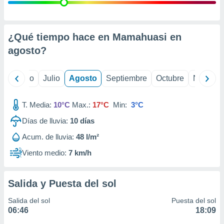
 seleccionar
o.
calización
precisa e
¿Qué tiempo hace en Mamahuasi en
ión mediante
agosto
?
, publicidad
yo
Junio
Julio
Agosto
Septiembre
Octubre
Noviemb
dos,
 publicidad
,
T. Media:
10°C
Max.:
17°C
Min:
3°C
ón de
Días de lluvia:
10
días
 desarrollo
s.
Acum. de lluvia:
48 l/m²
tros 1199
Viento medio:
7 km/h
ios
Salida y Puesta del sol
Salida del sol
Puesta del sol
06:46
18:09