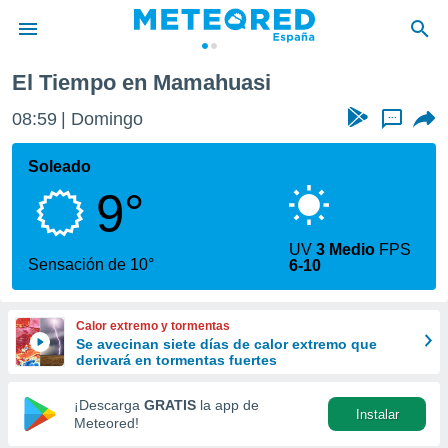
El Tiempo en Mamahuasi
privacidad
08:59
Domingo
...
o de
tiempo.com)
borado por
Soleado
es para
9°
ue la
 que se
e calidad.
UV
3 Medio
FPS
eder a este
Sensación de 10°
6-10
ediante las
opciones:
Calor extremo y tormentas
ookies y
Se avecinan siete días de calor extremo que
e forma
derivará en tormentas fuertes
d digital
¡Descarga
GRATIS
la app de
Instalar
ada, basada
Meteored!
mación