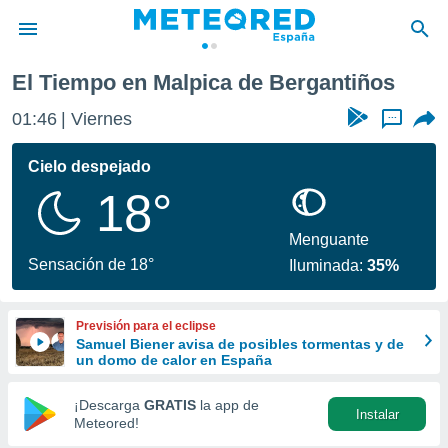
s
El Tiempo en Malpica de Bergantiños
privacidad
01:46
Viernes
...
o de
tiempo.com)
borado por
Cielo despejado
es para
18°
ue la
 que se
e calidad.
Menguante
eder a este
Sensación de 18°
Iluminada:
35%
ediante las
opciones:
Previsión para el eclipse
ookies y
Samuel Biener avisa de posibles tormentas y de
e forma
un domo de calor en España
d digital
¡Descarga
GRATIS
la app de
Instalar
ada, basada
Meteored!
mación