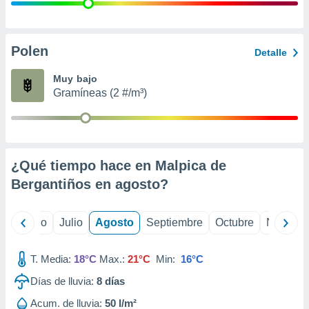
 seleccionar
o.
calización
precisa e
Polen
Detalle
ión mediante
Muy bajo
, publicidad
Gramíneas (2 #/m³)
dos,
 publicidad
,
ón de
¿Qué tiempo hace en Malpica de
 desarrollo
s.
Bergantiños en
agosto
?
tros 1199
ios
yo
Junio
Julio
Agosto
Septiembre
Octubre
Noviemb
T. Media:
18°C
Max.:
21°C
Min:
16°C
Días de lluvia:
8
días
Acum. de lluvia:
50 l/m²