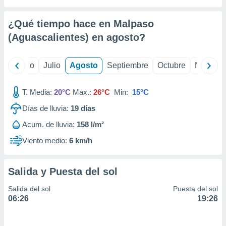
 seleccionar
o.
¿Qué tiempo hace en Malpaso
calización
precisa e
(Aguascalientes) en
agosto
?
ión mediante
, publicidad
yo
Junio
Julio
Agosto
Septiembre
Octubre
Noviemb
dos,
T. Media:
20°C
Max.:
26°C
Min:
15°C
 publicidad
,
Días de lluvia:
19
días
ón de
 desarrollo
Acum. de lluvia:
158 l/m²
s.
Viento medio:
6 km/h
tros 1199
ios
Salida y Puesta del sol
Salida del sol
Puesta del sol
06:26
19:26