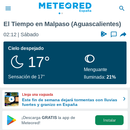
El Tiempo en Malpaso (Aguascalientes)
privacidad
02:12
Sábado
...
o de
tiempo.com)
borado por
Cielo despejado
es para
17°
ue la
 que se
e calidad.
Menguante
eder a este
Sensación de 17°
Iluminada:
21%
ediante las
opciones:
Llega una vaguada
ookies y
Este fin de semana dejará tormentas con lluvias
e forma
fuertes y granizo en España
d digital
¡Descarga
GRATIS
la app de
Instalar
ada, basada
Meteored!
mación