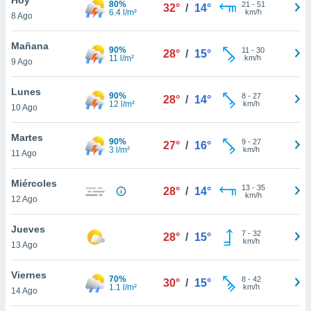
80%
21
-
51
32°
/
14°
6.4 l/m²
km/h
8 Ago
do en
 mismo.
sultar más
Mañana
90%
11
-
30
28°
/
15°
 en nuestra
11 l/m²
km/h
9 Ago
 Cookies
y
ualquier
Lunes
90%
8
-
27
28°
/
14°
12 l/m²
km/h
10 Ago
ento
 botón
ación de
Martes
90%
9
-
27
27°
/
16°
kies
3 l/m²
km/h
11 Ago
 disponible
e nuestra
Miércoles
13
-
35
.
28°
/
14°
km/h
12 Ago
IVAMENTE,
Jueves
7
-
32
28°
/
15°
km/h
13 Ago
as
 a cookies
Viernes
70%
8
-
42
30°
/
15°
1.1 l/m²
km/h
 no aceptar
14 Ago
ón de