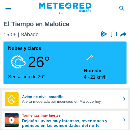
El Tiempo en Malotice
privacidad
15:06
Sábado
...
o de
tiempo.com)
borado por
Nubes y claros
es para
26°
ue la
 que se
e calidad.
Noreste
eder a este
Sensación de 26°
4
21 km/h
ediante las
opciones:
ookies y
Aviso de nivel amarillo
Alerta moderada por incendios en Malotice hoy
e forma
d digital
Tormentas muy fuertes
ada, basada
Dejarán lluvias muy intensas, reventones y
pedrisco en las comunidades del norte
mación