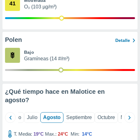
Moderada
 seleccionar
41
o.
O₃ (103 µg/m³)
calización
precisa e
ión mediante
Polen
, publicidad
Detalle
dos,
Bajo
 publicidad
Gramíneas (14 #/m³)
,
ón de
 desarrollo
s.
¿Qué tiempo hace en Malotice en
tros 1199
ios
agosto
?
yo
Junio
Julio
Agosto
Septiembre
Octubre
Noviemb
T. Media:
19°C
Max.:
24°C
Min:
14°C