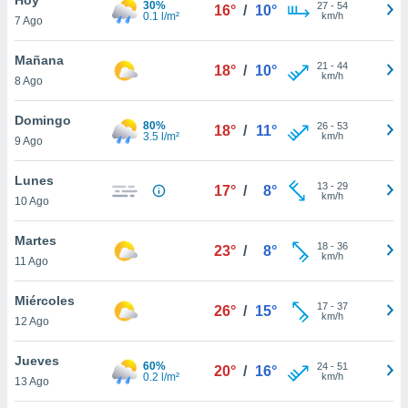
30%
27
-
54
16°
/
10°
0.1 l/m²
km/h
7 Ago
do en
 mismo.
sultar más
Mañana
21
-
44
18°
/
10°
 en nuestra
km/h
8 Ago
 Cookies
y
ualquier
Domingo
80%
26
-
53
18°
/
11°
3.5 l/m²
km/h
9 Ago
ento
 botón
ación de
Lunes
13
-
29
17°
/
8°
kies
km/h
10 Ago
 disponible
e nuestra
Martes
18
-
36
.
23°
/
8°
km/h
11 Ago
IVAMENTE,
Miércoles
17
-
37
26°
/
15°
km/h
12 Ago
as
 a cookies
Jueves
60%
24
-
51
20°
/
16°
0.2 l/m²
km/h
 no aceptar
13 Ago
ón de