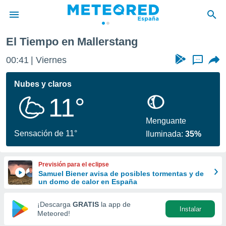
El Tiempo en Mallerstang
privacidad
00:41
Viernes
...
o de
tiempo.com)
borado por
Nubes y claros
es para
11°
ue la
 que se
e calidad.
Menguante
eder a este
Sensación de 11°
Iluminada:
35%
ediante las
opciones:
Previsión para el eclipse
ookies y
Samuel Biener avisa de posibles tormentas y de
e forma
un domo de calor en España
d digital
¡Descarga
GRATIS
la app de
Instalar
ada, basada
Meteored!
mación