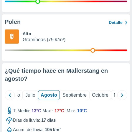
 seleccionar
o.
calización
precisa e
Polen
Detalle
ión mediante
Alto
, publicidad
Gramíneas (79 #/m³)
dos,
 publicidad
,
ón de
¿Qué tiempo hace en Mallerstang en
 desarrollo
s.
agosto
?
tros 1199
ios
yo
Junio
Julio
Agosto
Septiembre
Octubre
Noviemb
T. Media:
13°C
Max.:
17°C
Min:
10°C
Días de lluvia:
17
días
Acum. de lluvia:
105 l/m²