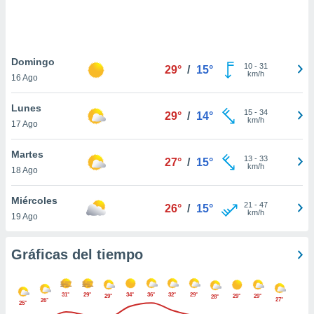
 botón
.
nto,
Domingo
10
-
31
29°
/
15°
km/h
16 Ago
cios
kies,
Lunes
ores únicos
15
-
34
29°
/
14°
km/h
17 Ago
as similares
nar,
rocesar
Martes
13
-
33
27°
/
15°
onales como
km/h
18 Ago
 este sitio
recciones IP
Miércoles
ficadores de
21
-
47
26°
/
15°
km/h
19 Ago
 posible
s
 traten tus
Gráficas del tiempo
nales en
 interés
go a lo que
31°
29°
34°
36°
32°
29°
nerte. Para
29°
29°
29°
28°
27°
26°
25°
retirar su