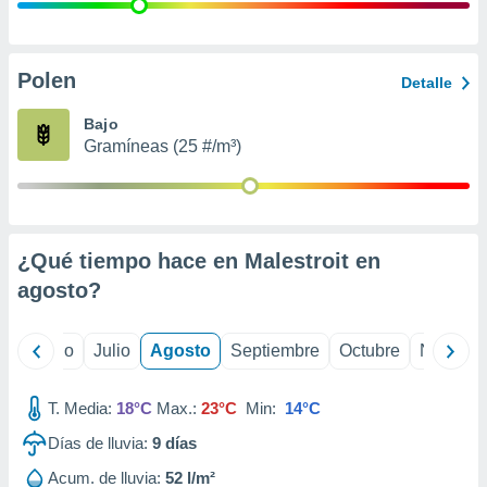
 seleccionar
o.
calización
precisa e
Polen
Detalle
ión mediante
Bajo
, publicidad
Gramíneas (25 #/m³)
dos,
 publicidad
,
ón de
¿Qué tiempo hace en Malestroit en
 desarrollo
s.
agosto
?
tros 1199
ios
yo
Junio
Julio
Agosto
Septiembre
Octubre
Noviemb
T. Media:
18°C
Max.:
23°C
Min:
14°C
Días de lluvia:
9
días
Acum. de lluvia:
52 l/m²