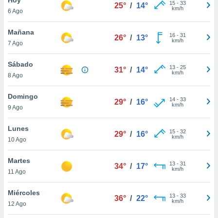
15
-
33
25°
/
14°
km/h
6 Ago
do en
 mismo.
sultar más
Mañana
16
-
31
26°
/
13°
 en nuestra
km/h
7 Ago
 Cookies
y
ualquier
Sábado
13
-
25
31°
/
14°
km/h
8 Ago
ento
 botón
ación de
Domingo
14
-
33
29°
/
16°
kies
km/h
9 Ago
 disponible
e nuestra
Lunes
15
-
32
.
29°
/
16°
km/h
10 Ago
IVAMENTE,
Martes
13
-
31
34°
/
17°
km/h
11 Ago
as
 a cookies
Miércoles
13
-
33
36°
/
22°
km/h
 no aceptar
12 Ago
ón de