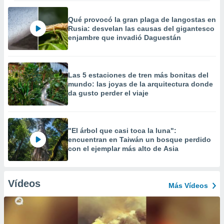
Qué provocó la gran plaga de langostas en
Rusia: desvelan las causas del gigantesco
enjambre que invadió Daguestán
Las 5 estaciones de tren más bonitas del
mundo: las joyas de la arquitectura donde
da gusto perder el viaje
"El árbol que casi toca la luna":
encuentran en Taiwán un bosque perdido
con el ejemplar más alto de Asia
Vídeos
Más Vídeos