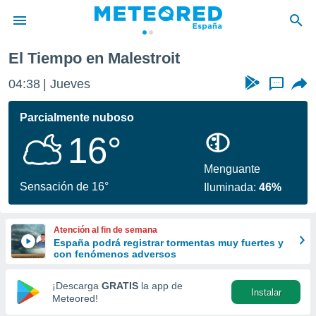
El Tiempo en Malestroit
privacidad
04:38
Jueves
...
o de
tiempo.com)
borado por
Parcialmente nuboso
es para
16°
ue la
 que se
e calidad.
Menguante
eder a este
Sensación de 16°
Iluminada:
46%
ediante las
opciones:
Atención al fin de semana
ookies y
España podrá registrar tormentas muy fuertes y
e forma
con fenómenos adversos
d digital
¡Descarga
GRATIS
la app de
Instalar
ada, basada
Meteored!
mación