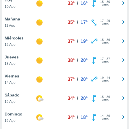
15
-
30
33°
/
16°
km/h
10 Ago
do en
 mismo.
sultar más
Mañana
17
-
29
35°
/
17°
 en nuestra
km/h
11 Ago
 Cookies
y
ualquier
Miércoles
15
-
36
37°
/
19°
km/h
12 Ago
ento
 botón
ación de
Jueves
17
-
37
38°
/
20°
kies
km/h
13 Ago
 disponible
e nuestra
Viernes
19
-
44
.
37°
/
20°
km/h
14 Ago
IVAMENTE,
Sábado
15
-
36
34°
/
20°
km/h
15 Ago
as
 a cookies
Domingo
14
-
36
34°
/
18°
km/h
 no aceptar
16 Ago
ón de