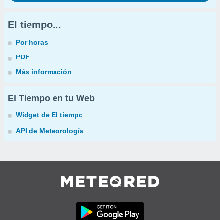
El tiempo...
Por horas
PDF
Más información
El Tiempo en tu Web
Widget de El tiempo
API de Meteorología