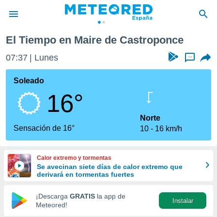
oponce
El Tiempo en Maire de Castroponce
privacidad
07:37
Lunes
...
o de
tiempo.com)
borado por
Soleado
es para
16°
ue la
 que se
e calidad.
Norte
eder a este
Sensación de 16°
10
16 km/h
ediante las
opciones:
Calor extremo y tormentas
ookies y
Se avecinan siete días de calor extremo que
e forma
derivará en tormentas fuertes
d digital
¡Descarga
GRATIS
la app de
Instalar
ada, basada
Meteored!
mación