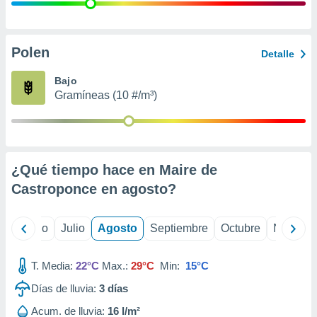
 seleccionar
o.
calización
precisa e
Polen
Detalle
ión mediante
Bajo
, publicidad
Gramíneas (10 #/m³)
dos,
 publicidad
,
ón de
¿Qué tiempo hace en Maire de
 desarrollo
s.
Castroponce en
agosto
?
tros 1199
ios
yo
Junio
Julio
Agosto
Septiembre
Octubre
Noviemb
T. Media:
22°C
Max.:
29°C
Min:
15°C
Días de lluvia:
3
días
Acum. de lluvia:
16 l/m²