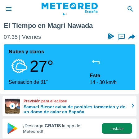
El Tiempo en Magri Nawada
privacidad
07:35
Viernes
...
o de
tiempo.com)
borado por
Nubes y claros
es para
27°
ue la
 que se
e calidad.
Este
eder a este
Sensación de 31°
14
30 km/h
ediante las
opciones:
Previsión para el eclipse
ookies y
Samuel Biener avisa de posibles tormentas y de
e forma
un domo de calor en España
d digital
¡Descarga
GRATIS
la app de
Instalar
ada, basada
Meteored!
mación