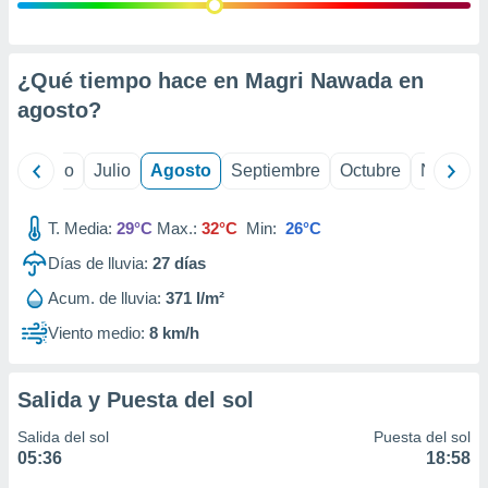
 seleccionar
o.
calización
precisa e
¿Qué tiempo hace en Magri Nawada en
ión mediante
agosto
?
, publicidad
yo
Junio
Julio
Agosto
Septiembre
Octubre
Noviemb
dos,
 publicidad
,
T. Media:
29°C
Max.:
32°C
Min:
26°C
ón de
Días de lluvia:
27
días
 desarrollo
s.
Acum. de lluvia:
371 l/m²
tros 1199
Viento medio:
8 km/h
ios
Salida y Puesta del sol
Salida del sol
Puesta del sol
05:36
18:58