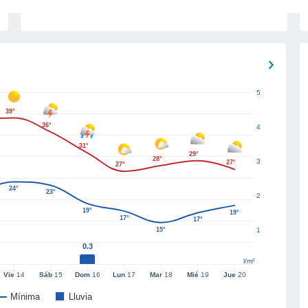
5
39°
36°
4
31°
29°
28°
3
27°
27°
24°
23°
2
19°
19°
17°
17°
15°
1
0.3
l/m²
Vie
14
Sáb
15
Dom
16
Lun
17
Mar
18
Mié
19
Jue
20
Mínima
Lluvia