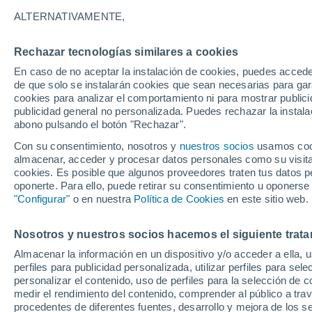
19°
ALTERNATIVAMENTE,
Rechazar tecnologías similares a cookies
Menguant
En caso de no aceptar la instalación de cookies, puedes acced
Iluminada
Sensación de 19°
de que solo se instalarán cookies que sean necesarias para garan
cookies para analizar el comportamiento ni para mostrar publici
publicidad general no personalizada. Puedes rechazar la instala
abono pulsando el botón "Rechazar".
Llega una vaguada
Este fin de semana dejará tormentas con lluv
Con su consentimiento, nosotros y
nuestros socios
usamos cooki
fuertes y granizo en España
almacenar, acceder y procesar datos personales como su visita e
cookies. Es posible que algunos proveedores traten tus datos pe
El Tiempo 1 - 7 días
Por horas
Actualidad
Mapa d
oponerte. Para ello, puede retirar su consentimiento u oponerse
"Configurar"
o en nuestra
Política de Cookies
en este sitio web.
Nosotros y nuestros socios hacemos el siguiente trata
Mañana
Lunes
Hoy
Almacenar la información en un dispositivo y/o acceder a ella, 
9 Ago
10 Ago
8 Ago
perfiles para publicidad personalizada, utilizar perfiles para sele
personalizar el contenido, uso de perfiles para la selección de c
medir el rendimiento del contenido, comprender al público a tra
procedentes de diferentes fuentes, desarrollo y mejora de los se
60%