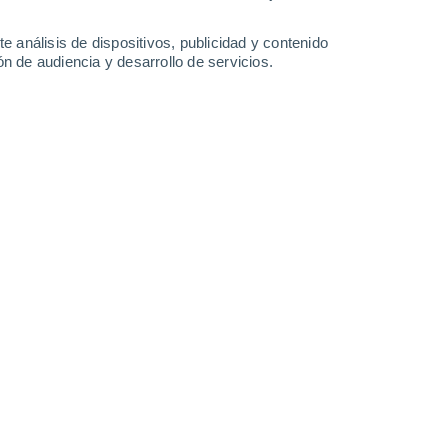
36°
/
22°
38°
/
22°
39°
/
22°
39°
/
24°
e análisis de dispositivos, publicidad y contenido
n de audiencia y desarrollo de servicios.
-
35
km/h
13
-
28
km/h
10
-
23
km/h
11
-
25
km/h
 agosto
Este
0 Bajo
13
-
23 km/h
FPS:
no
Este
0 Bajo
12
-
22 km/h
FPS:
no
Este
0 Bajo
11
-
21 km/h
FPS:
no
Este
0 Bajo
10
-
17 km/h
FPS:
no