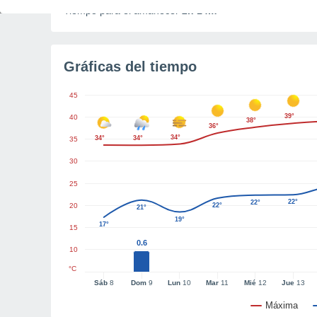
Tiempo para el amanecer
2h 14m
Gráficas del tiempo
45
39°
40
38°
36°
34°
34°
34°
35
30
25
22°
22°
20
22°
21°
19°
17°
15
0.6
10
°C
Sáb
8
Dom
9
Lun
10
Mar
11
Mié
12
Jue
13
Máxima