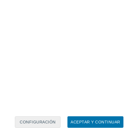
Calendario lunar
Lun
Mar
Mié
Jue
Vie
Sáb
Dom
8
9
10
11
12
13
14
15
16
17
18
19
20
21
CONFIGURACIÓN
ACEPTAR Y CONTINUAR