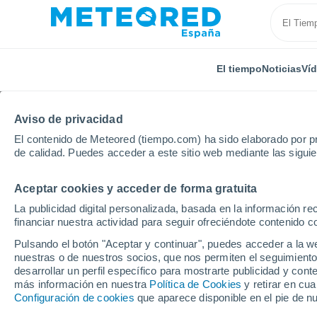
El tiempo
Noticias
Ví
Aviso de privacidad
El contenido de Meteored (tiempo.com) ha sido elaborado por pr
de calidad. Puedes acceder a este sitio web mediante las sigui
Aceptar cookies y acceder de forma gratuita
Inicio
Francia
Nueva Aquitania
Alto Vienne
La publicidad digital personalizada, basada en la información r
financiar nuestra actividad para seguir ofreciéndote contenido c
El Tiempo en Magnac-L
Pulsando el botón "Aceptar y continuar", puedes acceder a la w
nuestras o de nuestros socios, que nos permiten el seguimiento
03:57
Sábado
desarrollar un perfil específico para mostrarte publicidad y co
más información en nuestra
Política de Cookies
y retirar en cu
Configuración de cookies
que aparece disponible en el pie de n
Nubes y claros