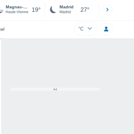
Magnac-Laval
Madrid
Barcelona
19°
27°
Haute-Vienne
Madrid
Barcelona
°C
uí