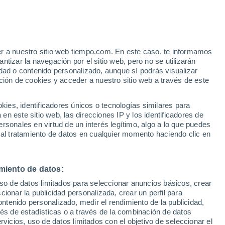
e
er a nuestro sitio web tiempo.com. En este caso, te informamos
:
24%
tizar la navegación por el sitio web, pero no se utilizarán
dad o contenido personalizado, aunque sí podrás visualizar
ción de cookies y acceder a nuestro sitio web a través de este
ias
es, identificadores únicos o tecnologías similares para
n este sitio web, las direcciones IP y los identificadores de
rsonales en virtud de un interés legítimo, algo a lo que puedes
e nubosidad
Radar de lluvia
Satélites
Modelos
 al tratamiento de datos en cualquier momento haciendo clic en
miento de datos:
Martes
Miércoles
Jueves
Viernes
uso de datos limitados para seleccionar anuncios básicos, crear
11 Ago
12 Ago
13 Ago
14 Ago
ccionar la publicidad personalizada, crear un perfil para
ontenido personalizado, medir el rendimiento de la publicidad,
vés de estadísticas o a través de la combinación de datos
rvicios, uso de datos limitados con el objetivo de seleccionar el