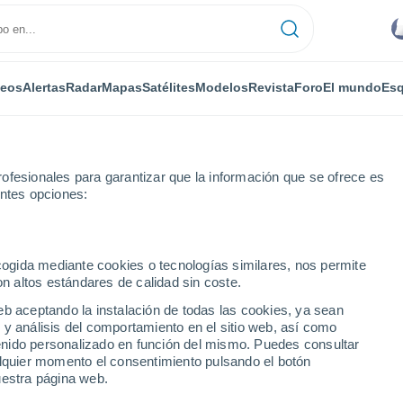
deos
Alertas
Radar
Mapas
Satélites
Modelos
Revista
Foro
El mundo
Esq
ofesionales para garantizar que la información que se ofrece es
entes opciones:
Magnac-Laval
ecogida mediante cookies o tecnologías similares, nos permite
on altos estándares de calidad sin coste.
aval
eb aceptando la instalación de todas las cookies, ya sean
 y análisis del comportamiento en el sitio web, así como
...
ntenido personalizado en función del mismo. Puedes consultar
alquier momento el consentimiento pulsando el botón
Por horas
uestra página web.
Intervalos nubosos en las
próximas horas