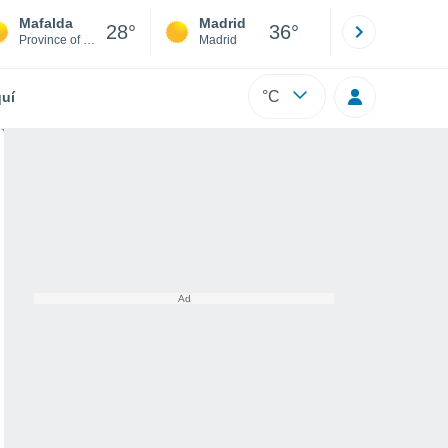
Mafalda
Madrid
Barcelona
28°
36°
Province of Campobasso
Madrid
Barcelona
°C
uí