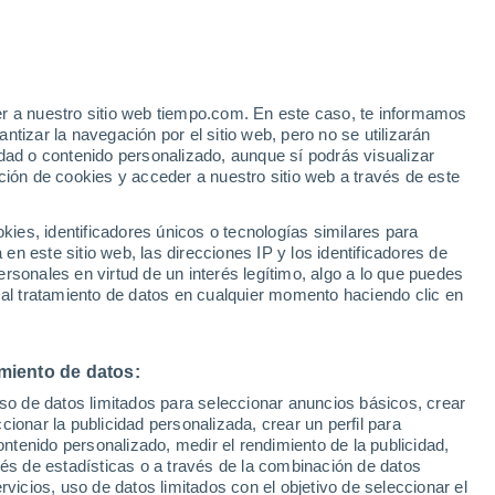
Aviso de nivel amarillo
Alerta moderada por altas
temperaturas en Mafalda hoy
er a nuestro sitio web tiempo.com. En este caso, te informamos
h
tizar la navegación por el sitio web, pero no se utilizarán
dad o contenido personalizado, aunque sí podrás visualizar
ción de cookies y acceder a nuestro sitio web a través de este
es, identificadores únicos o tecnologías similares para
n este sitio web, las direcciones IP y los identificadores de
rsonales en virtud de un interés legítimo, algo a lo que puedes
 temperatura
Radar de lluvia
Satélites
Modelos
 al tratamiento de datos en cualquier momento haciendo clic en
miento de datos:
Lunes
Martes
Miércoles
Jueves
uso de datos limitados para seleccionar anuncios básicos, crear
10 Ago
11 Ago
12 Ago
13 Ago
ccionar la publicidad personalizada, crear un perfil para
ontenido personalizado, medir el rendimiento de la publicidad,
vés de estadísticas o a través de la combinación de datos
rvicios, uso de datos limitados con el objetivo de seleccionar el