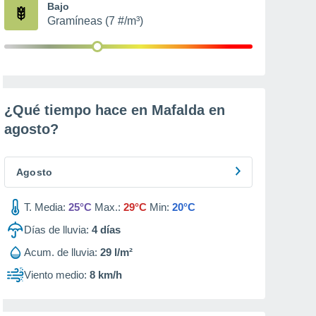
Bajo
Gramíneas (7 #/m³)
¿Qué tiempo hace en Mafalda en
agosto
?
Agosto
T. Media:
25°C
Max.:
29°C
Min:
20°C
Días de lluvia:
4
días
Acum. de lluvia:
29 l/m²
Viento medio:
8 km/h