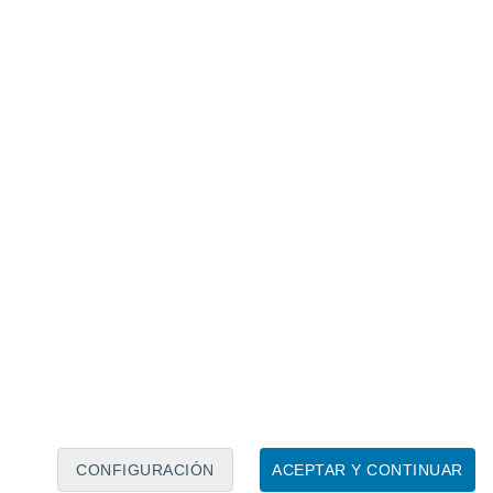
Calendario lunar
Lun
Mar
Mié
Jue
Vie
Sáb
Dom
7
8
9
10
11
12
13
14
15
16
17
18
19
20
CONFIGURACIÓN
ACEPTAR Y CONTINUAR