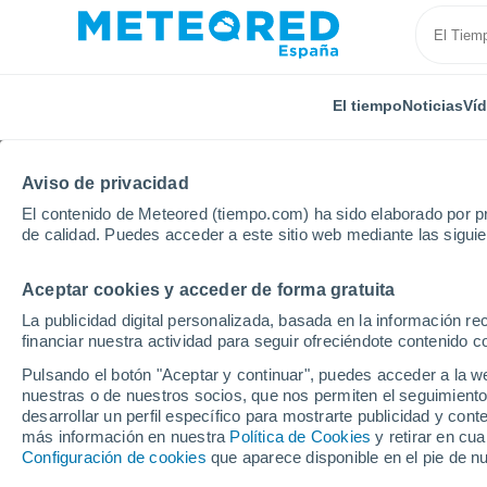
El tiempo
Noticias
Ví
Aviso de privacidad
El contenido de Meteored (tiempo.com) ha sido elaborado por pr
de calidad. Puedes acceder a este sitio web mediante las sigui
Aceptar cookies y acceder de forma gratuita
Inicio
Italia
Provincia de Campobasso
Mafalda
La publicidad digital personalizada, basada en la información r
financiar nuestra actividad para seguir ofreciéndote contenido c
El Tiempo en Mafalda
Pulsando el botón "Aceptar y continuar", puedes acceder a la w
nuestras o de nuestros socios, que nos permiten el seguimiento
19:49
Viernes
desarrollar un perfil específico para mostrarte publicidad y co
más información en nuestra
Política de Cookies
y retirar en cu
Configuración de cookies
que aparece disponible en el pie de n
Soleado