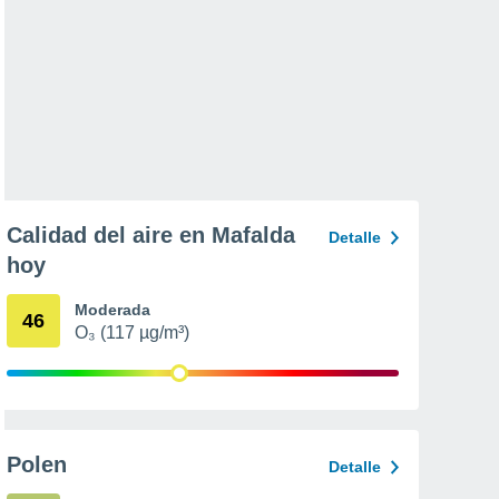
Calidad del aire en Mafalda
Detalle
hoy
Moderada
46
O₃ (117 µg/m³)
Polen
Detalle