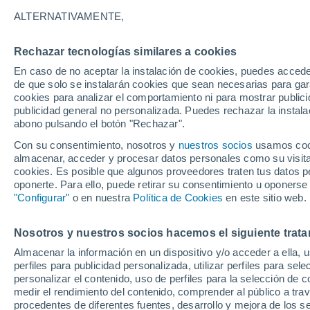
28°
ALTERNATIVAMENTE,
Rechazar tecnologías similares a cookies
Norte
En caso de no aceptar la instalación de cookies, puedes acced
Sensación de 29°
5
-
19 km/
de que solo se instalarán cookies que sean necesarias para garan
cookies para analizar el comportamiento ni para mostrar publici
publicidad general no personalizada. Puedes rechazar la instala
abono pulsando el botón "Rechazar".
Tormentas fuertes
Esta tarde las tormentas dejarán fenómenos
Con su consentimiento, nosotros y
nuestros socios
usamos cooki
adversos en 6 comunidades
almacenar, acceder y procesar datos personales como su visita e
cookies. Es posible que algunos proveedores traten tus datos pe
El Tiempo 1 - 7 días
Por horas
Actualidad
Mapa de
oponerte. Para ello, puede retirar su consentimiento u oponerse
"Configurar"
o en nuestra
Política de Cookies
en este sitio web.
Nosotros y nuestros socios hacemos el siguiente trata
Mañana
Domingo
Hoy
Almacenar la información en un dispositivo y/o acceder a ella, 
8 Ago
9 Ago
7 Ago
perfiles para publicidad personalizada, utilizar perfiles para sele
personalizar el contenido, uso de perfiles para la selección de c
medir el rendimiento del contenido, comprender al público a tra
procedentes de diferentes fuentes, desarrollo y mejora de los se
50%
30%