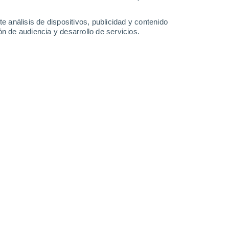
32°
/
21°
33°
/
22°
33°
/
23°
31°
/
24°
e análisis de dispositivos, publicidad y contenido
n de audiencia y desarrollo de servicios.
-
32
km/h
15
-
36
km/h
18
-
43
km/h
17
-
42
km/h
o
s
Norte
2 Bajo
°
10
-
29 km/h
FPS:
no
s
Norte
1 Bajo
°
10
-
25 km/h
FPS:
no
Norte
0 Bajo
°
8
-
23 km/h
FPS:
no
Norte
0 Bajo
°
5
-
19 km/h
FPS:
no