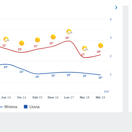
4
3
35°
32°
31°
31°
29°
28°
27°
2
24°
21°
1
20°
19°
19°
19°
19°
l/m²
Jue
13
Vie
14
Sáb
15
Dom
16
Lun
17
Mar
18
Mié
19
Mínima
Lluvia