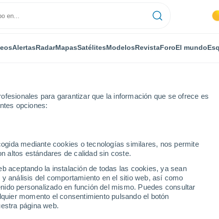
deos
Alertas
Radar
Mapas
Satélites
Modelos
Revista
Foro
El mundo
Esq
ofesionales para garantizar que la información que se ofrece es
entes opciones:
ecogida mediante cookies o tecnologías similares, nos permite
on altos estándares de calidad sin coste.
eb aceptando la instalación de todas las cookies, ya sean
 y análisis del comportamiento en el sitio web, así como
...
ntenido personalizado en función del mismo. Puedes consultar
alquier momento el consentimiento pulsando el botón
Por horas
uestra página web.
Cielos despejados en las
próximas horas