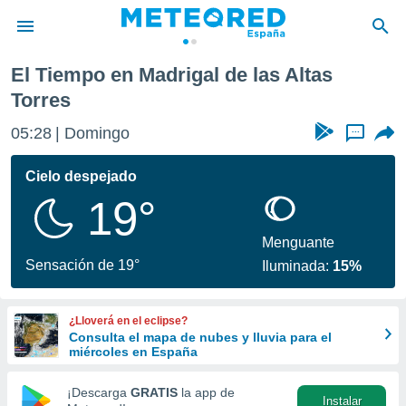
as Torres
El Tiempo en Madrigal de las Altas
privacidad
Torres
o de
tiempo.com)
05:28
Domingo
...
borado por
es para
Cielo despejado
ue la
 que se
19°
e calidad.
eder a este
Menguante
ediante las
Sensación de 19°
opciones:
Iluminada:
15%
ookies y
e forma
¿Lloverá en el eclipse?
Consulta el mapa de nubes y lluvia para el
miércoles en España
d digital
ada, basada
¡Descarga
GRATIS
la app de
mación
Instalar