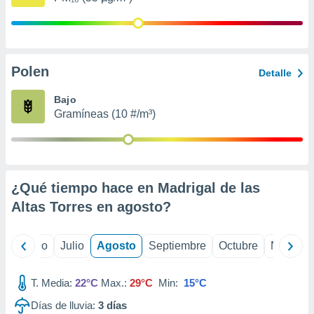
 seleccionar
o.
calización
precisa e
ión mediante
Polen
Detalle
, publicidad
Bajo
Gramíneas (10 #/m³)
dos,
 publicidad
,
ón de
 desarrollo
s.
¿Qué tiempo hace en Madrigal de las
Altas Torres en
agosto
?
tros 1199
ios
yo
Junio
Julio
Agosto
Septiembre
Octubre
Noviemb
T. Media:
22°C
Max.:
29°C
Min:
15°C
Días de lluvia:
3
días