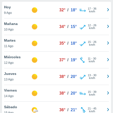
do en
Hoy
17
-
36
32°
/
18°
 mismo.
km/h
9 Ago
sultar más
 en nuestra
Mañana
12
-
26
 Cookies
y
34°
/
15°
km/h
10 Ago
ualquier
ento
Martes
15
-
26
35°
/
18°
 botón
km/h
11 Ago
ación de
kies
Miércoles
11
-
30
 disponible
37°
/
19°
km/h
12 Ago
e nuestra
.
Jueves
13
-
30
38°
/
20°
km/h
IVAMENTE,
13 Ago
Viernes
15
-
39
38°
/
20°
as
km/h
14 Ago
 a cookies
 no aceptar
Sábado
21
-
45
36°
/
21°
ón de
km/h
15 Ago