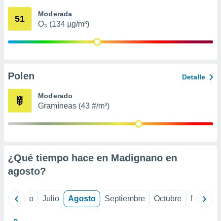
 seleccionar
o.
Moderada
51
O₃ (134 µg/m³)
calización
precisa e
ión mediante
, publicidad
Polen
Detalle
dos,
 publicidad
Moderado
,
Gramíneas (43 #/m³)
ón de
 desarrollo
s.
tros 1199
ios
¿Qué tiempo hace en Madignano en
agosto
?
yo
Junio
Julio
Agosto
Septiembre
Octubre
Noviemb