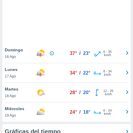
 botón
.
nto,
cios
kies,
ores únicos
Domingo
6
-
35
as similares
37°
/
23°
km/h
16 Ago
nar,
rocesar
Lunes
onales como
8
-
34
34°
/
22°
km/h
 este sitio
17 Ago
recciones IP
ficadores de
Martes
12
-
25
28°
/
20°
 posible
km/h
18 Ago
s
 traten tus
Miércoles
nales en
6
-
24
24°
/
18°
km/h
 interés
19 Ago
go a lo que
nerte. Para
Gráficas del tiempo
retirar su