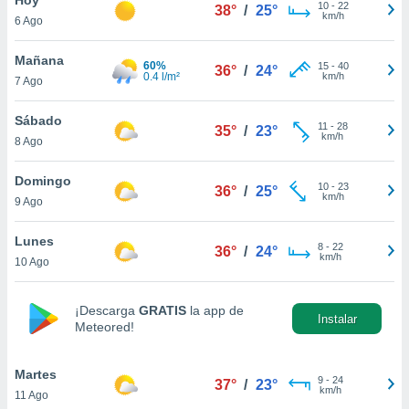
10
-
22
38°
/
25°
km/h
6 Ago
do en
 mismo.
sultar más
Mañana
60%
15
-
40
36°
/
24°
 en nuestra
0.4 l/m²
km/h
7 Ago
 Cookies
y
ualquier
Sábado
11
-
28
35°
/
23°
km/h
8 Ago
ento
 botón
ación de
Domingo
10
-
23
36°
/
25°
kies
km/h
9 Ago
 disponible
e nuestra
Lunes
8
-
22
.
36°
/
24°
km/h
10 Ago
IVAMENTE,
¡Descarga
GRATIS
la app de
Instalar
Meteored!
as
 a cookies
Martes
 no aceptar
9
-
24
37°
/
23°
km/h
11 Ago
ón de