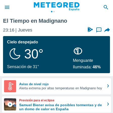
El Tiempo en Madignano
privacidad
23:16
Jueves
...
o de
tiempo.com)
borado por
Cielo despejado
es para
30°
ue la
 que se
e calidad.
Menguante
eder a este
Sensación de 31°
Iluminada:
46%
ediante las
opciones:
ookies y
Aviso de nivel rojo
Alerta extrema por altas temperaturas en Madignano hoy
e forma
d digital
Previsión para el eclipse
ada, basada
Samuel Biener avisa de posibles tormentas y de
un domo de calor en España
mación