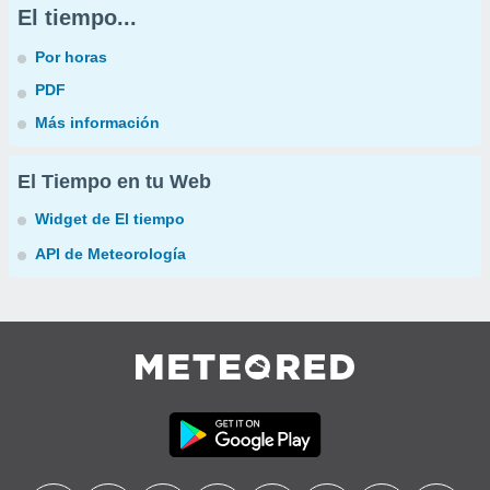
El tiempo...
Por horas
PDF
Más información
El Tiempo en tu Web
Widget de El tiempo
API de Meteorología