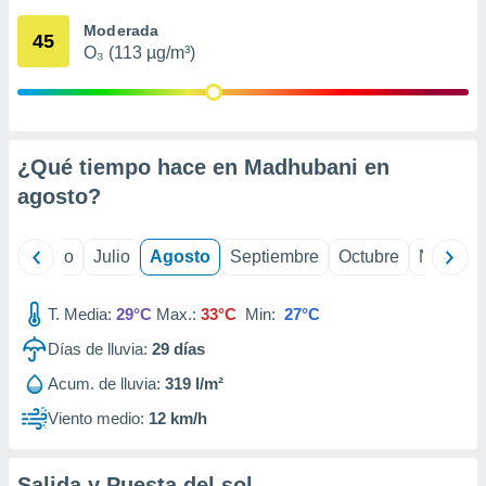
 seleccionar
o.
Moderada
45
O₃ (113 µg/m³)
calización
precisa e
ión mediante
, publicidad
¿Qué tiempo hace en Madhubani en
dos,
agosto
?
 publicidad
,
ón de
yo
Junio
Julio
Agosto
Septiembre
Octubre
Noviemb
 desarrollo
s.
T. Media:
29°C
Max.:
33°C
Min:
27°C
tros 1199
ios
Días de lluvia:
29
días
Acum. de lluvia:
319 l/m²
Viento medio:
12 km/h
Salida y Puesta del sol