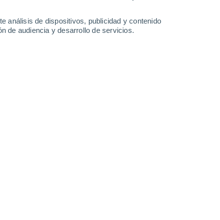
1.2 l/m²
2.5 l/m²
5.2 l/m²
1.3 l/m²
31°
/
21°
29°
/
18°
28°
/
18°
27°
/
18°
e análisis de dispositivos, publicidad y contenido
n de audiencia y desarrollo de servicios.
-
42
km/h
10
-
44
km/h
10
-
41
km/h
13
-
36
km/h
y
, 7 de agosto
Norte
11+ ¡Extremo!
13
-
35 km/h
FPS:
50+
Norte
11+ ¡Extremo!
14
-
37 km/h
FPS:
50+
Norte
9 ¡Muy Alto!
12
-
37 km/h
FPS:
25-50
oso
Norte
5 Medio
11
-
34 km/h
FPS:
6-10