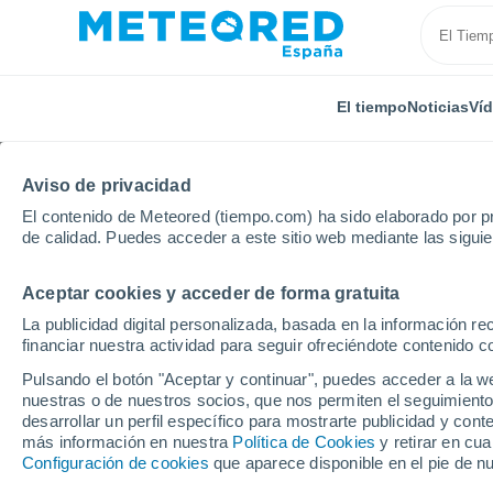
El tiempo
Noticias
Ví
Aviso de privacidad
El contenido de Meteored (tiempo.com) ha sido elaborado por pr
de calidad. Puedes acceder a este sitio web mediante las sigui
Aceptar cookies y acceder de forma gratuita
Inicio
Estados Unidos
Estado de Arizona
Mader
La publicidad digital personalizada, basada en la información r
financiar nuestra actividad para seguir ofreciéndote contenido c
El Tiempo en Madera C
Pulsando el botón "Aceptar y continuar", puedes acceder a la w
nuestras o de nuestros socios, que nos permiten el seguimiento
11:56
Viernes
desarrollar un perfil específico para mostrarte publicidad y co
más información en nuestra
Política de Cookies
y retirar en cu
Configuración de cookies
que aparece disponible en el pie de n
Soleado