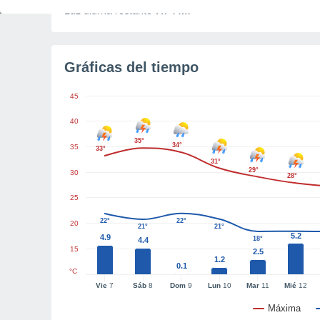
Luz diurna restante
7h 44m
Gráficas del tiempo
45
40
35°
34°
35
33°
31°
29°
30
28°
25
22°
22°
20
21°
21°
5.2
4.9
18°
4.4
15
2.5
1.2
0.1
°C
Vie
7
Sáb
8
Dom
9
Lun
10
Mar
11
Mié
12
Máxima