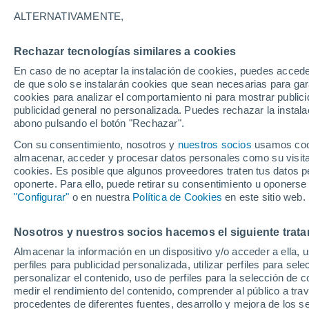
31°
ALTERNATIVAMENTE,
Rechazar tecnologías similares a cookies
UV
11+
¡Extremo!
En caso de no aceptar la instalación de cookies, puedes acced
Sensación de 30°
FPS
50+
de que solo se instalarán cookies que sean necesarias para garan
cookies para analizar el comportamiento ni para mostrar publici
publicidad general no personalizada. Puedes rechazar la instala
abono pulsando el botón "Rechazar".
Tormentas fuertes
Esta tarde las tormentas dejarán fenómenos
Con su consentimiento, nosotros y
nuestros socios
usamos cooki
adversos en 6 comunidades
almacenar, acceder y procesar datos personales como su visita e
cookies. Es posible que algunos proveedores traten tus datos pe
El Tiempo 1 - 7 días
Por horas
Actualidad
Mapa de
oponerte. Para ello, puede retirar su consentimiento u oponerse
"Configurar"
o en nuestra
Política de Cookies
en este sitio web.
Nosotros y nuestros socios hacemos el siguiente trata
Mañana
Domingo
Hoy
Almacenar la información en un dispositivo y/o acceder a ella, 
8 Ago
9 Ago
7 Ago
perfiles para publicidad personalizada, utilizar perfiles para sele
personalizar el contenido, uso de perfiles para la selección de c
medir el rendimiento del contenido, comprender al público a tra
procedentes de diferentes fuentes, desarrollo y mejora de los se
60%
50%
60%