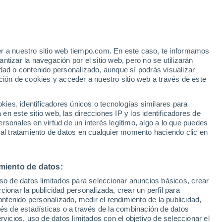
er a nuestro sitio web tiempo.com. En este caso, te informamos
tizar la navegación por el sitio web, pero no se utilizarán
dad o contenido personalizado, aunque sí podrás visualizar
ción de cookies y acceder a nuestro sitio web a través de este
es, identificadores únicos o tecnologías similares para
n este sitio web, las direcciones IP y los identificadores de
rsonales en virtud de un interés legítimo, algo a lo que puedes
 temperatura
Radar de lluvia
Satélites
Modelos
 al tratamiento de datos en cualquier momento haciendo clic en
miento de datos:
Lunes
Martes
Miércoles
Jueves
uso de datos limitados para seleccionar anuncios básicos, crear
10 Ago
11 Ago
12 Ago
13 Ago
ccionar la publicidad personalizada, crear un perfil para
ontenido personalizado, medir el rendimiento de la publicidad,
vés de estadísticas o a través de la combinación de datos
rvicios, uso de datos limitados con el objetivo de seleccionar el
90%
90%
90%
80%