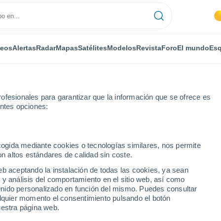
deos
Alertas
Radar
Mapas
Satélites
Modelos
Revista
Foro
El mundo
Esq
ofesionales para garantizar que la información que se ofrece es
entes opciones:
a Canyon
ecogida mediante cookies o tecnologías similares, nos permite
on altos estándares de calidad sin coste.
anyon - AZ
eb aceptando la instalación de todas las cookies, ya sean
 y análisis del comportamiento en el sitio web, así como
...
ntenido personalizado en función del mismo. Puedes consultar
alquier momento el consentimiento pulsando el botón
Por horas
uestra página web.
Lluvias débiles en las próximas
horas