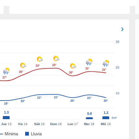
30
33°
33°
20
31°
31°
30°
30°
27°
10
21°
21°
21°
20°
20°
20°
18°
1.3
1.2
0.8
l/m²
Jue
13
Vie
14
Sáb
15
Dom
16
Lun
17
Mar
18
Mié
19
Mínima
Lluvia