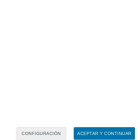
Calendario lunar
Lun
Mar
Mié
Jue
Vie
Sáb
Dom
7
8
9
10
11
12
13
14
15
16
17
18
19
20
CONFIGURACIÓN
ACEPTAR Y CONTINUAR