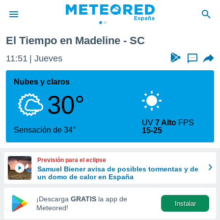
El Tiempo en Madeline - SC
privacidad
11:51
Jueves
...
o de
tiempo.com)
borado por
Nubes y claros
es para
30°
ue la
 que se
e calidad.
UV
7 Alto
FPS
eder a este
Sensación de 34°
15-25
ediante las
opciones:
Previsión para el eclipse
ookies y
Samuel Biener avisa de posibles tormentas y de
e forma
un domo de calor en España
d digital
¡Descarga
GRATIS
la app de
Instalar
ada, basada
Meteored!
mación