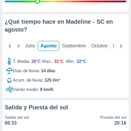
 seleccionar
o.
calización
precisa e
¿Qué tiempo hace en Madeline - SC en
ión mediante
agosto
?
, publicidad
yo
Junio
Julio
Agosto
Septiembre
Octubre
Noviemb
dos,
 publicidad
,
T. Media:
26°C
Max.:
31°C
Min:
22°C
ón de
Días de lluvia:
14
días
 desarrollo
s.
Acum. de lluvia:
125 l/m²
tros 1199
Viento medio:
8 km/h
ios
Salida y Puesta del sol
Salida del sol
Puesta del sol
06:33
20:16