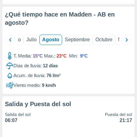
 seleccionar
o.
¿Qué tiempo hace en Madden - AB en
calización
precisa e
agosto
?
ión mediante
, publicidad
yo
Junio
Julio
Agosto
Septiembre
Octubre
Noviemb
dos,
T. Media:
15°C
Max.:
23°C
Min:
9°C
 publicidad
,
Días de lluvia:
12
días
ón de
 desarrollo
Acum. de lluvia:
76 l/m²
s.
Viento medio:
9 km/h
tros 1199
ios
Salida y Puesta del sol
Salida del sol
Puesta del sol
06:07
21:17