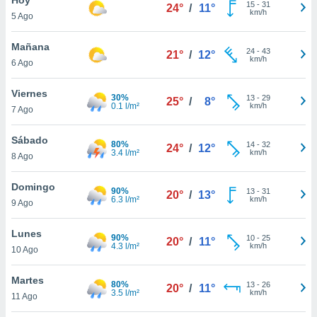
15
-
31
24°
/
11°
km/h
5 Ago
do en
 mismo.
sultar más
Mañana
24
-
43
21°
/
12°
 en nuestra
km/h
6 Ago
 Cookies
y
ualquier
Viernes
30%
13
-
29
25°
/
8°
0.1 l/m²
km/h
7 Ago
ento
 botón
ación de
Sábado
80%
14
-
32
24°
/
12°
kies
3.4 l/m²
km/h
8 Ago
 disponible
e nuestra
Domingo
90%
13
-
31
.
20°
/
13°
6.3 l/m²
km/h
9 Ago
IVAMENTE,
Lunes
90%
10
-
25
20°
/
11°
4.3 l/m²
km/h
10 Ago
as
 a cookies
Martes
80%
13
-
26
20°
/
11°
3.5 l/m²
km/h
 no aceptar
11 Ago
ón de