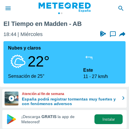
El Tiempo en Madden - AB
privacidad
18:44
Miércoles
...
o de
tiempo.com)
borado por
Nubes y claros
es para
22°
ue la
 que se
e calidad.
Este
eder a este
Sensación de 25°
11
27 km/h
ediante las
opciones:
Atención al fin de semana
ookies y
España podrá registrar tormentas muy fuertes y
e forma
con fenómenos adversos
d digital
¡Descarga
GRATIS
la app de
Instalar
ada, basada
Meteored!
mación