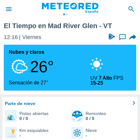
El Tiempo en Mad River Glen - VT
privacidad
12:16
Viernes
...
o de
tiempo.com)
borado por
Nubes y claros
es para
26°
ue la
 que se
e calidad.
UV
7 Alto
FPS
eder a este
Sensación de 27°
15-25
ediante las
opciones:
Parte de nieve
ookies y
e forma
Pistas abiertas
Remontes
0 / 0
0 / 5
d digital
ada, basada
Km esquiables
Nieve
-
-
mación