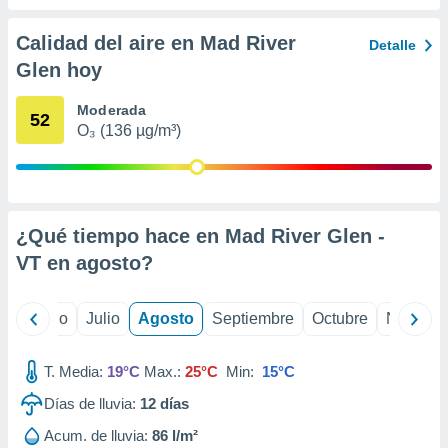
 seleccionar
o.
Calidad del aire en Mad River
Detalle
calización
Glen hoy
precisa e
ión mediante
Moderada
52
, publicidad
O₃ (136 µg/m³)
dos,
 publicidad
,
ón de
¿Qué tiempo hace en Mad River Glen -
 desarrollo
VT en
agosto
?
s.
tros 1199
ios
yo
Junio
Julio
Agosto
Septiembre
Octubre
Noviemb
T. Media:
19°C
Max.:
25°C
Min:
15°C
Días de lluvia:
12
días
Acum. de lluvia:
86 l/m²