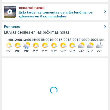
ediante
ecnologías
Tormentas fuertes
nos permite
Esta tarde las tormentas dejarán fenómenos
estra
adversos en 6 comunidades
ara seguir
e contenido
Por horas
stándares
ACEPTAR
Lluvias débiles en las próximas horas
sin coste.
Y
:00
11:00
12:00
13:00
14:00
15:00
16:00
17:00
18:00
19:00
20:00
21:00
22:
CONTINUAR
 botón
continuar",
der a la
3°
25°
26°
26°
27°
27°
27°
26°
26°
24°
23°
22°
21
CONFIGURACIÓN
ndo la
 de todas
, ya sean
de nuestros
 nos
 y análisis
tamiento en
b, así como
un perfil
para
ublicidad y