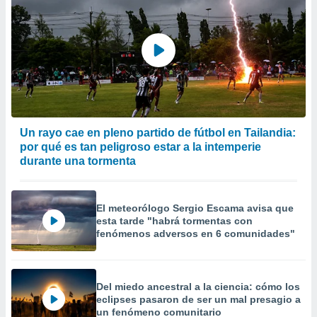
Un rayo cae en pleno partido de fútbol en Tailandia:
por qué es tan peligroso estar a la intemperie
durante una tormenta
El meteorólogo Sergio Escama avisa que
esta tarde "habrá tormentas con
fenómenos adversos en 6 comunidades"
Del miedo ancestral a la ciencia: cómo los
eclipses pasaron de ser un mal presagio a
un fenómeno comunitario