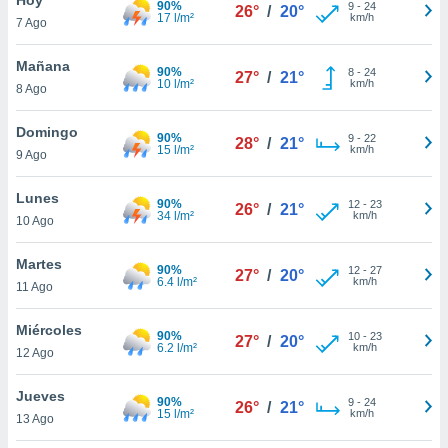
90%
9
-
24
26°
/
20°
17 l/m²
km/h
7 Ago
do en
 mismo.
sultar más
Mañana
90%
8
-
24
27°
/
21°
 en nuestra
10 l/m²
km/h
8 Ago
 Cookies
y
ualquier
Domingo
90%
9
-
22
28°
/
21°
15 l/m²
km/h
9 Ago
ento
 botón
ación de
Lunes
90%
12
-
23
26°
/
21°
kies
34 l/m²
km/h
10 Ago
 disponible
e nuestra
Martes
90%
12
-
27
.
27°
/
20°
6.4 l/m²
km/h
11 Ago
IVAMENTE,
Miércoles
90%
10
-
23
27°
/
20°
6.2 l/m²
km/h
12 Ago
as
 a cookies
Jueves
90%
9
-
24
26°
/
21°
15 l/m²
km/h
 no aceptar
13 Ago
ón de