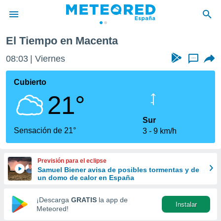
El Tiempo en Macenta
privacidad
08:03
Viernes
...
o de
tiempo.com)
borado por
Cubierto
es para
21°
ue la
 que se
e calidad.
Sur
eder a este
Sensación de 21°
3
9 km/h
ediante las
opciones:
Previsión para el eclipse
ookies y
Samuel Biener avisa de posibles tormentas y de
e forma
un domo de calor en España
d digital
¡Descarga
GRATIS
la app de
Instalar
ada, basada
Meteored!
mación