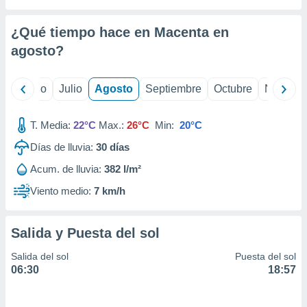
 seleccionar
o.
¿Qué tiempo hace en Macenta en
calización
precisa e
agosto
?
ión mediante
, publicidad
yo
Junio
Julio
Agosto
Septiembre
Octubre
Noviemb
dos,
T. Media:
22°C
Max.:
26°C
Min:
20°C
 publicidad
,
Días de lluvia:
30
días
ón de
 desarrollo
Acum. de lluvia:
382 l/m²
s.
Viento medio:
7 km/h
tros 1199
ios
Salida y Puesta del sol
Salida del sol
Puesta del sol
06:30
18:57