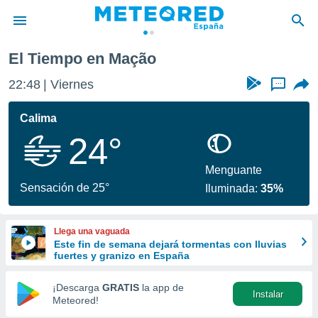
El Tiempo en Mação
privacidad
22:48
Viernes
...
o de
tiempo.com)
borado por
Calima
es para
24°
ue la
 que se
e calidad.
Menguante
eder a este
Sensación de 25°
Iluminada:
35%
ediante las
opciones:
Llega una vaguada
ookies y
Este fin de semana dejará tormentas con lluvias
e forma
fuertes y granizo en España
d digital
¡Descarga
GRATIS
la app de
Instalar
ada, basada
Meteored!
mación