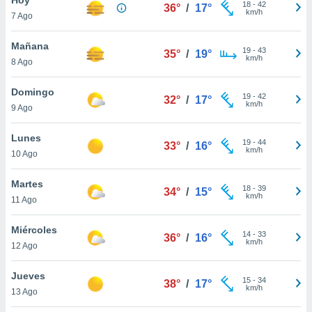
18
-
42
36°
/
17°
km/h
7 Ago
do en
 mismo.
sultar más
Mañana
19
-
43
35°
/
19°
 en nuestra
km/h
8 Ago
 Cookies
y
ualquier
Domingo
19
-
42
32°
/
17°
km/h
9 Ago
ento
 botón
ación de
Lunes
19
-
44
33°
/
16°
kies
km/h
10 Ago
 disponible
e nuestra
Martes
18
-
39
.
34°
/
15°
km/h
11 Ago
IVAMENTE,
Miércoles
14
-
33
36°
/
16°
km/h
12 Ago
as
 a cookies
Jueves
15
-
34
38°
/
17°
km/h
 no aceptar
13 Ago
ón de