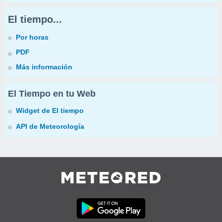
El tiempo...
Por horas
PDF
Más información
El Tiempo en tu Web
Widget de El tiempo
API de Meteorología