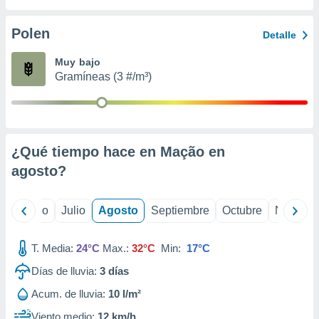
 seleccionar
o.
Polen
Detalle
calización
precisa e
Muy bajo
ión mediante
Gramíneas (3 #/m³)
, publicidad
dos,
 publicidad
,
¿Qué tiempo hace en Mação en
ón de
agosto
?
 desarrollo
s.
tros 1199
yo
Junio
Julio
Agosto
Septiembre
Octubre
Noviemb
ios
T. Media:
24°C
Max.:
32°C
Min:
17°C
Días de lluvia:
3
días
Acum. de lluvia:
10 l/m²
Viento medio:
12 km/h