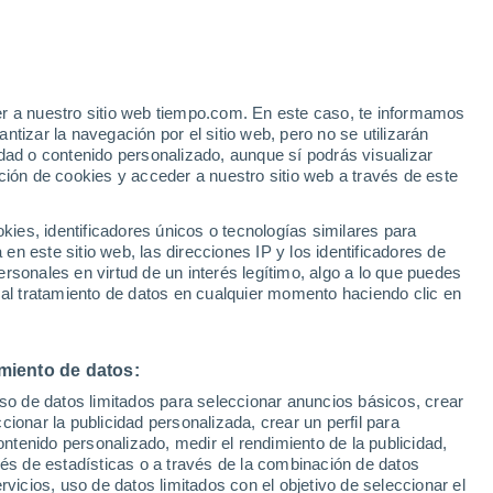
e
er a nuestro sitio web tiempo.com. En este caso, te informamos
:
39%
tizar la navegación por el sitio web, pero no se utilizarán
dad o contenido personalizado, aunque sí podrás visualizar
ción de cookies y acceder a nuestro sitio web a través de este
 de
es, identificadores únicos o tecnologías similares para
n este sitio web, las direcciones IP y los identificadores de
rsonales en virtud de un interés legítimo, algo a lo que puedes
e nubosidad
Radar de lluvia
Satélites
Modelos
 al tratamiento de datos en cualquier momento haciendo clic en
miento de datos:
Lunes
Martes
Miércoles
Jueves
uso de datos limitados para seleccionar anuncios básicos, crear
10 Ago
11 Ago
12 Ago
13 Ago
ccionar la publicidad personalizada, crear un perfil para
ontenido personalizado, medir el rendimiento de la publicidad,
vés de estadísticas o a través de la combinación de datos
rvicios, uso de datos limitados con el objetivo de seleccionar el
70%