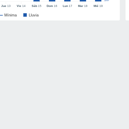
l/m²
Jue
13
Vie
14
Sáb
15
Dom
16
Lun
17
Mar
18
Mié
19
Mínima
Lluvia