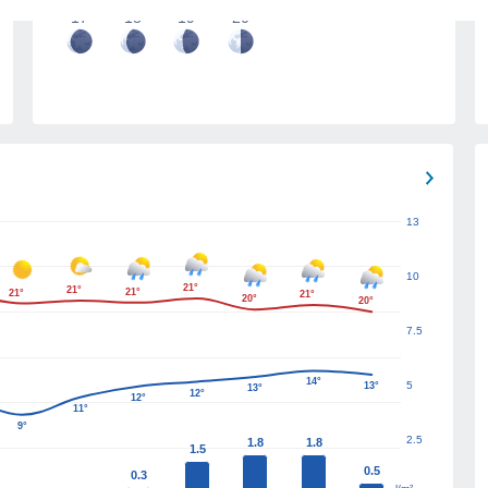
17
18
19
20
13
10
21°
21°
21°
21°
21°
20°
20°
7.5
14°
5
13°
13°
12°
12°
11°
9°
2.5
1.8
1.8
1.5
0.5
0.3