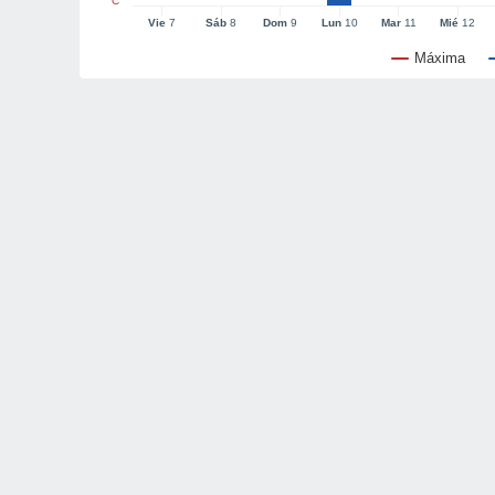
°C
Vie
7
Sáb
8
Dom
9
Lun
10
Mar
11
Mié
12
Máxima