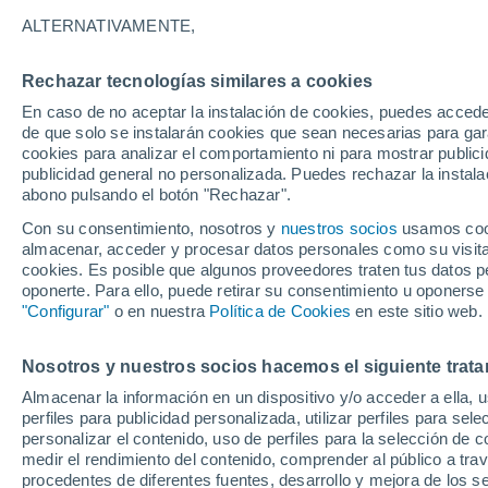
16°
ALTERNATIVAMENTE,
Rechazar tecnologías similares a cookies
Menguant
En caso de no aceptar la instalación de cookies, puedes acced
Iluminada
Sensación de 16°
de que solo se instalarán cookies que sean necesarias para garan
cookies para analizar el comportamiento ni para mostrar publici
publicidad general no personalizada. Puedes rechazar la instala
abono pulsando el botón "Rechazar".
Previsión para el eclipse
Samuel Biener avisa de posibles tormentas y
Con su consentimiento, nosotros y
nuestros socios
usamos cooki
un domo de calor en España
almacenar, acceder y procesar datos personales como su visita e
cookies. Es posible que algunos proveedores traten tus datos pe
El Tiempo 1 - 7 días
Por horas
Actualidad
Mapa d
oponerte. Para ello, puede retirar su consentimiento u oponerse
"Configurar"
o en nuestra
Política de Cookies
en este sitio web.
Nosotros y nuestros socios hacemos el siguiente trata
Mañana
Domingo
Hoy
Almacenar la información en un dispositivo y/o acceder a ella, 
8 Ago
9 Ago
7 Ago
perfiles para publicidad personalizada, utilizar perfiles para sele
personalizar el contenido, uso de perfiles para la selección de c
medir el rendimiento del contenido, comprender al público a tra
procedentes de diferentes fuentes, desarrollo y mejora de los se