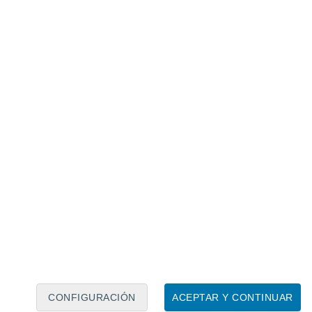
Calendario lunar
Lun
Mar
Mié
Jue
Vie
Sáb
Dom
7
8
9
10
11
12
13
14
15
16
CONFIGURACIÓN
ACEPTAR Y CONTINUAR