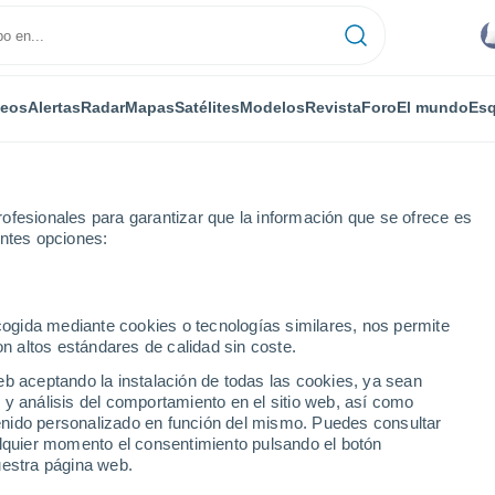
deos
Alertas
Radar
Mapas
Satélites
Modelos
Revista
Foro
El mundo
Esq
ofesionales para garantizar que la información que se ofrece es
entes opciones:
ecogida mediante cookies o tecnologías similares, nos permite
on altos estándares de calidad sin coste.
 - QLD
eb aceptando la instalación de todas las cookies, ya sean
 y análisis del comportamiento en el sitio web, así como
...
ntenido personalizado en función del mismo. Puedes consultar
alquier momento el consentimiento pulsando el botón
Por horas
uestra página web.
Cielos nubosos en las próximas
horas