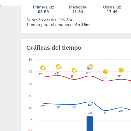
Primera luz
Mediodía
Última luz
05:59
11:54
17:49
Duración del día
11h 3m
Tiempo para el amanecer
4h 39m
Gráficas del tiempo
30
25
23°
23°
23°
22°
22°
21°
20
15
13°
12°
12°
12°
10
10°
2.8
9°
5