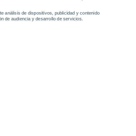
2.8 l/m²
23°
/
13°
21°
/
9°
22°
/
10°
21°
/
9°
e análisis de dispositivos, publicidad y contenido
n de audiencia y desarrollo de servicios.
-
46
km/h
11
-
22
km/h
13
-
27
km/h
9
-
19
km/h
de agosto
o
Suroeste
0 Bajo
5
-
9 km/h
FPS:
no
Suroeste
0 Bajo
7
-
13 km/h
FPS:
no
Suroeste
0 Bajo
9
-
15 km/h
FPS:
no
uboso
Sur
0 Bajo
7
-
14 km/h
FPS:
no