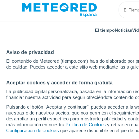
El tiempo
Noticias
Ví
Aviso de privacidad
El contenido de Meteored (tiempo.com) ha sido elaborado por pr
de calidad. Puedes acceder a este sitio web mediante las sigui
Aceptar cookies y acceder de forma gratuita
Inicio
Australia
Queensland
Maaroom
La publicidad digital personalizada, basada en la información r
financiar nuestra actividad para seguir ofreciéndote contenido c
El Tiempo en Maaroom
Pulsando el botón "Aceptar y continuar", puedes acceder a la w
nuestras o de nuestros socios, que nos permiten el seguimiento
01:19
Viernes
desarrollar un perfil específico para mostrarte publicidad y co
más información en nuestra
Política de Cookies
y retirar en cu
Configuración de cookies
que aparece disponible en el pie de n
Cielo despejado