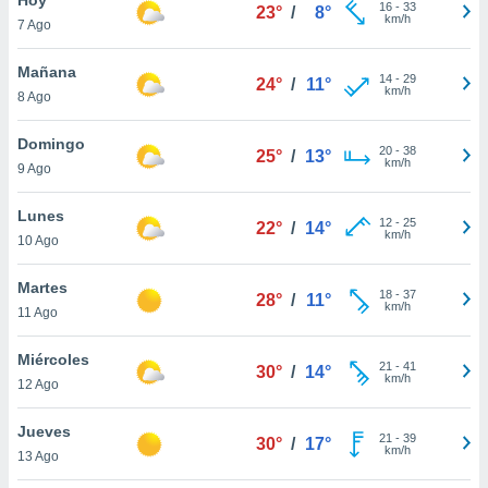
16
-
33
23°
/
8°
km/h
7 Ago
do en
 mismo.
sultar más
Mañana
14
-
29
24°
/
11°
 en nuestra
km/h
8 Ago
 Cookies
y
ualquier
Domingo
20
-
38
25°
/
13°
km/h
9 Ago
ento
 botón
ación de
Lunes
12
-
25
22°
/
14°
kies
km/h
10 Ago
 disponible
e nuestra
Martes
18
-
37
.
28°
/
11°
km/h
11 Ago
IVAMENTE,
Miércoles
21
-
41
30°
/
14°
km/h
12 Ago
as
 a cookies
Jueves
21
-
39
30°
/
17°
km/h
 no aceptar
13 Ago
ón de