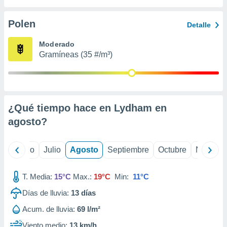
 seleccionar
o.
Polen
Detalle
calización
precisa e
Moderado
ión mediante
Gramíneas (35 #/m³)
, publicidad
dos,
 publicidad
,
¿Qué tiempo hace en Lydham en
ón de
agosto
?
 desarrollo
s.
tros 1199
yo
Junio
Julio
Agosto
Septiembre
Octubre
Noviemb
ios
T. Media:
15°C
Max.:
19°C
Min:
11°C
Días de lluvia:
13
días
Acum. de lluvia:
69 l/m²
Viento medio:
13 km/h