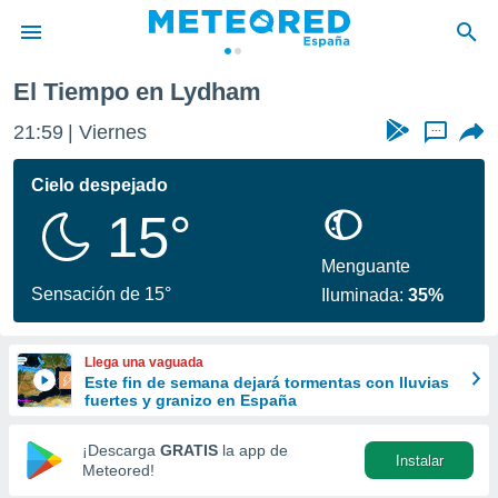
El Tiempo en Lydham
privacidad
21:59
Viernes
...
o de
tiempo.com)
borado por
Cielo despejado
es para
15°
ue la
 que se
e calidad.
Menguante
eder a este
Sensación de 15°
Iluminada:
35%
ediante las
opciones:
Llega una vaguada
ookies y
Este fin de semana dejará tormentas con lluvias
e forma
fuertes y granizo en España
d digital
¡Descarga
GRATIS
la app de
Instalar
ada, basada
Meteored!
mación