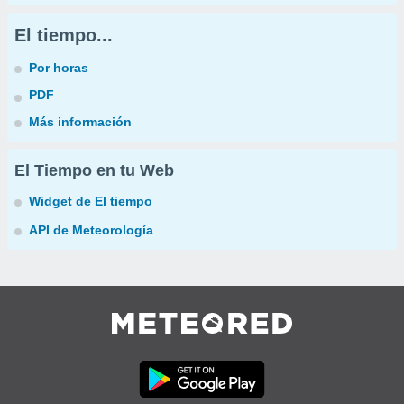
El tiempo...
Por horas
PDF
Más información
El Tiempo en tu Web
Widget de El tiempo
API de Meteorología