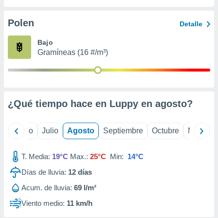
 seleccionar
o.
Polen
Detalle
calización
precisa e
Bajo
ión mediante
Gramíneas (16 #/m³)
, publicidad
dos,
 publicidad
,
¿Qué tiempo hace en Luppy en
agosto
?
ón de
 desarrollo
s.
yo
Junio
Julio
Agosto
Septiembre
Octubre
Noviemb
tros 1199
ios
T. Media:
19°C
Max.:
25°C
Min:
14°C
Días de lluvia:
12
días
Acum. de lluvia:
69 l/m²
Viento medio:
11 km/h