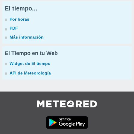
El tiempo...
Por horas
PDF
Más información
El Tiempo en tu Web
Widget de El tiempo
API de Meteorología