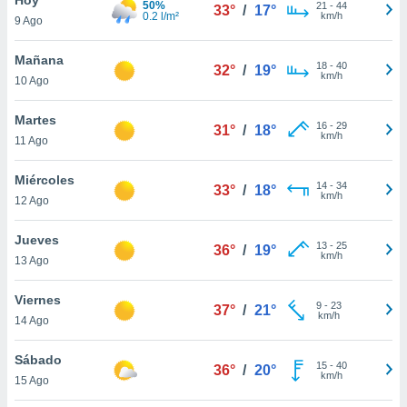
50%
21
-
44
33°
/
17°
0.2 l/m²
km/h
9 Ago
do en
 mismo.
sultar más
Mañana
18
-
40
32°
/
19°
 en nuestra
km/h
10 Ago
 Cookies
y
ualquier
Martes
16
-
29
31°
/
18°
km/h
11 Ago
ento
 botón
ación de
Miércoles
14
-
34
33°
/
18°
kies
km/h
12 Ago
 disponible
e nuestra
Jueves
13
-
25
.
36°
/
19°
km/h
13 Ago
IVAMENTE,
Viernes
9
-
23
37°
/
21°
km/h
14 Ago
as
 a cookies
Sábado
15
-
40
36°
/
20°
km/h
 no aceptar
15 Ago
ón de