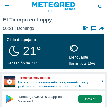
El Tiempo en Luppy
privacidad
00:21
Domingo
...
o de
tiempo.com)
borado por
Cielo despejado
es para
21°
ue la
 que se
e calidad.
Menguante
eder a este
Sensación de 21°
Iluminada:
15%
ediante las
opciones:
Tormentas muy fuertes
ookies y
Dejarán lluvias muy intensas, reventones y
e forma
pedrisco en las comunidades del norte
d digital
¡Descarga
GRATIS
la app de
Instalar
ada, basada
Meteored!
mación