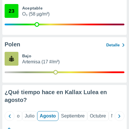
 seleccionar
o.
Aceptable
23
O₃ (58 µg/m³)
calización
precisa e
ión mediante
, publicidad
Polen
Detalle
dos,
 publicidad
Bajo
,
Artemisa (17 #/m³)
ón de
 desarrollo
s.
tros 1199
ios
¿Qué tiempo hace en Kallax Lulea en
agosto
?
yo
Junio
Julio
Agosto
Septiembre
Octubre
Noviemb