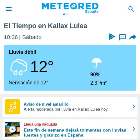
El Tiempo en Kallax Lulea
privacidad
10:36
Sábado
...
o de
tiempo.com)
borado por
Lluvia débil
es para
12°
ue la
 que se
e calidad.
90%
eder a este
Sensación de 12°
2.3 l/m²
ediante las
opciones:
ookies y
Aviso de nivel amarillo
Alerta moderada por lluvia en Kallax Lulea hoy
e forma
d digital
Llega una vaguada
ada, basada
Este fin de semana dejará tormentas con lluvias
fuertes y granizo en España
mación