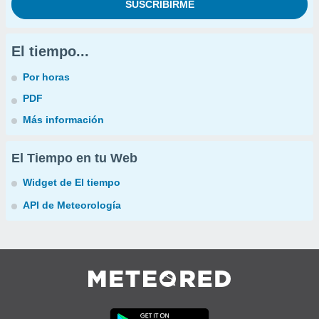
El tiempo...
Por horas
PDF
Más información
El Tiempo en tu Web
Widget de El tiempo
API de Meteorología