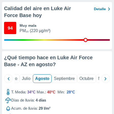
 seleccionar
o.
Calidad del aire en Luke Air
Detalle
calización
Force Base hoy
precisa e
ión mediante
Muy mala
94
PM₁₀ (220 µg/m³)
, publicidad
dos,
 publicidad
,
ón de
¿Qué tiempo hace en Luke Air Force
 desarrollo
Base - AZ en
agosto
?
s.
tros 1199
yo
Junio
Julio
Agosto
Septiembre
Octubre
Noviemb
ios
T. Media:
34°C
Max.:
40°C
Min:
28°C
Días de lluvia:
4
días
Acum. de lluvia:
29 l/m²