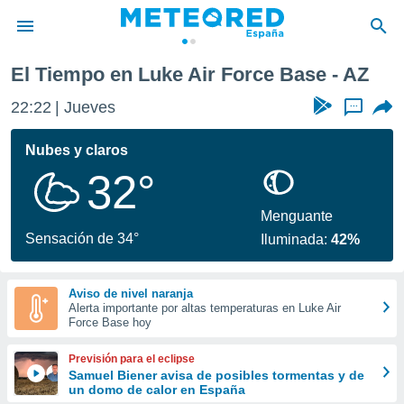
ase
El Tiempo en Luke Air Force Base - AZ
privacidad
22:22
Jueves
...
o de
tiempo.com)
borado por
Nubes y claros
es para
32°
ue la
 que se
e calidad.
Menguante
eder a este
Sensación de 34°
Iluminada:
42%
ediante las
opciones:
Aviso de nivel naranja
ookies y
Alerta importante por altas temperaturas en Luke Air
e forma
Force Base hoy
d digital
Previsión para el eclipse
ada, basada
Samuel Biener avisa de posibles tormentas y de
un domo de calor en España
mación