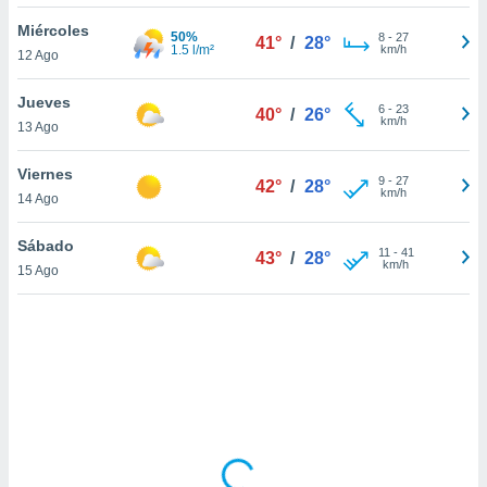
uedes
uestro sitio
Miércoles
50%
8
-
27
41°
/
28°
.com. En
1.5 l/m²
km/h
12 Ago
te
 de que
Jueves
talarán
6
-
23
40°
/
26°
km/h
13 Ago
e sean
para
a
Viernes
9
-
27
42°
/
28°
por el sitio
km/h
14 Ago
o se
cookies para
Sábado
11
-
41
43°
/
28°
km/h
15 Ago
nto ni para
licidad o
ado, aunque
sualizar
general no
ada. Puedes
 instalación
y acceder a
io web a
ste abono