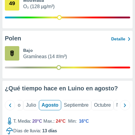
Moderada
 seleccionar
49
o.
O₃ (128 µg/m³)
calización
precisa e
ión mediante
Polen
, publicidad
Detalle
dos,
Bajo
 publicidad
Gramíneas (14 #/m³)
,
ón de
 desarrollo
s.
¿Qué tiempo hace en Luino en
agosto
?
tros 1199
ios
yo
Junio
Julio
Agosto
Septiembre
Octubre
Noviemb
T. Media:
20°C
Max.:
24°C
Min:
16°C
Días de lluvia:
13
días