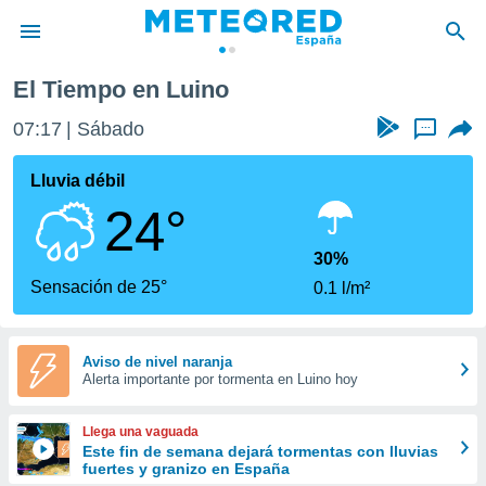
El Tiempo en Luino
privacidad
07:17
Sábado
...
o de
tiempo.com)
borado por
Lluvia débil
es para
24°
ue la
 que se
e calidad.
30%
eder a este
Sensación de 25°
0.1 l/m²
ediante las
opciones:
ookies y
Aviso de nivel naranja
Alerta importante por tormenta en Luino hoy
e forma
d digital
Llega una vaguada
ada, basada
Este fin de semana dejará tormentas con lluvias
fuertes y granizo en España
mación