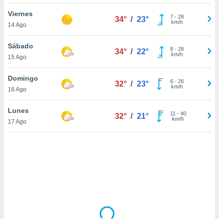
uedes
uestro sitio
Viernes
7
-
28
34°
/
23°
.com. En
km/h
14 Ago
te
 de que
Sábado
talarán
8
-
28
34°
/
22°
km/h
15 Ago
e sean
para
a
Domingo
6
-
26
32°
/
23°
por el sitio
km/h
16 Ago
o se
cookies para
Lunes
11
-
40
32°
/
21°
km/h
17 Ago
nto ni para
licidad o
ado, aunque
sualizar
general no
ada. Puedes
 instalación
y acceder a
io web a
ste abono