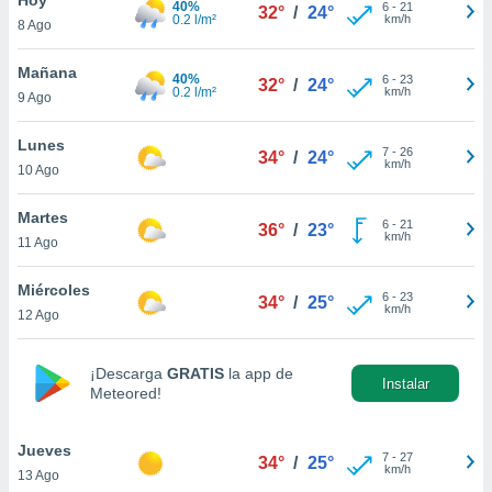
40%
6
-
21
32°
/
24°
0.2 l/m²
km/h
8 Ago
do en
 mismo.
sultar más
Mañana
40%
6
-
23
32°
/
24°
 en nuestra
0.2 l/m²
km/h
9 Ago
 Cookies
y
ualquier
Lunes
7
-
26
34°
/
24°
km/h
10 Ago
ento
 botón
ación de
Martes
6
-
21
36°
/
23°
kies
km/h
11 Ago
 disponible
e nuestra
Miércoles
6
-
23
.
34°
/
25°
km/h
12 Ago
IVAMENTE,
¡Descarga
GRATIS
la app de
Instalar
Meteored!
as
 a cookies
Jueves
 no aceptar
7
-
27
34°
/
25°
km/h
13 Ago
ón de