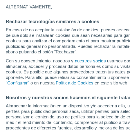
19°
ALTERNATIVAMENTE,
Rechazar tecnologías similares a cookies
Menguant
En caso de no aceptar la instalación de cookies, puedes acced
Iluminada
Sensación de 19°
de que solo se instalarán cookies que sean necesarias para garan
cookies para analizar el comportamiento ni para mostrar publici
publicidad general no personalizada. Puedes rechazar la instala
abono pulsando el botón "Rechazar".
Llega una vaguada
Este fin de semana dejará tormentas con lluv
Con su consentimiento, nosotros y
nuestros socios
usamos cooki
fuertes y granizo en España
almacenar, acceder y procesar datos personales como su visita e
cookies. Es posible que algunos proveedores traten tus datos pe
El Tiempo 1 - 7 días
Por horas
Actualidad
Mapa d
oponerte. Para ello, puede retirar su consentimiento u oponerse
"Configurar"
o en nuestra
Política de Cookies
en este sitio web.
Nosotros y nuestros socios hacemos el siguiente trata
Mañana
Lunes
Hoy
Almacenar la información en un dispositivo y/o acceder a ella, 
9 Ago
10 Ago
8 Ago
perfiles para publicidad personalizada, utilizar perfiles para sele
personalizar el contenido, uso de perfiles para la selección de c
medir el rendimiento del contenido, comprender al público a tra
procedentes de diferentes fuentes, desarrollo y mejora de los se
70%
40%