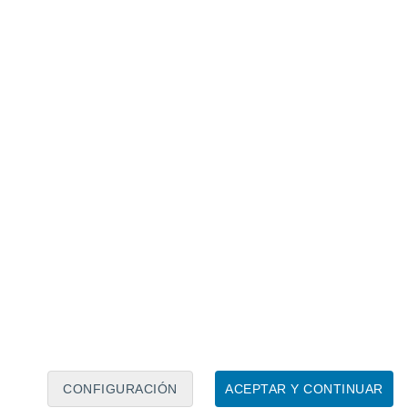
Calendario lunar
Lun
Mar
Mié
Jue
Vie
Sáb
Dom
8
9
10
11
12
13
14
15
16
17
18
19
20
21
CONFIGURACIÓN
ACEPTAR Y CONTINUAR