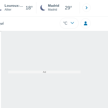
Louroux-Bourbonnais
Madrid
Barcelona
18°
29°
Allier
Madrid
Barcelona
°C
uí