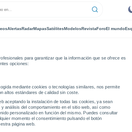
deos
Alertas
Radar
Mapas
Satélites
Modelos
Revista
Foro
El mundo
Esq
ofesionales para garantizar que la información que se ofrece es
entes opciones:
Louroux-Bourbonnais
ecogida mediante cookies o tecnologías similares, nos permite
on altos estándares de calidad sin coste.
-Bourbonnais
eb aceptando la instalación de todas las cookies, ya sean
 y análisis del comportamiento en el sitio web, así como
...
ntenido personalizado en función del mismo. Puedes consultar
alquier momento el consentimiento pulsando el botón
Por horas
uestra página web.
Intervalos nubosos en las
próximas horas