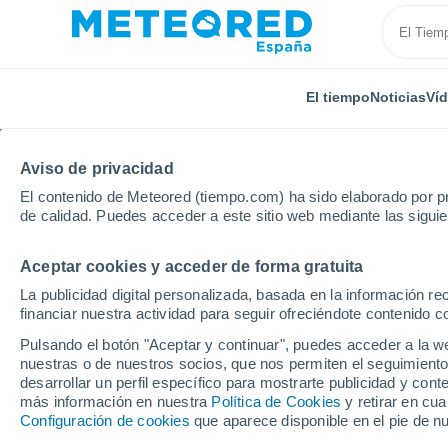
El tiempo
Noticias
Ví
Aviso de privacidad
El contenido de Meteored (tiempo.com) ha sido elaborado por pr
de calidad. Puedes acceder a este sitio web mediante las sigui
Aceptar cookies y acceder de forma gratuita
Inicio
Francia
Auvernia-Ródano-Alpes
Allier
La publicidad digital personalizada, basada en la información r
financiar nuestra actividad para seguir ofreciéndote contenido c
El Tiempo en Louroux
Pulsando el botón "Aceptar y continuar", puedes acceder a la w
nuestras o de nuestros socios, que nos permiten el seguimiento
02:20
Sábado
desarrollar un perfil específico para mostrarte publicidad y co
más información en nuestra
Política de Cookies
y retirar en cu
Configuración de cookies
que aparece disponible en el pie de n
Cielo despejado