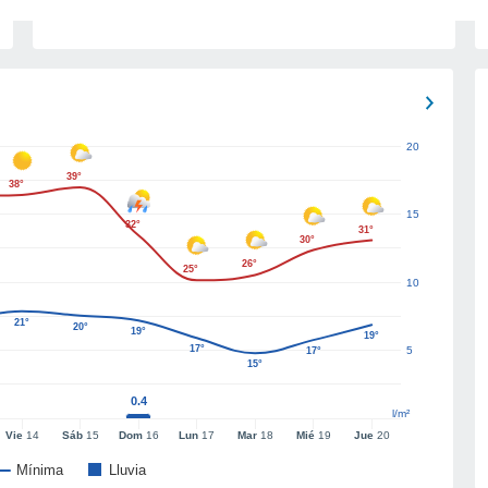
20
39°
38°
15
32°
31°
30°
26°
25°
10
21°
20°
19°
19°
17°
5
17°
15°
0.4
l/m²
Vie
14
Sáb
15
Dom
16
Lun
17
Mar
18
Mié
19
Jue
20
Mínima
Lluvia