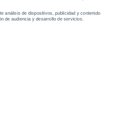
34°
/
19°
36°
/
20°
38°
/
20°
38°
/
21°
e análisis de dispositivos, publicidad y contenido
n de audiencia y desarrollo de servicios.
-
33
km/h
10
-
24
km/h
9
-
27
km/h
11
-
29
km/h
oy
, 8 de agosto
Noreste
0 Bajo
10
-
19 km/h
FPS:
no
Noreste
0 Bajo
7
-
16 km/h
FPS:
no
Este
0 Bajo
6
-
11 km/h
FPS:
no
Este
0 Bajo
9
-
16 km/h
FPS:
no