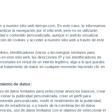
e
er a nuestro sitio web tiempo.com. En este caso, te informamos
:
24%
tizar la navegación por el sitio web, pero no se utilizarán
dad o contenido personalizado, aunque sí podrás visualizar
ción de cookies y acceder a nuestro sitio web a través de este
ias
es, identificadores únicos o tecnologías similares para
n este sitio web, las direcciones IP y los identificadores de
rsonales en virtud de un interés legítimo, algo a lo que puedes
e nubosidad
Radar de lluvia
Satélites
Modelos
 al tratamiento de datos en cualquier momento haciendo clic en
miento de datos:
Martes
Miércoles
Jueves
Viernes
uso de datos limitados para seleccionar anuncios básicos, crear
11 Ago
12 Ago
13 Ago
14 Ago
ccionar la publicidad personalizada, crear un perfil para
ontenido personalizado, medir el rendimiento de la publicidad,
vés de estadísticas o a través de la combinación de datos
rvicios, uso de datos limitados con el objetivo de seleccionar el