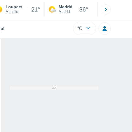
Loupershouse
Madrid
Barcelona
21°
36°
Moselle
Madrid
Barcelona
°C
uí