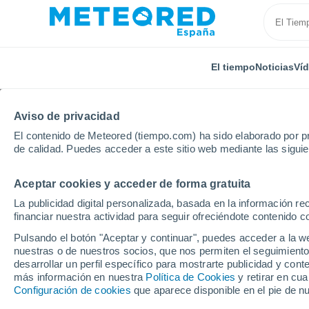
El tiempo
Noticias
Ví
Aviso de privacidad
El contenido de Meteored (tiempo.com) ha sido elaborado por pr
de calidad. Puedes acceder a este sitio web mediante las sigui
Aceptar cookies y acceder de forma gratuita
Inicio
Francia
Gran Este
Mosela
Loupersho
La publicidad digital personalizada, basada en la información r
financiar nuestra actividad para seguir ofreciéndote contenido c
El Tiempo en Loupers
Pulsando el botón "Aceptar y continuar", puedes acceder a la w
nuestras o de nuestros socios, que nos permiten el seguimiento
20:01
Jueves
desarrollar un perfil específico para mostrarte publicidad y co
más información en nuestra
Política de Cookies
y retirar en cu
Configuración de cookies
que aparece disponible en el pie de n
Soleado