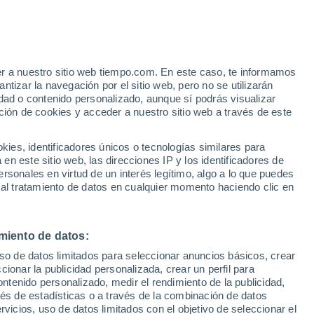
er a nuestro sitio web tiempo.com. En este caso, te informamos
/h
tizar la navegación por el sitio web, pero no se utilizarán
dad o contenido personalizado, aunque sí podrás visualizar
ción de cookies y acceder a nuestro sitio web a través de este
 de
es, identificadores únicos o tecnologías similares para
n este sitio web, las direcciones IP y los identificadores de
rsonales en virtud de un interés legítimo, algo a lo que puedes
 temperatura
Radar de lluvia
Satélites
Modelos
 al tratamiento de datos en cualquier momento haciendo clic en
miento de datos:
omingo
Lunes
Martes
Miércoles
uso de datos limitados para seleccionar anuncios básicos, crear
9 Ago
10 Ago
11 Ago
12 Ago
ccionar la publicidad personalizada, crear un perfil para
ontenido personalizado, medir el rendimiento de la publicidad,
vés de estadísticas o a través de la combinación de datos
rvicios, uso de datos limitados con el objetivo de seleccionar el