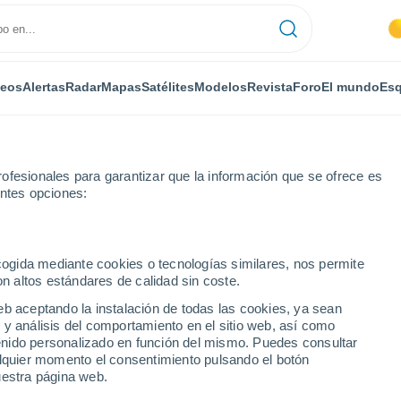
deos
Alertas
Radar
Mapas
Satélites
Modelos
Revista
Foro
El mundo
Esq
ofesionales para garantizar que la información que se ofrece es
entes opciones:
use
ecogida mediante cookies o tecnologías similares, nos permite
on altos estándares de calidad sin coste.
house
eb aceptando la instalación de todas las cookies, ya sean
 y análisis del comportamiento en el sitio web, así como
...
ntenido personalizado en función del mismo. Puedes consultar
alquier momento el consentimiento pulsando el botón
Por horas
uestra página web.
Cielos despejados en las
próximas horas