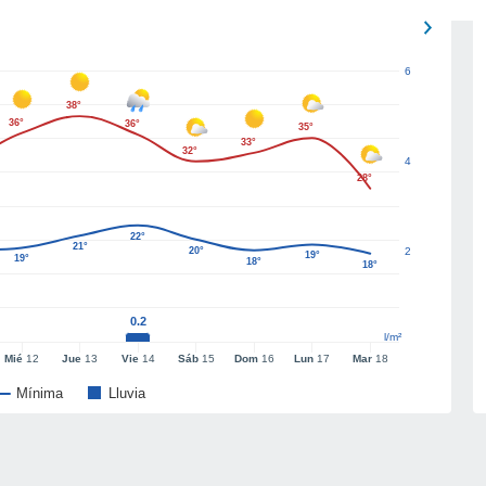
6
38°
36°
36°
35°
33°
32°
4
28°
22°
21°
20°
2
19°
19°
18°
18°
0.2
l/m²
Mié
12
Jue
13
Vie
14
Sáb
15
Dom
16
Lun
17
Mar
18
Mínima
Lluvia