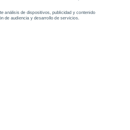
31°
/
17°
32°
/
18°
32°
/
18°
36°
/
19°
e análisis de dispositivos, publicidad y contenido
n de audiencia y desarrollo de servicios.
-
39
km/h
16
-
36
km/h
14
-
27
km/h
12
-
28
km/h
e agosto
Noroeste
3 Medio
17
-
39 km/h
FPS:
6-10
Noroeste
1 Bajo
17
-
37 km/h
FPS:
no
Noroeste
1 Bajo
16
-
36 km/h
FPS:
no
Noroeste
0 Bajo
13
-
32 km/h
FPS:
no