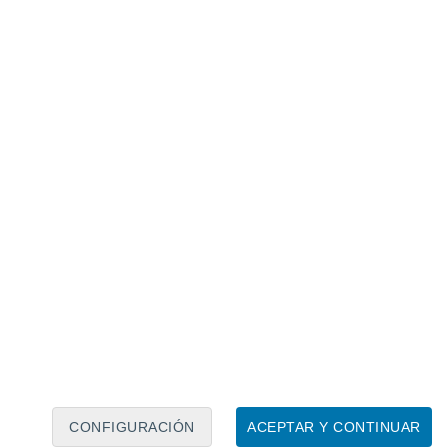
Calendario lunar
Lun
Mar
Mié
Jue
Vie
Sáb
Dom
6
7
8
9
10
11
12
13
14
15
16
17
18
19
CONFIGURACIÓN
ACEPTAR Y CONTINUAR