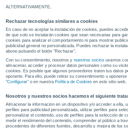
22°
ALTERNATIVAMENTE,
Rechazar tecnologías similares a cookies
Noroeste
En caso de no aceptar la instalación de cookies, puedes acced
Sensación de 25°
13
-
32 km
de que solo se instalarán cookies que sean necesarias para garan
cookies para analizar el comportamiento ni para mostrar publici
publicidad general no personalizada. Puedes rechazar la instala
abono pulsando el botón "Rechazar".
Previsión para el eclipse
Samuel Biener avisa de posibles tormentas y
Con su consentimiento, nosotros y
nuestros socios
usamos cooki
un domo de calor en España
almacenar, acceder y procesar datos personales como su visita e
cookies. Es posible que algunos proveedores traten tus datos pe
El Tiempo 1 - 7 días
Por horas
Actualidad
Mapa de
oponerte. Para ello, puede retirar su consentimiento u oponerse
"Configurar"
o en nuestra
Política de Cookies
en este sitio web.
Nosotros y nuestros socios hacemos el siguiente trata
Mañana
Sábado
D
Hoy
Almacenar la información en un dispositivo y/o acceder a ella, 
7 Ago
8 Ago
6 Ago
perfiles para publicidad personalizada, utilizar perfiles para sele
personalizar el contenido, uso de perfiles para la selección de c
medir el rendimiento del contenido, comprender al público a tra
procedentes de diferentes fuentes, desarrollo y mejora de los se