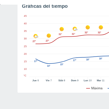
Gráficas del tiempo
45
40
35
32°
32°
31°
31°
30
27°
27°
25
20
18°
18°
17°
15
17°
15°
14°
10
°C
Jue
6
Vie
7
Sáb
8
Dom
9
Lun
10
Mar
11
Máxima