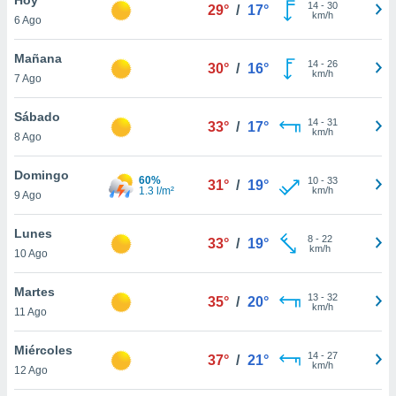
14
-
30
29°
/
17°
km/h
6 Ago
do en
 mismo.
sultar más
Mañana
14
-
26
30°
/
16°
 en nuestra
km/h
7 Ago
 Cookies
y
ualquier
Sábado
14
-
31
33°
/
17°
km/h
8 Ago
ento
 botón
ación de
Domingo
60%
10
-
33
31°
/
19°
kies
1.3 l/m²
km/h
9 Ago
 disponible
e nuestra
Lunes
8
-
22
.
33°
/
19°
km/h
10 Ago
IVAMENTE,
Martes
13
-
32
35°
/
20°
km/h
11 Ago
as
 a cookies
Miércoles
14
-
27
37°
/
21°
km/h
 no aceptar
12 Ago
ón de