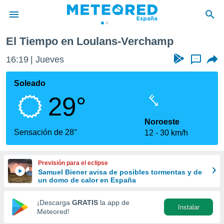
ulans-Verchamp
El Tiempo en Loulans-Verchamp
privacidad
16:19
Jueves
...
o de
tiempo.com)
borado por
Soleado
es para
29°
ue la
 que se
e calidad.
Noroeste
eder a este
Sensación de 28°
12
30 km/h
ediante las
opciones:
Previsión para el eclipse
ookies y
Samuel Biener avisa de posibles tormentas y de
e forma
un domo de calor en España
d digital
¡Descarga
GRATIS
la app de
Instalar
ada, basada
Meteored!
mación