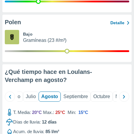
 seleccionar
o.
calización
precisa e
Polen
Detalle
ión mediante
Bajo
, publicidad
Gramíneas (23 #/m³)
dos,
 publicidad
,
ón de
¿Qué tiempo hace en Loulans-
 desarrollo
s.
Verchamp en
agosto
?
tros 1199
ios
yo
Junio
Julio
Agosto
Septiembre
Octubre
Noviemb
T. Media:
20°C
Max.:
25°C
Min:
15°C
Días de lluvia:
12
días
Acum. de lluvia:
85 l/m²