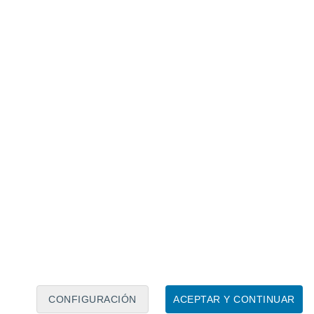
Calendario lunar
Lun
Mar
Mié
Jue
Vie
Sáb
Dom
7
8
9
10
11
12
13
14
15
16
17
18
19
20
CONFIGURACIÓN
ACEPTAR Y CONTINUAR