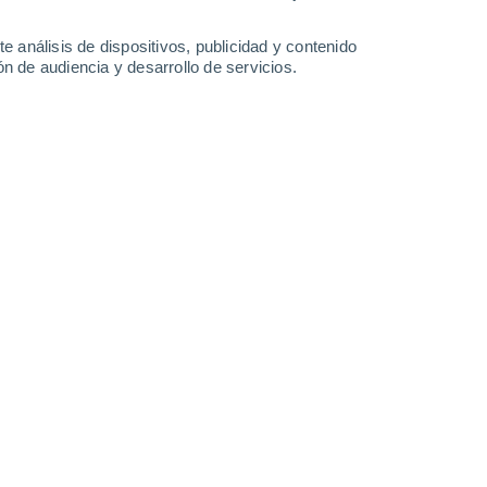
27°
/
17°
29°
/
17°
29°
/
18°
29°
/
18°
e análisis de dispositivos, publicidad y contenido
n de audiencia y desarrollo de servicios.
-
32
km/h
15
-
33
km/h
17
-
35
km/h
15
-
34
km/h
sto
Suroeste
1 Bajo
10
-
22 km/h
FPS:
no
Suroeste
2 Bajo
7
-
22 km/h
FPS:
no
Suroeste
3 Medio
4
-
18 km/h
FPS:
6-10
Oeste
5 Medio
4
-
16 km/h
FPS:
6-10