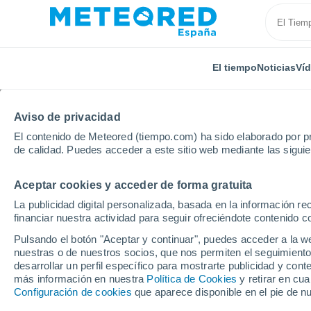
El tiempo
Noticias
Ví
Aviso de privacidad
El contenido de Meteored (tiempo.com) ha sido elaborado por pr
de calidad. Puedes acceder a este sitio web mediante las sigui
Aceptar cookies y acceder de forma gratuita
Inicio
Congo
Loubomo
La publicidad digital personalizada, basada en la información r
financiar nuestra actividad para seguir ofreciéndote contenido c
El Tiempo en Loubomo
Pulsando el botón "Aceptar y continuar", puedes acceder a la w
nuestras o de nuestros socios, que nos permiten el seguimiento
07:55
Viernes
desarrollar un perfil específico para mostrarte publicidad y co
más información en nuestra
Política de Cookies
y retirar en cu
Configuración de cookies
que aparece disponible en el pie de n
Cubierto