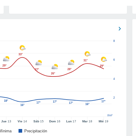
8
33°
6
31°
29°
29°
28°
27°
26°
4
2
18°
17°
17°
17°
17°
16°
16°
l/m²
Jue
13
Vie
14
Sáb
15
Dom
16
Lun
17
Mar
18
Mié
19
Mínima
Precipitación