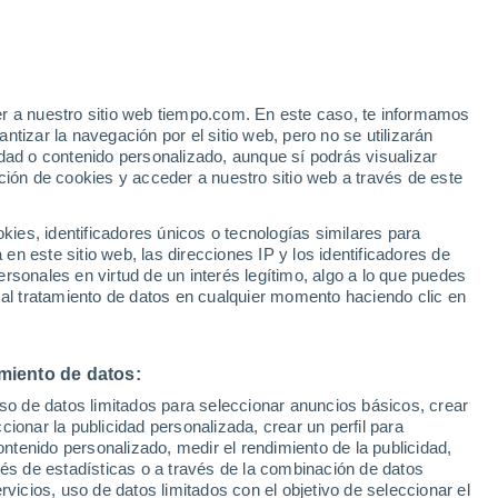
er a nuestro sitio web tiempo.com. En este caso, te informamos
/h
tizar la navegación por el sitio web, pero no se utilizarán
dad o contenido personalizado, aunque sí podrás visualizar
ción de cookies y acceder a nuestro sitio web a través de este
 de
es, identificadores únicos o tecnologías similares para
n este sitio web, las direcciones IP y los identificadores de
rsonales en virtud de un interés legítimo, algo a lo que puedes
 lluvia
Radar de lluvia
Satélites
Modelos
 al tratamiento de datos en cualquier momento haciendo clic en
miento de datos:
Lunes
Martes
Miércoles
Jueves
uso de datos limitados para seleccionar anuncios básicos, crear
10 Ago
11 Ago
12 Ago
13 Ago
ccionar la publicidad personalizada, crear un perfil para
ontenido personalizado, medir el rendimiento de la publicidad,
vés de estadísticas o a través de la combinación de datos
rvicios, uso de datos limitados con el objetivo de seleccionar el