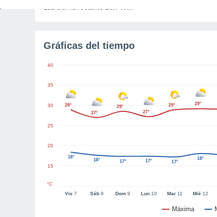
Luz diurna restante
10h 40m
Gráficas del tiempo
40
35
29°
30
29°
29°
29°
27°
27°
25
20
18°
18°
18°
17°
17°
17°
15
°C
Vie
7
Sáb
8
Dom
9
Lun
10
Mar
11
Mié
12
Máxima