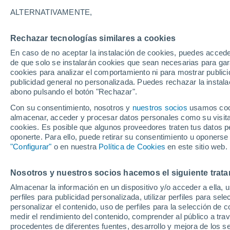
20°
ALTERNATIVAMENTE,
Rechazar tecnologías similares a cookies
Suroeste
En caso de no aceptar la instalación de cookies, puedes acced
Sensación de 20°
10
-
22 km
de que solo se instalarán cookies que sean necesarias para garan
cookies para analizar el comportamiento ni para mostrar publici
publicidad general no personalizada. Puedes rechazar la instala
abono pulsando el botón "Rechazar".
Previsión para el eclipse
Samuel Biener avisa de posibles tormentas y
Con su consentimiento, nosotros y
nuestros socios
usamos cooki
un domo de calor en España
almacenar, acceder y procesar datos personales como su visita e
cookies. Es posible que algunos proveedores traten tus datos pe
El Tiempo 1 - 7 días
Por horas
Actualidad
Mapa de
oponerte. Para ello, puede retirar su consentimiento u oponerse
"Configurar"
o en nuestra
Política de Cookies
en este sitio web.
Nosotros y nuestros socios hacemos el siguiente trata
Mañana
Domingo
Hoy
Almacenar la información en un dispositivo y/o acceder a ella, 
8 Ago
9 Ago
7 Ago
perfiles para publicidad personalizada, utilizar perfiles para sele
personalizar el contenido, uso de perfiles para la selección de c
medir el rendimiento del contenido, comprender al público a tra
procedentes de diferentes fuentes, desarrollo y mejora de los se