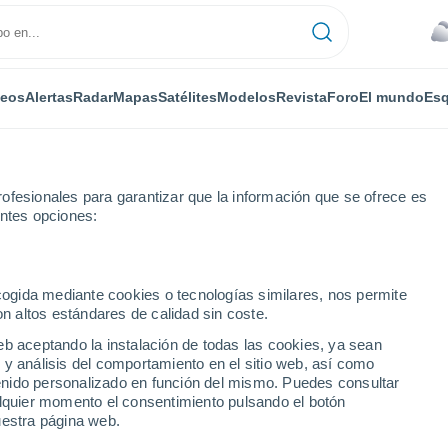
deos
Alertas
Radar
Mapas
Satélites
Modelos
Revista
Foro
El mundo
Esq
ofesionales para garantizar que la información que se ofrece es
entes opciones:
ecogida mediante cookies o tecnologías similares, nos permite
on altos estándares de calidad sin coste.
eb aceptando la instalación de todas las cookies, ya sean
 y análisis del comportamiento en el sitio web, así como
...
ntenido personalizado en función del mismo. Puedes consultar
alquier momento el consentimiento pulsando el botón
Por horas
uestra página web.
Cielos cubiertos en las próximas
horas