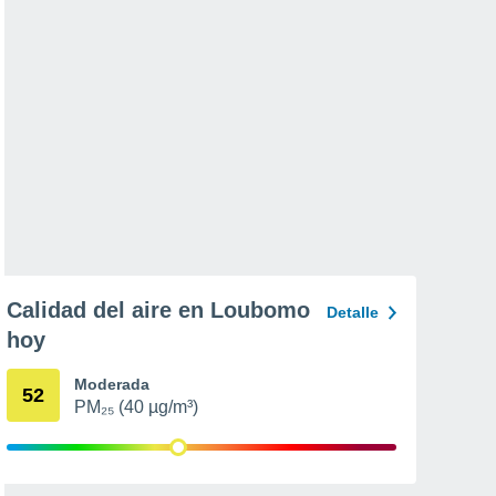
Calidad del aire en Loubomo
Detalle
hoy
Moderada
52
PM₂₅ (40 µg/m³)