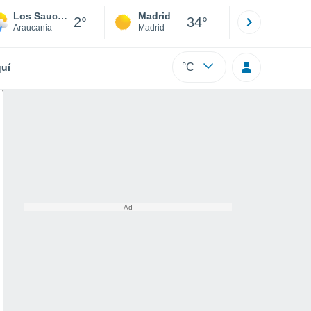
Los Sauces
Madrid
Barcelona
2°
34°
Araucanía
Madrid
Barcelona
°C
uí