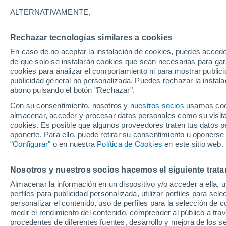
2°
ALTERNATIVAMENTE,
Rechazar tecnologías similares a cookies
70%
En caso de no aceptar la instalación de cookies, puedes acced
Sensación de 1°
0.4 l/m²
de que solo se instalarán cookies que sean necesarias para garan
cookies para analizar el comportamiento ni para mostrar publici
publicidad general no personalizada. Puedes rechazar la instala
abono pulsando el botón "Rechazar".
Tormentas muy fuertes
Dejarán lluvias muy intensas, reventones y
Con su consentimiento, nosotros y
nuestros socios
usamos cooki
pedrisco en las comunidades del norte
almacenar, acceder y procesar datos personales como su visita e
cookies. Es posible que algunos proveedores traten tus datos pe
El Tiempo 1 - 7 días
Por horas
Actualidad
Mapa de
oponerte. Para ello, puede retirar su consentimiento u oponerse
"Configurar"
o en nuestra
Política de Cookies
en este sitio web.
Nosotros y nuestros socios hacemos el siguiente trata
Mañana
Lunes
Hoy
Almacenar la información en un dispositivo y/o acceder a ella, 
9 Ago
10 Ago
8 Ago
perfiles para publicidad personalizada, utilizar perfiles para sele
personalizar el contenido, uso de perfiles para la selección de c
medir el rendimiento del contenido, comprender al público a tra
procedentes de diferentes fuentes, desarrollo y mejora de los se
90%