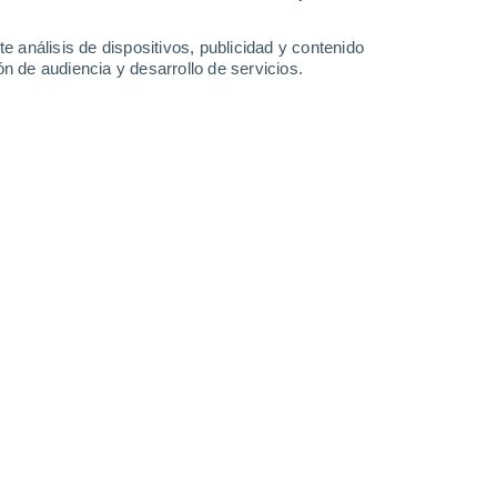
1.3 l/m²
20 l/m²
12°
/
-2°
12°
/
-2°
13°
/
1°
13°
/
7°
e análisis de dispositivos, publicidad y contenido
n de audiencia y desarrollo de servicios.
-
20
km/h
3
-
16
km/h
6
-
21
km/h
23
-
55
km/h
gosto
Noreste
0 Bajo
4
-
13 km/h
FPS:
no
Noreste
0 Bajo
5
-
12 km/h
FPS:
no
Noreste
0 Bajo
6
-
13 km/h
FPS:
no
Este
1 Bajo
3
-
22 km/h
FPS:
no