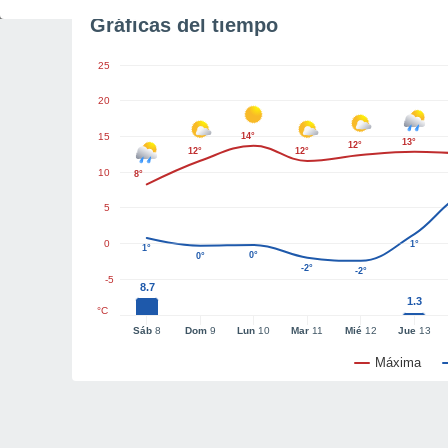
Gráficas del tiempo
25
20
15
14°
13°
12°
12°
12°
10
8°
5
0
1°
1°
0°
0°
-2°
-2°
-5
8.7
1.3
°C
Sáb
8
Dom
9
Lun
10
Mar
11
Mié
12
Jue
13
Máxima