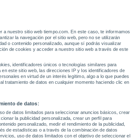
er a nuestro sitio web tiempo.com. En este caso, te informamos
tizar la navegación por el sitio web, pero no se utilizarán
dad o contenido personalizado, aunque sí podrás visualizar
ción de cookies y acceder a nuestro sitio web a través de este
es, identificadores únicos o tecnologías similares para
n este sitio web, las direcciones IP y los identificadores de
rsonales en virtud de un interés legítimo, algo a lo que puedes
 lluvia
Radar de lluvia
Satélites
Modelos
 al tratamiento de datos en cualquier momento haciendo clic en
miento de datos:
Martes
Miércoles
Jueves
Viernes
uso de datos limitados para seleccionar anuncios básicos, crear
11 Ago
12 Ago
13 Ago
14 Ago
ccionar la publicidad personalizada, crear un perfil para
ontenido personalizado, medir el rendimiento de la publicidad,
vés de estadísticas o a través de la combinación de datos
rvicios, uso de datos limitados con el objetivo de seleccionar el
80%
90%