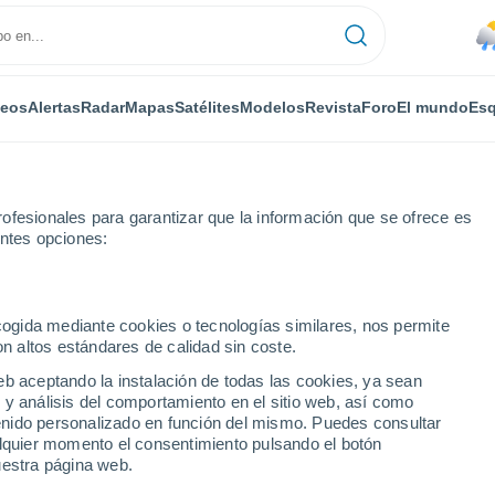
deos
Alertas
Radar
Mapas
Satélites
Modelos
Revista
Foro
El mundo
Esq
ofesionales para garantizar que la información que se ofrece es
entes opciones:
ecogida mediante cookies o tecnologías similares, nos permite
on altos estándares de calidad sin coste.
s (Chile)
eb aceptando la instalación de todas las cookies, ya sean
 y análisis del comportamiento en el sitio web, así como
...
ntenido personalizado en función del mismo. Puedes consultar
alquier momento el consentimiento pulsando el botón
Por horas
uestra página web.
Lluvias débiles en las próximas
horas