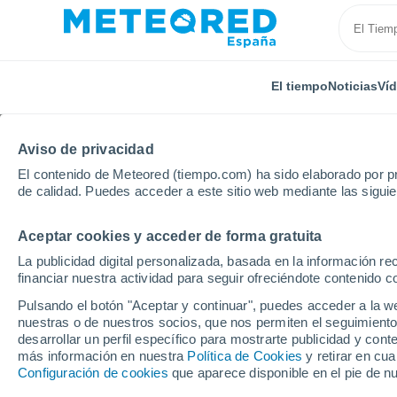
El tiempo
Noticias
Ví
Aviso de privacidad
El contenido de Meteored (tiempo.com) ha sido elaborado por pr
de calidad. Puedes acceder a este sitio web mediante las sigui
Aceptar cookies y acceder de forma gratuita
Inicio
Chile
Araucanía
Los Sauces
La publicidad digital personalizada, basada en la información r
financiar nuestra actividad para seguir ofreciéndote contenido c
El Tiempo en Los Sauce
Pulsando el botón "Aceptar y continuar", puedes acceder a la w
nuestras o de nuestros socios, que nos permiten el seguimiento
07:02
Sábado
desarrollar un perfil específico para mostrarte publicidad y co
más información en nuestra
Política de Cookies
y retirar en cu
Configuración de cookies
que aparece disponible en el pie de n
Lluvia débil