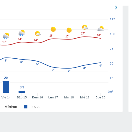
125
17°
100
16°
16°
15°
14°
14°
13°
75
7°
6°
50
5°
4°
3°
2°
2°
20
25
3.9
l/m²
Vie
14
Sáb
15
Dom
16
Lun
17
Mar
18
Mié
19
Jue
20
Mínima
Lluvia