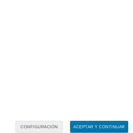
Calendario lunar
Lun
Mar
Mié
Jue
Vie
Sáb
Dom
8
9
10
11
12
13
14
15
16
17
18
19
20
21
CONFIGURACIÓN
ACEPTAR Y CONTINUAR