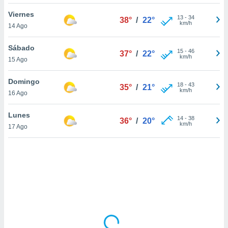
uedes
uestro sitio
Viernes
13
-
34
38°
/
22°
.com. En
km/h
14 Ago
te
 de que
Sábado
talarán
15
-
46
37°
/
22°
km/h
15 Ago
e sean
para
a
Domingo
18
-
43
35°
/
21°
por el sitio
km/h
16 Ago
o se
cookies para
Lunes
14
-
38
36°
/
20°
km/h
17 Ago
nto ni para
licidad o
ado, aunque
sualizar
general no
ada. Puedes
 instalación
y acceder a
io web a
ste abono