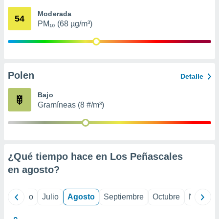
 seleccionar
o.
Moderada
54
PM₁₀ (68 µg/m³)
calización
precisa e
ión mediante
, publicidad
Polen
Detalle
dos,
 publicidad
Bajo
,
Gramíneas (8 #/m³)
ón de
 desarrollo
s.
tros 1199
ios
¿Qué tiempo hace en Los Peñascales
en
agosto
?
yo
Junio
Julio
Agosto
Septiembre
Octubre
Noviemb