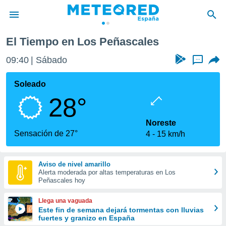
El Tiempo en Los Peñascales
privacidad
09:40
Sábado
...
o de
tiempo.com)
borado por
Soleado
es para
28°
ue la
 que se
e calidad.
Noreste
eder a este
Sensación de 27°
4
15 km/h
ediante las
opciones:
Aviso de nivel amarillo
ookies y
Alerta moderada por altas temperaturas en Los
e forma
Peñascales hoy
d digital
Llega una vaguada
ada, basada
Este fin de semana dejará tormentas con lluvias
fuertes y granizo en España
mación