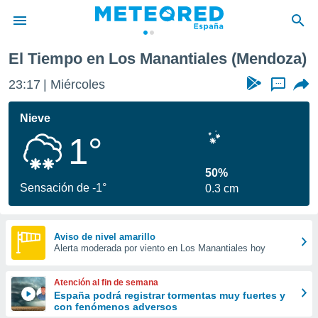
El Tiempo en Los Manantiales (Mendoza)
privacidad
23:17
Miércoles
...
o de
tiempo.com)
borado por
Nieve
es para
1°
ue la
 que se
e calidad.
50%
eder a este
Sensación de -1°
0.3 cm
ediante las
opciones:
ookies y
Aviso de nivel amarillo
Alerta moderada por viento en Los Manantiales hoy
e forma
d digital
Atención al fin de semana
ada, basada
España podrá registrar tormentas muy fuertes y
con fenómenos adversos
mación