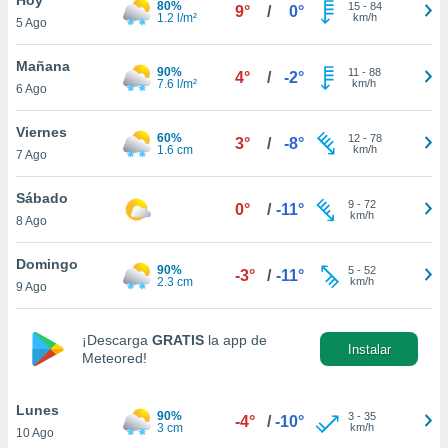
80%
15
-
84
9°
/
0°
1.2 l/m²
km/h
5 Ago
do en
 mismo.
sultar más
Mañana
90%
11
-
88
4°
/
-2°
 en nuestra
7.6 l/m²
km/h
6 Ago
 Cookies
y
ualquier
Viernes
60%
12
-
78
3°
/
-8°
1.6 cm
km/h
7 Ago
ento
 botón
ación de
Sábado
9
-
72
0°
/
-11°
kies
km/h
8 Ago
 disponible
e nuestra
Domingo
90%
5
-
52
.
-3°
/
-11°
2.3 cm
km/h
9 Ago
IVAMENTE,
¡Descarga
GRATIS
la app de
Instalar
Meteored!
as
 a cookies
Lunes
 no aceptar
90%
3
-
35
-4°
/
-10°
3 cm
km/h
10 Ago
ón de