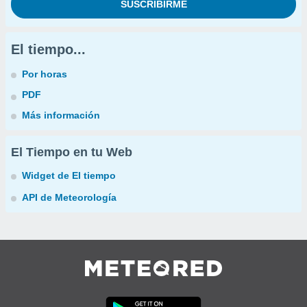
El tiempo...
Por horas
PDF
Más información
El Tiempo en tu Web
Widget de El tiempo
API de Meteorología