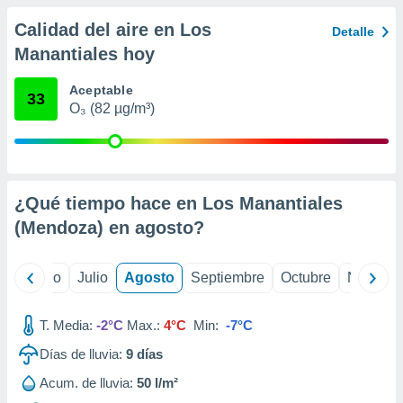
 seleccionar
o.
Calidad del aire en Los
Detalle
calización
Manantiales hoy
precisa e
ión mediante
Aceptable
33
O₃ (82 µg/m³)
, publicidad
dos,
 publicidad
,
ón de
¿Qué tiempo hace en Los Manantiales
 desarrollo
(Mendoza) en
agosto
?
s.
tros 1199
yo
Junio
Julio
Agosto
Septiembre
Octubre
Noviemb
ios
T. Media:
-2°C
Max.:
4°C
Min:
-7°C
Días de lluvia:
9
días
Acum. de lluvia:
50 l/m²