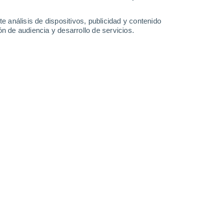
34°
/
20°
33°
/
20°
35°
/
20°
39°
/
20°
e análisis de dispositivos, publicidad y contenido
n de audiencia y desarrollo de servicios.
-
30
km/h
13
-
25
km/h
15
-
33
km/h
14
-
30
km/h
Norte
0 Bajo
11
-
20 km/h
FPS:
no
Norte
1 Bajo
12
-
26 km/h
FPS:
no
Norte
2 Bajo
12
-
26 km/h
FPS:
no
Norte
4 Medio
10
-
26 km/h
FPS:
6-10