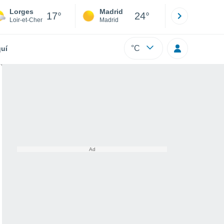
Lorges
Madrid
Barcelona
17°
24°
Loir-et-Cher
Madrid
Barcelona
°C
uí