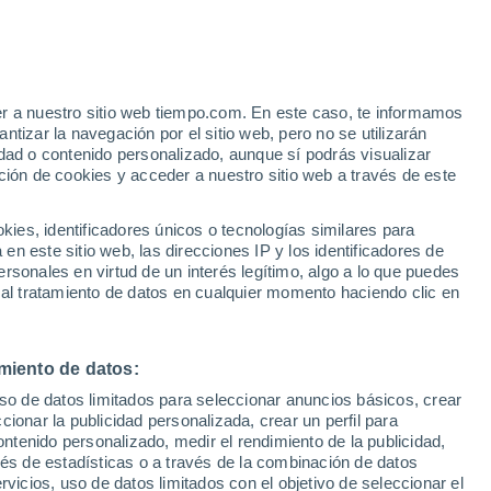
er a nuestro sitio web tiempo.com. En este caso, te informamos
/h
tizar la navegación por el sitio web, pero no se utilizarán
dad o contenido personalizado, aunque sí podrás visualizar
ción de cookies y acceder a nuestro sitio web a través de este
ue
es, identificadores únicos o tecnologías similares para
ones
n este sitio web, las direcciones IP y los identificadores de
rsonales en virtud de un interés legítimo, algo a lo que puedes
 lluvia
Radar de lluvia
Satélites
Modelos
 al tratamiento de datos en cualquier momento haciendo clic en
miento de datos:
omingo
Lunes
Martes
Miércoles
uso de datos limitados para seleccionar anuncios básicos, crear
9 Ago
10 Ago
11 Ago
12 Ago
ccionar la publicidad personalizada, crear un perfil para
ontenido personalizado, medir el rendimiento de la publicidad,
vés de estadísticas o a través de la combinación de datos
rvicios, uso de datos limitados con el objetivo de seleccionar el