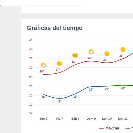
Luz diurna restante
14h 2m
Gráficas del tiempo
45
40
35°
35
34°
33°
32°
30
27°
26°
25
20
20°
20°
20°
15
16°
16°
13°
10
°C
Jue
6
Vie
7
Sáb
8
Dom
9
Lun
10
Mar
11
Máxima