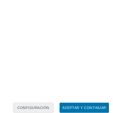
Calendario lunar
Lun
Mar
Mié
Jue
Vie
Sáb
Dom
6
7
8
9
10
11
12
13
14
15
16
17
18
19
CONFIGURACIÓN
ACEPTAR Y CONTINUAR