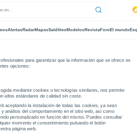
deos
Alertas
Radar
Mapas
Satélites
Modelos
Revista
Foro
El mundo
Esq
ofesionales para garantizar que la información que se ofrece es
entes opciones:
Lorges
ecogida mediante cookies o tecnologías similares, nos permite
on altos estándares de calidad sin coste.
eb aceptando la instalación de todas las cookies, ya sean
 y análisis del comportamiento en el sitio web, así como
...
ntenido personalizado en función del mismo. Puedes consultar
alquier momento el consentimiento pulsando el botón
Por horas
uestra página web.
Cielos cubiertos en las próximas
horas