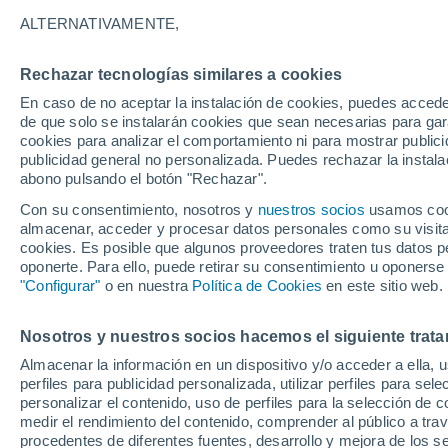
17°
ALTERNATIVAMENTE,
Rechazar tecnologías similares a cookies
Norte
En caso de no aceptar la instalación de cookies, puedes acced
Sensación de 17°
11
-
20 km
de que solo se instalarán cookies que sean necesarias para garan
cookies para analizar el comportamiento ni para mostrar publici
publicidad general no personalizada. Puedes rechazar la instala
abono pulsando el botón "Rechazar".
Predicción
A partir de las 15 horas crecerán tormentas q
Con su consentimiento, nosotros y
nuestros socios
usamos cooki
dejarán lluvias muy fuertes, granizo y revent
almacenar, acceder y procesar datos personales como su visita e
en el este peninsular
cookies. Es posible que algunos proveedores traten tus datos pe
El Tiempo 1 - 7 días
Por horas
Actualidad
Mapa de
oponerte. Para ello, puede retirar su consentimiento u oponerse
"Configurar"
o en nuestra
Política de Cookies
en este sitio web.
Nosotros y nuestros socios hacemos el siguiente trata
Mañana
Sábado
D
Hoy
Almacenar la información en un dispositivo y/o acceder a ella, 
7 Ago
8 Ago
6 Ago
perfiles para publicidad personalizada, utilizar perfiles para sele
personalizar el contenido, uso de perfiles para la selección de c
medir el rendimiento del contenido, comprender al público a tra
procedentes de diferentes fuentes, desarrollo y mejora de los se