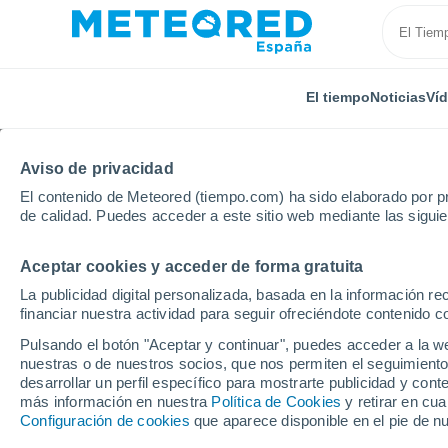
El tiempo
Noticias
Ví
Aviso de privacidad
El contenido de Meteored (tiempo.com) ha sido elaborado por pr
de calidad. Puedes acceder a este sitio web mediante las sigui
Aceptar cookies y acceder de forma gratuita
Inicio
Francia
Centro-Valle de Loira
Loir y Cher
La publicidad digital personalizada, basada en la información r
financiar nuestra actividad para seguir ofreciéndote contenido c
El Tiempo en Lorges
Pulsando el botón "Aceptar y continuar", puedes acceder a la w
nuestras o de nuestros socios, que nos permiten el seguimiento
07:54
Jueves
desarrollar un perfil específico para mostrarte publicidad y co
más información en nuestra
Política de Cookies
y retirar en cu
Configuración de cookies
que aparece disponible en el pie de n
Nubes y claros