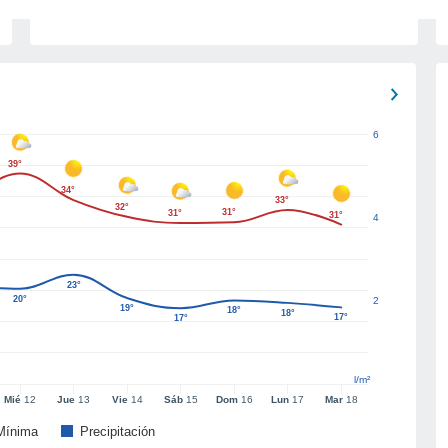
6
39°
34°
33°
32°
31°
31°
31°
4
23°
20°
2
19°
18°
18°
17°
17°
l/m²
Mié
12
Jue
13
Vie
14
Sáb
15
Dom
16
Lun
17
Mar
18
Mínima
Precipitación