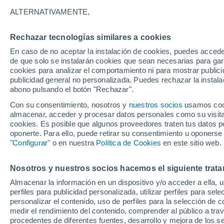
24°
ALTERNATIVAMENTE,
Rechazar tecnologías similares a cookies
Menguant
En caso de no aceptar la instalación de cookies, puedes acced
Iluminada
Sensación de 25°
de que solo se instalarán cookies que sean necesarias para garan
cookies para analizar el comportamiento ni para mostrar publici
publicidad general no personalizada. Puedes rechazar la instala
abono pulsando el botón "Rechazar".
Atención al fin de semana
España podrá registrar tormentas muy fuerte
Con su consentimiento, nosotros y
nuestros socios
usamos cooki
con fenómenos adversos
almacenar, acceder y procesar datos personales como su visita e
cookies. Es posible que algunos proveedores traten tus datos pe
El Tiempo 1 - 7 días
Por horas
Actualidad
Mapa de
oponerte. Para ello, puede retirar su consentimiento u oponerse
"Configurar"
o en nuestra
Política de Cookies
en este sitio web.
Nosotros y nuestros socios hacemos el siguiente trata
Mañana
Sábado
D
Hoy
Almacenar la información en un dispositivo y/o acceder a ella, 
7 Ago
8 Ago
6 Ago
perfiles para publicidad personalizada, utilizar perfiles para sele
personalizar el contenido, uso de perfiles para la selección de c
medir el rendimiento del contenido, comprender al público a tra
procedentes de diferentes fuentes, desarrollo y mejora de los se
80%
60%