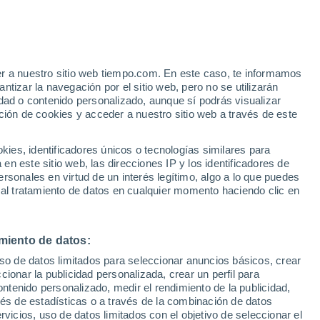
e
er a nuestro sitio web tiempo.com. En este caso, te informamos
:
46%
tizar la navegación por el sitio web, pero no se utilizarán
dad o contenido personalizado, aunque sí podrás visualizar
ción de cookies y acceder a nuestro sitio web a través de este
s y
es, identificadores únicos o tecnologías similares para
n este sitio web, las direcciones IP y los identificadores de
rsonales en virtud de un interés legítimo, algo a lo que puedes
 temperatura
Radar de lluvia
Satélites
Modelos
 al tratamiento de datos en cualquier momento haciendo clic en
miento de datos:
omingo
Lunes
Martes
Miércoles
uso de datos limitados para seleccionar anuncios básicos, crear
9 Ago
10 Ago
11 Ago
12 Ago
ccionar la publicidad personalizada, crear un perfil para
ontenido personalizado, medir el rendimiento de la publicidad,
vés de estadísticas o a través de la combinación de datos
rvicios, uso de datos limitados con el objetivo de seleccionar el