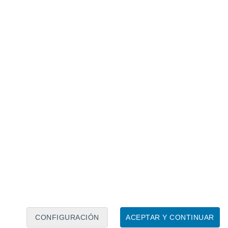
Calendario lunar
Lun
Mar
Mié
Jue
Vie
Sáb
Dom
6
7
8
9
10
11
12
13
14
15
16
17
18
19
CONFIGURACIÓN
ACEPTAR Y CONTINUAR