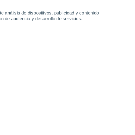
33°
/
19°
36°
/
20°
35°
/
24°
35°
/
21°
e análisis de dispositivos, publicidad y contenido
n de audiencia y desarrollo de servicios.
-
36
km/h
13
-
36
km/h
15
-
41
km/h
8
-
31
km/h
o
Oeste
0 Bajo
6
-
13 km/h
FPS:
no
Oeste
0 Bajo
6
-
13 km/h
FPS:
no
Oeste
0 Bajo
5
-
12 km/h
FPS:
no
Noroeste
1 Bajo
10
-
21 km/h
FPS:
no