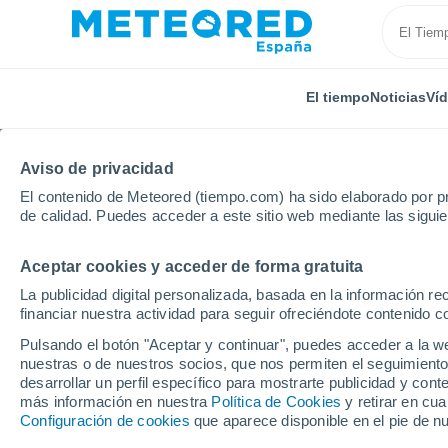
El tiempo
Noticias
Ví
Aviso de privacidad
El contenido de Meteored (tiempo.com) ha sido elaborado por pr
de calidad. Puedes acceder a este sitio web mediante las sigui
Aceptar cookies y acceder de forma gratuita
Inicio
Austria
Burgenland
Loretto
La publicidad digital personalizada, basada en la información r
financiar nuestra actividad para seguir ofreciéndote contenido c
El Tiempo en Loretto
Pulsando el botón "Aceptar y continuar", puedes acceder a la w
nuestras o de nuestros socios, que nos permiten el seguimiento
01:36
Jueves
desarrollar un perfil específico para mostrarte publicidad y co
más información en nuestra
Política de Cookies
y retirar en cu
Configuración de cookies
que aparece disponible en el pie de n
Cielo despejado