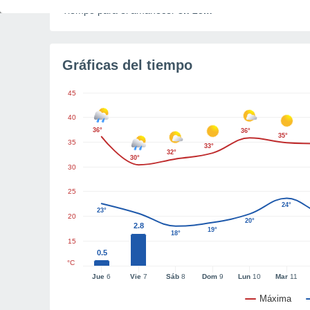
Tiempo para el amanecer
3h 25m
Gráficas del tiempo
45
40
36°
36°
35°
35
33°
32°
30°
30
25
24°
23°
20
20°
2.8
19°
18°
15
0.5
°C
Jue
6
Vie
7
Sáb
8
Dom
9
Lun
10
Mar
11
Máxima