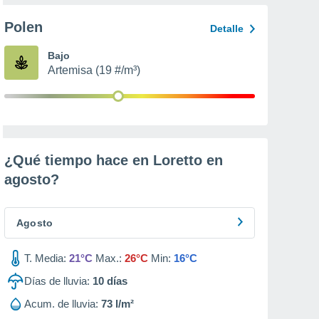
Polen
Detalle
Bajo
Artemisa (19 #/m³)
¿Qué tiempo hace en Loretto en
agosto
?
Agosto
T. Media:
21°C
Max.:
26°C
Min:
16°C
Días de lluvia:
10
días
Acum. de lluvia:
73 l/m²