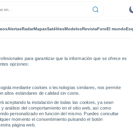
deos
Alertas
Radar
Mapas
Satélites
Modelos
Revista
Foro
El mundo
Esq
ofesionales para garantizar que la información que se ofrece es
entes opciones:
ecogida mediante cookies o tecnologías similares, nos permite
on altos estándares de calidad sin coste.
eb aceptando la instalación de todas las cookies, ya sean
 y análisis del comportamiento en el sitio web, así como
...
ntenido personalizado en función del mismo. Puedes consultar
alquier momento el consentimiento pulsando el botón
Por horas
uestra página web.
Cielos despejados en las
próximas horas