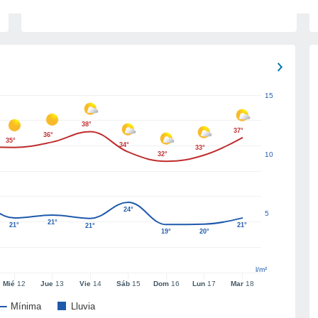
15
38°
37°
36°
35°
34°
33°
32°
10
24°
5
21°
21°
21°
21°
19°
20°
l/m²
Mié
12
Jue
13
Vie
14
Sáb
15
Dom
16
Lun
17
Mar
18
Mínima
Lluvia