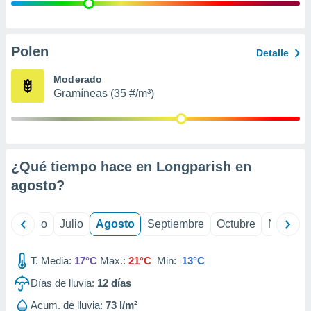
 seleccionar
o.
calización
precisa e
Polen
Detalle
ión mediante
Moderado
, publicidad
Gramíneas (35 #/m³)
dos,
 publicidad
,
ón de
¿Qué tiempo hace en Longparish en
 desarrollo
s.
agosto
?
tros 1199
ios
yo
Junio
Julio
Agosto
Septiembre
Octubre
Noviemb
T. Media:
17°C
Max.:
21°C
Min:
13°C
Días de lluvia:
12
días
Acum. de lluvia:
73 l/m²