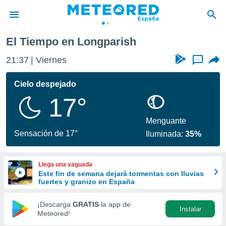
El Tiempo en Longparish
privacidad
21:37
Viernes
...
o de
tiempo.com)
borado por
Cielo despejado
es para
17°
ue la
 que se
e calidad.
Menguante
eder a este
Sensación de 17°
Iluminada:
35%
ediante las
opciones:
Llega una vaguada
ookies y
Este fin de semana dejará tormentas con lluvias
e forma
fuertes y granizo en España
d digital
¡Descarga
GRATIS
la app de
Instalar
ada, basada
Meteored!
mación