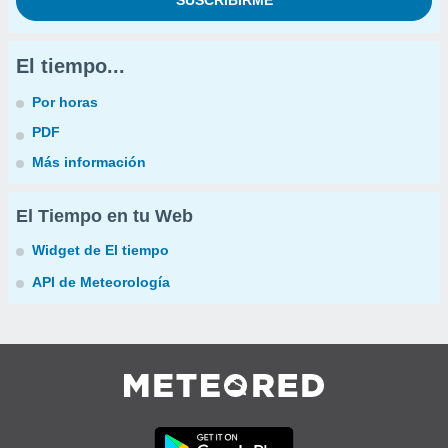
El tiempo...
Por horas
PDF
Más información
El Tiempo en tu Web
Widget de El tiempo
API de Meteorología