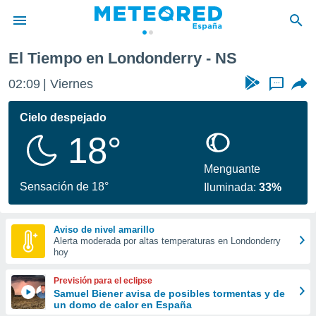
El Tiempo en Londonderry - NS
privacidad
02:09
Viernes
...
o de
tiempo.com)
borado por
Cielo despejado
es para
18°
ue la
 que se
e calidad.
Menguante
eder a este
Sensación de 18°
Iluminada:
33%
ediante las
opciones:
Aviso de nivel amarillo
ookies y
Alerta moderada por altas temperaturas en Londonderry
e forma
hoy
d digital
Previsión para el eclipse
ada, basada
Samuel Biener avisa de posibles tormentas y de
un domo de calor en España
mación