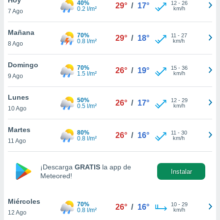
40%
12
-
26
29°
/
17°
0.2 l/m²
km/h
7 Ago
do en
 mismo.
sultar más
Mañana
70%
11
-
27
29°
/
18°
 en nuestra
0.8 l/m²
km/h
8 Ago
 Cookies
y
ualquier
Domingo
70%
15
-
36
26°
/
19°
1.5 l/m²
km/h
9 Ago
ento
 botón
ación de
Lunes
50%
12
-
29
26°
/
17°
kies
0.5 l/m²
km/h
10 Ago
 disponible
e nuestra
Martes
80%
11
-
30
.
26°
/
16°
0.8 l/m²
km/h
11 Ago
IVAMENTE,
¡Descarga
GRATIS
la app de
Instalar
Meteored!
as
 a cookies
Miércoles
 no aceptar
70%
10
-
29
26°
/
16°
0.8 l/m²
km/h
12 Ago
ón de