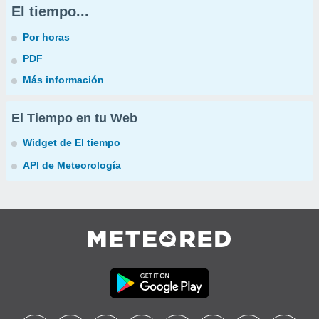
El tiempo...
Por horas
PDF
Más información
El Tiempo en tu Web
Widget de El tiempo
API de Meteorología