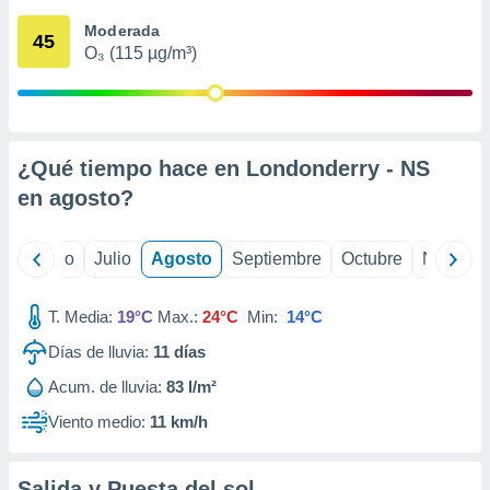
 seleccionar
o.
Moderada
45
O₃ (115 µg/m³)
calización
precisa e
ión mediante
, publicidad
¿Qué tiempo hace en Londonderry - NS
dos,
en
agosto
?
 publicidad
,
ón de
yo
Junio
Julio
Agosto
Septiembre
Octubre
Noviemb
 desarrollo
s.
T. Media:
19°C
Max.:
24°C
Min:
14°C
tros 1199
ios
Días de lluvia:
11
días
Acum. de lluvia:
83 l/m²
Viento medio:
11 km/h
Salida y Puesta del sol