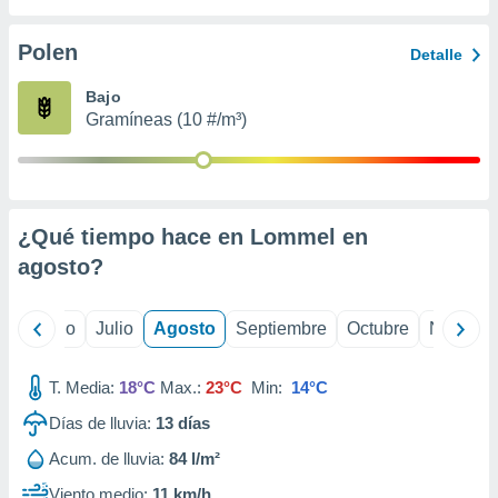
 seleccionar
o.
Polen
Detalle
calización
precisa e
Bajo
ión mediante
Gramíneas (10 #/m³)
, publicidad
dos,
 publicidad
,
¿Qué tiempo hace en Lommel en
ón de
agosto
?
 desarrollo
s.
tros 1199
yo
Junio
Julio
Agosto
Septiembre
Octubre
Noviemb
ios
T. Media:
18°C
Max.:
23°C
Min:
14°C
Días de lluvia:
13
días
Acum. de lluvia:
84 l/m²
Viento medio:
11 km/h