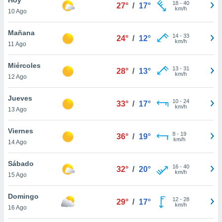
18
-
40
27°
/
17°
km/h
10 Ago
do en
 mismo.
sultar más
Mañana
14
-
33
24°
/
12°
 en nuestra
km/h
11 Ago
 Cookies
y
ualquier
Miércoles
13
-
31
28°
/
13°
km/h
12 Ago
ento
 botón
ación de
Jueves
10
-
24
33°
/
17°
kies
km/h
13 Ago
 disponible
e nuestra
Viernes
8
-
19
.
36°
/
19°
km/h
14 Ago
IVAMENTE,
Sábado
16
-
40
32°
/
20°
km/h
15 Ago
as
 a cookies
Domingo
12
-
28
29°
/
17°
km/h
 no aceptar
16 Ago
ón de