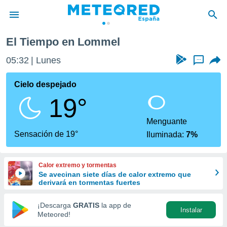
El Tiempo en Lommel
privacidad
05:32
Lunes
...
o de
tiempo.com)
borado por
Cielo despejado
es para
19°
ue la
 que se
e calidad.
Menguante
eder a este
Sensación de 19°
Iluminada:
7%
ediante las
opciones:
Calor extremo y tormentas
ookies y
Se avecinan siete días de calor extremo que
e forma
derivará en tormentas fuertes
d digital
¡Descarga
GRATIS
la app de
Instalar
ada, basada
Meteored!
mación