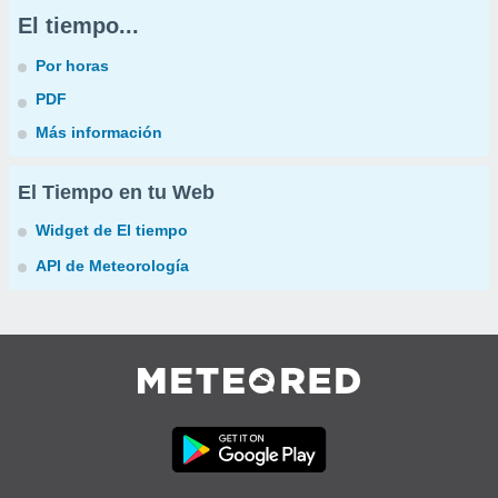
El tiempo...
Por horas
PDF
Más información
El Tiempo en tu Web
Widget de El tiempo
API de Meteorología