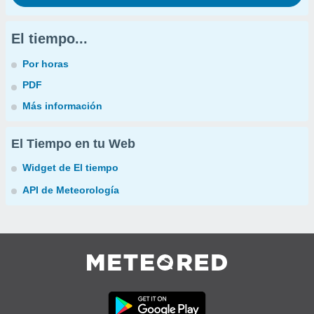
El tiempo...
Por horas
PDF
Más información
El Tiempo en tu Web
Widget de El tiempo
API de Meteorología