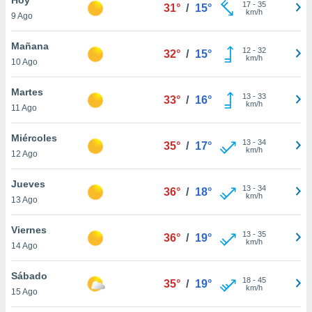
17
-
35
31°
/
15°
km/h
9 Ago
do en
 mismo.
sultar más
Mañana
12
-
32
32°
/
15°
 en nuestra
km/h
10 Ago
 Cookies
y
ualquier
Martes
13
-
33
33°
/
16°
km/h
11 Ago
ento
 botón
ación de
Miércoles
13
-
34
35°
/
17°
kies
km/h
12 Ago
 disponible
e nuestra
Jueves
13
-
34
.
36°
/
18°
km/h
13 Ago
IVAMENTE,
Viernes
13
-
35
36°
/
19°
km/h
14 Ago
as
 a cookies
Sábado
18
-
45
35°
/
19°
km/h
 no aceptar
15 Ago
ón de