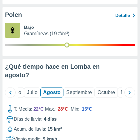
 seleccionar
o.
Polen
Detalle
calización
precisa e
Bajo
ión mediante
Gramíneas (19 #/m³)
, publicidad
dos,
 publicidad
,
¿Qué tiempo hace en Lomba en
ón de
agosto
?
 desarrollo
s.
tros 1199
yo
Junio
Julio
Agosto
Septiembre
Octubre
Noviemb
ios
T. Media:
22°C
Max.:
28°C
Min:
15°C
Días de lluvia:
4
días
Acum. de lluvia:
15 l/m²
Viento medio:
9 km/h