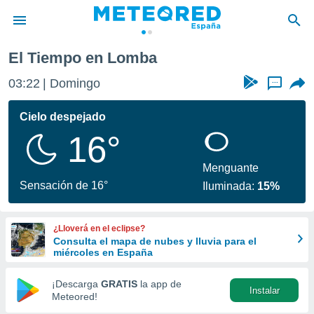
El Tiempo en Lomba
privacidad
03:22
Domingo
...
o de
tiempo.com)
borado por
Cielo despejado
es para
16°
ue la
 que se
e calidad.
Menguante
eder a este
Sensación de 16°
Iluminada:
15%
ediante las
opciones:
¿Lloverá en el eclipse?
ookies y
Consulta el mapa de nubes y lluvia para el
e forma
miércoles en España
d digital
¡Descarga
GRATIS
la app de
Instalar
ada, basada
Meteored!
mación