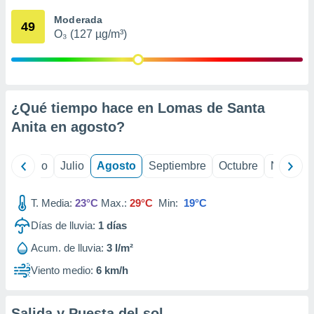
 seleccionar
o.
Moderada
49
O₃ (127 µg/m³)
calización
precisa e
ión mediante
, publicidad
¿Qué tiempo hace en Lomas de Santa
dos,
Anita en
agosto
?
 publicidad
,
ón de
yo
Junio
Julio
Agosto
Septiembre
Octubre
Noviemb
 desarrollo
s.
T. Media:
23°C
Max.:
29°C
Min:
19°C
tros 1199
ios
Días de lluvia:
1
días
Acum. de lluvia:
3 l/m²
Viento medio:
6 km/h
Salida y Puesta del sol