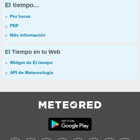
El tiempo...
Por horas
PDF
Más información
El Tiempo en tu Web
Widget de El tiempo
API de Meteorología