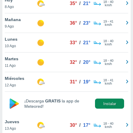
18
-
40
35°
/
21°
km/h
8 Ago
do en
 mismo.
sultar más
Mañana
19
-
41
36°
/
23°
 en nuestra
km/h
9 Ago
 Cookies
y
ualquier
Lunes
18
-
40
33°
/
21°
km/h
10 Ago
ento
 botón
ación de
Martes
18
-
40
32°
/
20°
kies
km/h
11 Ago
 disponible
e nuestra
Miércoles
18
-
41
.
31°
/
19°
km/h
12 Ago
IVAMENTE,
¡Descarga
GRATIS
la app de
Instalar
Meteored!
as
 a cookies
Jueves
 no aceptar
18
-
40
30°
/
17°
km/h
13 Ago
ón de