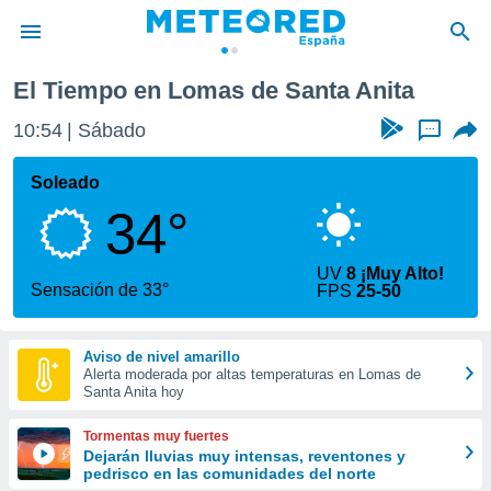
ita
El Tiempo en Lomas de Santa Anita
privacidad
10:54
Sábado
...
o de
tiempo.com)
borado por
Soleado
es para
34°
ue la
 que se
e calidad.
UV
8 ¡Muy Alto!
eder a este
Sensación de 33°
FPS
25-50
ediante las
opciones:
Aviso de nivel amarillo
ookies y
Alerta moderada por altas temperaturas en Lomas de
e forma
Santa Anita hoy
d digital
Tormentas muy fuertes
ada, basada
Dejarán lluvias muy intensas, reventones y
pedrisco en las comunidades del norte
mación