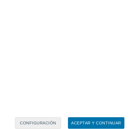
Calendario lunar
Lun
Mar
Mié
Jue
Vie
Sáb
Dom
8
9
10
11
12
13
14
15
16
17
18
19
20
21
CONFIGURACIÓN
ACEPTAR Y CONTINUAR