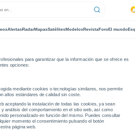
deos
Alertas
Radar
Mapas
Satélites
Modelos
Revista
Foro
El mundo
Esq
ofesionales para garantizar que la información que se ofrece es
entes opciones:
aona
Loeuilley
ecogida mediante cookies o tecnologías similares, nos permite
on altos estándares de calidad sin coste.
eb aceptando la instalación de todas las cookies, ya sean
 y análisis del comportamiento en el sitio web, así como
...
ntenido personalizado en función del mismo. Puedes consultar
alquier momento el consentimiento pulsando el botón
Por horas
uestra página web.
Intervalos nubosos en las
próximas horas