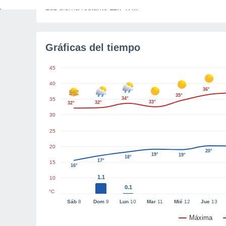
Luz diurna restante
11h 47m
Gráficas del tiempo
45
40
36°
35°
34°
35
33°
32°
32°
30
25
20
20°
19°
19°
18°
17°
15
16°
1.1
10
0.1
°C
Sáb
8
Dom
9
Lun
10
Mar
11
Mié
12
Jue
13
Máxima