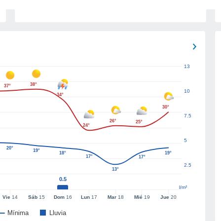
13
38°
37°
10
34°
30°
7.5
26°
25°
24°
5
20°
19°
18°
19°
17°
17°
2.5
13°
0.5
l/m²
Vie
14
Sáb
15
Dom
16
Lun
17
Mar
18
Mié
19
Jue
20
Mínima
Lluvia