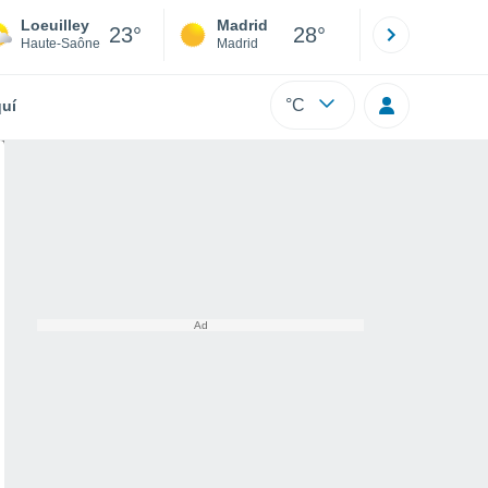
Loeuilley
Madrid
Barcelona
23°
28°
Haute-Saône
Madrid
Barcelona
°C
uí