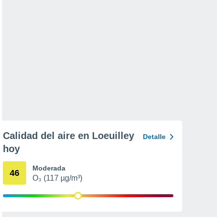
Calidad del aire en Loeuilley
Detalle
hoy
Moderada
46
O₃ (117 µg/m³)