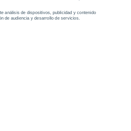
33°
/
19°
35°
/
19°
36°
/
20°
37°
/
20°
e análisis de dispositivos, publicidad y contenido
n de audiencia y desarrollo de servicios.
-
29
km/h
16
-
37
km/h
14
-
28
km/h
10
-
23
km/h
sto
Noreste
2 Bajo
11
-
24 km/h
FPS:
no
Noreste
4 Medio
11
-
26 km/h
FPS:
6-10
Noreste
6 Alto
9
-
26 km/h
FPS:
15-25
Noreste
7 Alto
6
-
24 km/h
FPS:
15-25