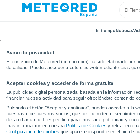
El tiempo
Noticias
Ví
Aviso de privacidad
El contenido de Meteored (tiempo.com) ha sido elaborado por pr
de calidad. Puedes acceder a este sitio web mediante las sigui
Aceptar cookies y acceder de forma gratuita
Inicio
Francia
Borgoña-Franco Condado
Alto S
La publicidad digital personalizada, basada en la información r
financiar nuestra actividad para seguir ofreciéndote contenido c
El Tiempo en Loeuilley
Pulsando el botón "Aceptar y continuar", puedes acceder a la w
nuestras o de nuestros socios, que nos permiten el seguimiento
09:49
Sábado
desarrollar un perfil específico para mostrarte publicidad y co
más información en nuestra
Política de Cookies
y retirar en cu
Configuración de cookies
que aparece disponible en el pie de n
Nubes y claros