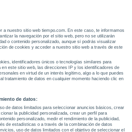
er a nuestro sitio web tiempo.com. En este caso, te informamos
/h
tizar la navegación por el sitio web, pero no se utilizarán
dad o contenido personalizado, aunque sí podrás visualizar
ción de cookies y acceder a nuestro sitio web a través de este
ias
es, identificadores únicos o tecnologías similares para
n este sitio web, las direcciones IP y los identificadores de
rsonales en virtud de un interés legítimo, algo a lo que puedes
e nubosidad
Radar de lluvia
Satélites
Modelos
 al tratamiento de datos en cualquier momento haciendo clic en
miento de datos:
Martes
Miércoles
Jueves
Viernes
uso de datos limitados para seleccionar anuncios básicos, crear
11 Ago
12 Ago
13 Ago
14 Ago
ccionar la publicidad personalizada, crear un perfil para
ontenido personalizado, medir el rendimiento de la publicidad,
vés de estadísticas o a través de la combinación de datos
rvicios, uso de datos limitados con el objetivo de seleccionar el