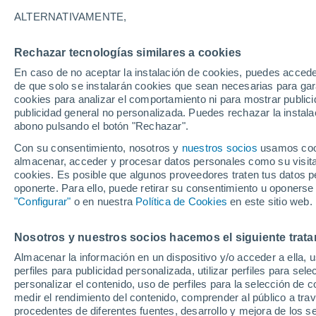
23°
ALTERNATIVAMENTE,
Rechazar tecnologías similares a cookies
Noreste
En caso de no aceptar la instalación de cookies, puedes acced
Sensación de 25°
11
-
24 km
de que solo se instalarán cookies que sean necesarias para garan
cookies para analizar el comportamiento ni para mostrar publici
publicidad general no personalizada. Puedes rechazar la instala
abono pulsando el botón "Rechazar".
Llega una vaguada
Este fin de semana dejará tormentas con lluv
Con su consentimiento, nosotros y
nuestros socios
usamos cooki
fuertes y granizo en España
almacenar, acceder y procesar datos personales como su visita e
cookies. Es posible que algunos proveedores traten tus datos pe
El Tiempo 1 - 7 días
Por horas
Actualidad
Mapa d
oponerte. Para ello, puede retirar su consentimiento u oponerse
"Configurar"
o en nuestra
Política de Cookies
en este sitio web.
Nosotros y nuestros socios hacemos el siguiente trata
Mañana
Lunes
Hoy
Almacenar la información en un dispositivo y/o acceder a ella, 
9 Ago
10 Ago
8 Ago
perfiles para publicidad personalizada, utilizar perfiles para sele
personalizar el contenido, uso de perfiles para la selección de c
medir el rendimiento del contenido, comprender al público a tra
procedentes de diferentes fuentes, desarrollo y mejora de los se
70%
40%