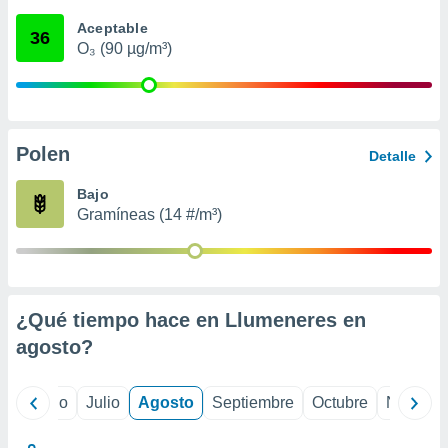
 seleccionar
o.
Aceptable
36
O₃ (90 µg/m³)
calización
precisa e
ión mediante
, publicidad
Polen
Detalle
dos,
 publicidad
Bajo
,
Gramíneas (14 #/m³)
ón de
 desarrollo
s.
tros 1199
ios
¿Qué tiempo hace en Llumeneres en
agosto
?
yo
Junio
Julio
Agosto
Septiembre
Octubre
Noviemb