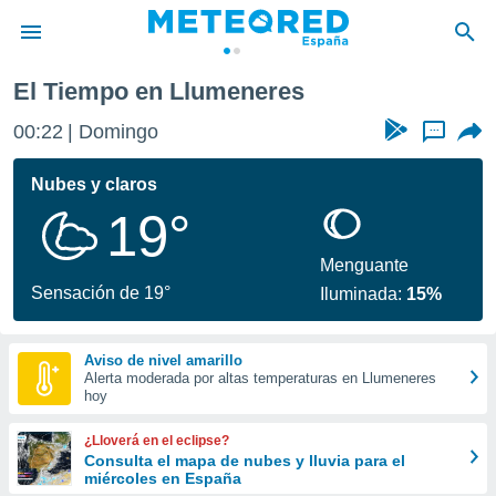
El Tiempo en Llumeneres
privacidad
00:22
Domingo
...
o de
tiempo.com)
borado por
Nubes y claros
es para
19°
ue la
 que se
e calidad.
Menguante
eder a este
Sensación de 19°
Iluminada:
15%
ediante las
opciones:
Aviso de nivel amarillo
ookies y
Alerta moderada por altas temperaturas en Llumeneres
e forma
hoy
d digital
¿Lloverá en el eclipse?
ada, basada
Consulta el mapa de nubes y lluvia para el
miércoles en España
mación