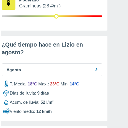
Gramíneas (28 #/m³)
¿Qué tiempo hace en Lizio en
agosto
?
Agosto
T. Media:
18°C
Max.:
23°C
Min:
14°C
Días de lluvia:
9
días
Acum. de lluvia:
52 l/m²
Viento medio:
12 km/h