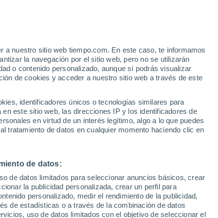
er a nuestro sitio web tiempo.com. En este caso, te informamos
h
tizar la navegación por el sitio web, pero no se utilizarán
dad o contenido personalizado, aunque sí podrás visualizar
ción de cookies y acceder a nuestro sitio web a través de este
 de
es, identificadores únicos o tecnologías similares para
n este sitio web, las direcciones IP y los identificadores de
rsonales en virtud de un interés legítimo, algo a lo que puedes
e nubosidad
Radar de lluvia
Satélites
Modelos
 al tratamiento de datos en cualquier momento haciendo clic en
miento de datos:
Lunes
Martes
Miércoles
Jueves
uso de datos limitados para seleccionar anuncios básicos, crear
10 Ago
11 Ago
12 Ago
13 Ago
ccionar la publicidad personalizada, crear un perfil para
ontenido personalizado, medir el rendimiento de la publicidad,
vés de estadísticas o a través de la combinación de datos
rvicios, uso de datos limitados con el objetivo de seleccionar el