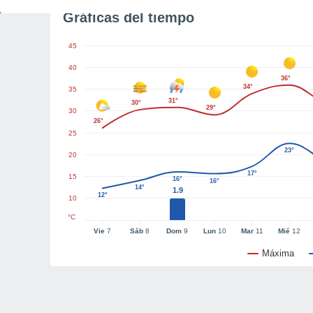
Gráficas del tiempo
45
40
36°
34°
35
31°
30°
29°
30
26°
25
23°
20
17°
15
16°
16°
14°
1.9
12°
10
°C
Vie
7
Sáb
8
Dom
9
Lun
10
Mar
11
Mié
12
Máxima