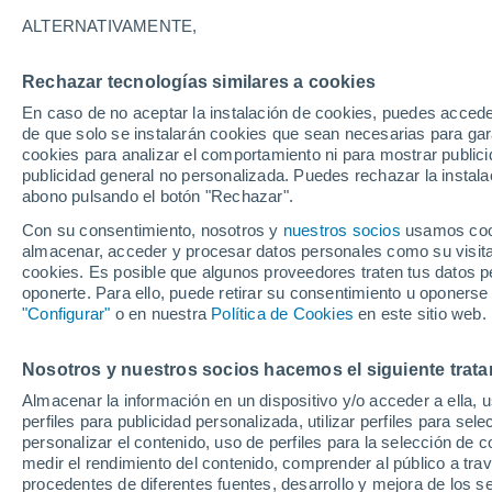
16°
ALTERNATIVAMENTE,
Rechazar tecnologías similares a cookies
Noreste
En caso de no aceptar la instalación de cookies, puedes acced
Sensación de 16°
8
-
18 km/
de que solo se instalarán cookies que sean necesarias para garan
cookies para analizar el comportamiento ni para mostrar publici
publicidad general no personalizada. Puedes rechazar la instala
abono pulsando el botón "Rechazar".
Previsión para el eclipse
Samuel Biener avisa de posibles tormentas y
Con su consentimiento, nosotros y
nuestros socios
usamos cooki
un domo de calor en España
almacenar, acceder y procesar datos personales como su visita e
cookies. Es posible que algunos proveedores traten tus datos pe
El Tiempo 1 - 7 días
Por horas
Actualidad
Mapa d
oponerte. Para ello, puede retirar su consentimiento u oponerse
"Configurar"
o en nuestra
Política de Cookies
en este sitio web.
Nosotros y nuestros socios hacemos el siguiente trata
Mañana
Domingo
Hoy
Almacenar la información en un dispositivo y/o acceder a ella, 
8 Ago
9 Ago
7 Ago
perfiles para publicidad personalizada, utilizar perfiles para sele
personalizar el contenido, uso de perfiles para la selección de c
medir el rendimiento del contenido, comprender al público a tra
procedentes de diferentes fuentes, desarrollo y mejora de los se
40%