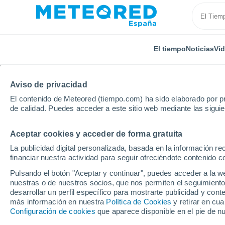
El tiempo
Noticias
Ví
Aviso de privacidad
El contenido de Meteored (tiempo.com) ha sido elaborado por pr
de calidad. Puedes acceder a este sitio web mediante las sigui
Aceptar cookies y acceder de forma gratuita
Inicio
Francia
Bretaña
Morbihan
Lizio
La publicidad digital personalizada, basada en la información r
financiar nuestra actividad para seguir ofreciéndote contenido c
El Tiempo en Lizio
Pulsando el botón "Aceptar y continuar", puedes acceder a la w
nuestras o de nuestros socios, que nos permiten el seguimiento
09:25
Viernes
desarrollar un perfil específico para mostrarte publicidad y co
más información en nuestra
Política de Cookies
y retirar en cu
Configuración de cookies
que aparece disponible en el pie de n
Soleado