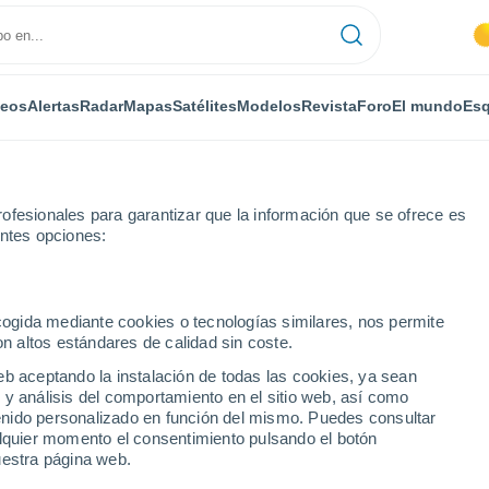
deos
Alertas
Radar
Mapas
Satélites
Modelos
Revista
Foro
El mundo
Esq
ofesionales para garantizar que la información que se ofrece es
entes opciones:
ecogida mediante cookies o tecnologías similares, nos permite
on altos estándares de calidad sin coste.
eb aceptando la instalación de todas las cookies, ya sean
 y análisis del comportamiento en el sitio web, así como
...
ntenido personalizado en función del mismo. Puedes consultar
alquier momento el consentimiento pulsando el botón
Por horas
uestra página web.
Intervalos nubosos en las
próximas horas