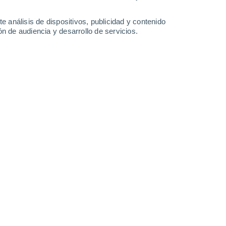
29°
/
16°
34°
/
17°
36°
/
23°
32°
/
19°
e análisis de dispositivos, publicidad y contenido
n de audiencia y desarrollo de servicios.
-
31
km/h
13
-
30
km/h
13
-
30
km/h
16
-
33
km/h
Noreste
1 Bajo
8
-
18 km/h
FPS:
no
Este
2 Bajo
11
-
24 km/h
FPS:
no
Este
3 Medio
12
-
28 km/h
FPS:
6-10
Este
5 Medio
10
-
28 km/h
FPS:
6-10