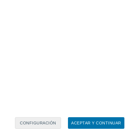
Calendario lunar
Lun
Mar
Mié
Jue
Vie
Sáb
Dom
7
8
9
10
11
12
13
14
15
16
17
18
19
20
CONFIGURACIÓN
ACEPTAR Y CONTINUAR