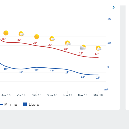
15
32°
32°
10
30°
29°
26°
24°
24°
5
19°
18°
17°
17°
17°
14°
14°
l/m²
Jue
13
Vie
14
Sáb
15
Dom
16
Lun
17
Mar
18
Mié
19
Mínima
Lluvia