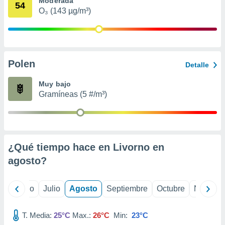
Moderada
 seleccionar
54
o.
O₃ (143 µg/m³)
calización
precisa e
ión mediante
Polen
, publicidad
Detalle
dos,
Muy bajo
 publicidad
Gramíneas (5 #/m³)
,
ón de
 desarrollo
s.
¿Qué tiempo hace en Livorno en
tros 1199
ios
agosto
?
yo
Junio
Julio
Agosto
Septiembre
Octubre
Noviemb
T. Media:
25°C
Max.:
26°C
Min:
23°C