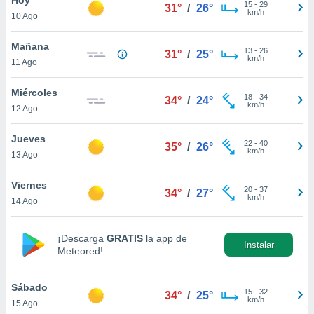
15
-
29
31°
/
26°
km/h
10 Ago
do en
 mismo.
sultar más
Mañana
13
-
26
31°
/
25°
 en nuestra
km/h
11 Ago
 Cookies
y
ualquier
Miércoles
18
-
34
34°
/
24°
km/h
12 Ago
ento
 botón
ación de
Jueves
22
-
40
35°
/
26°
kies
km/h
13 Ago
 disponible
e nuestra
Viernes
20
-
37
.
34°
/
27°
km/h
14 Ago
IVAMENTE,
¡Descarga
GRATIS
la app de
Instalar
Meteored!
as
 a cookies
Sábado
 no aceptar
15
-
32
34°
/
25°
km/h
15 Ago
ón de