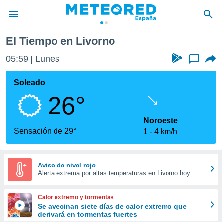
El Tiempo en Livorno
privacidad
05:59
Lunes
...
o de
tiempo.com)
borado por
Soleado
es para
26°
ue la
 que se
e calidad.
Noroeste
eder a este
Sensación de 29°
1
4 km/h
ediante las
opciones:
ookies y
Aviso de nivel rojo
Alerta extrema por altas temperaturas en Livorno hoy
e forma
d digital
Calor extremo y tormentas
ada, basada
Se avecinan siete días de calor extremo que
derivará en tormentas fuertes
mación